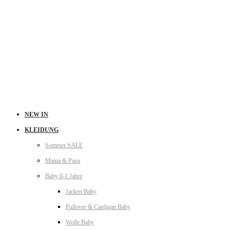
NEW IN
KLEIDUNG
Sommer SALE
Mama & Papa
Baby 0-1 Jahre
Jacken Baby
Pullover & Cardigan Baby
Wolle Baby