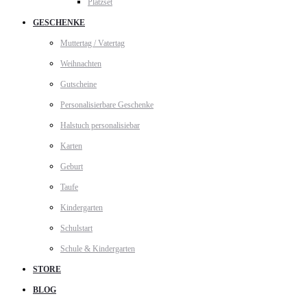
Platzset
GESCHENKE
Muttertag / Vatertag
Weihnachten
Gutscheine
Personalisierbare Geschenke
Halstuch personalisiebar
Karten
Geburt
Taufe
Kindergarten
Schulstart
Schule & Kindergarten
STORE
BLOG