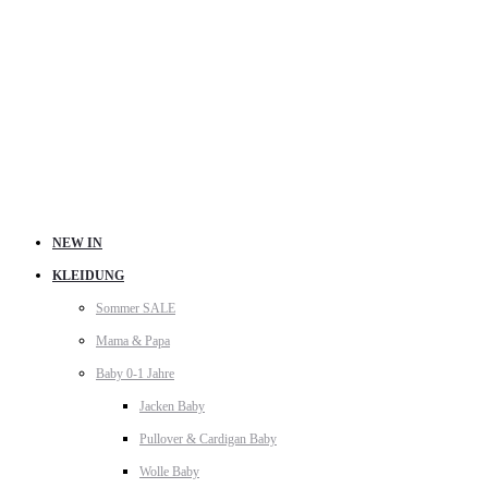
NEW IN
KLEIDUNG
Sommer SALE
Mama & Papa
Baby 0-1 Jahre
Jacken Baby
Pullover & Cardigan Baby
Wolle Baby