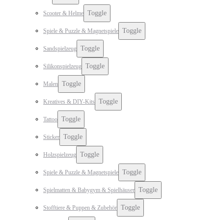
Toggle
Scooter & Helme
Toggle
Spiele & Puzzle & Magnetspiele
Toggle
Sandspielzeug
Toggle
Silikonspielzeug
Toggle
Malen
Toggle
Kreatives & DIY-Kits
Toggle
Tattoo
Toggle
Sticker
Toggle
Holzspielzeug
Toggle
Spiele & Puzzle & Magnetspiele
Toggle
Spielmatten & Babygym & Spielhäuser
Toggle
Stofftiere & Puppen & Zubehör