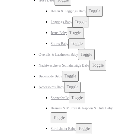
Toggle
Hose Baby
Toggle
Hosen & Leggings Baby
Toggle
Leggings Baby
Toggle
Jeans Baby
Toggle
Shorts Baby
Toggle
Overalls & Latzhosen Baby
Toggle
Nachtwäsche & Schlafanzüge Baby
Toggle
Bademode Baby
Toggle
Accessoires Baby
Toggle
Sonnenbrille
Beanies & Mützen & Kappen & Hüte Baby
Toggle
Toggle
Stirnbänder Baby