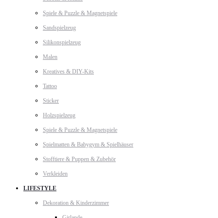
Spiele & Puzzle & Magnetspiele
Sandspielzeug
Silikonspielzeug
Malen
Kreatives & DIY-Kits
Tattoo
Sticker
Holzspielzeug
Spiele & Puzzle & Magnetspiele
Spielmatten & Babygym & Spielhäuser
Stofftiere & Puppen & Zubehör
Verkleiden
LIFESTYLE
Dekoration & Kinderzimmer
Girlande