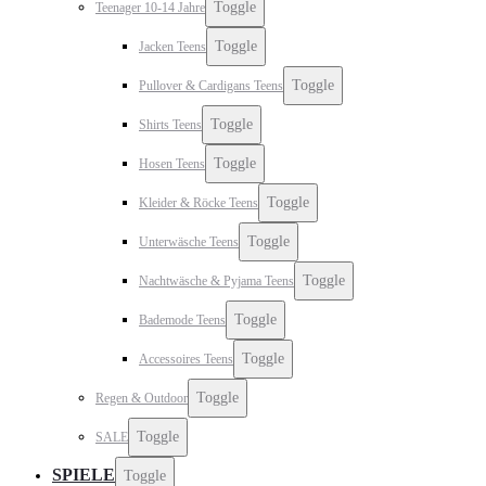
Toggle
Teenager 10-14 Jahre
Toggle
Jacken Teens
Toggle
Pullover & Cardigans Teens
Toggle
Shirts Teens
Toggle
Hosen Teens
Toggle
Kleider & Röcke Teens
Toggle
Unterwäsche Teens
Toggle
Nachtwäsche & Pyjama Teens
Toggle
Bademode Teens
Toggle
Accessoires Teens
Toggle
Regen & Outdoor
Toggle
SALE
SPIELE
Toggle