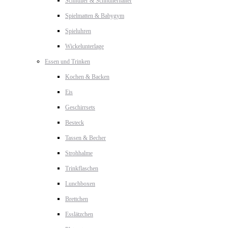
Schnuller & Schnullerhalter
Spielmatten & Babygym
Spieluhren
Wickelunterlage
Essen und Trinken
Kochen & Backen
Eis
Geschirrsets
Besteck
Tassen & Becher
Strohhalme
Trinkflaschen
Lunchboxen
Brettchen
Esslätzchen