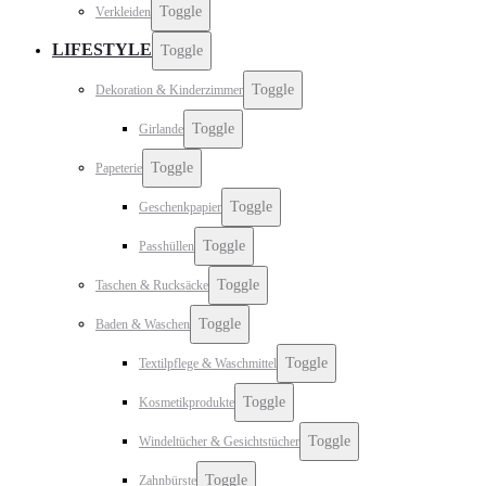
Toggle
Verkleiden
LIFESTYLE
Toggle
Toggle
Dekoration & Kinderzimmer
Toggle
Girlande
Toggle
Papeterie
Toggle
Geschenkpapier
Toggle
Passhüllen
Toggle
Taschen & Rucksäcke
Toggle
Baden & Waschen
Toggle
Textilpflege & Waschmittel
Toggle
Kosmetikprodukte
Toggle
Windeltücher & Gesichtstücher
Toggle
Zahnbürste