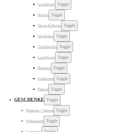
Toggle
Geschirrsets
Toggle
Besteck
Toggle
Tassen & Becher
Toggle
Strohhalme
Toggle
Trinkflaschen
Toggle
Lunchboxen
Toggle
Brettchen
Toggle
Esslätzchen
Toggle
Platzset
GESCHENKE
Toggle
Toggle
Muttertag / Vatertag
Toggle
Weihnachten
Toggle
Gutscheine