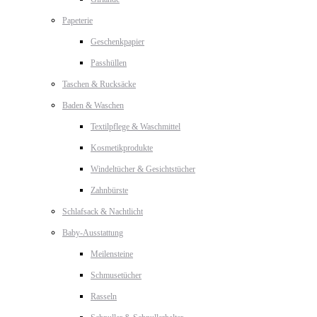
Papeterie
Geschenkpapier
Passhüllen
Taschen & Rucksäcke
Baden & Waschen
Textilpflege & Waschmittel
Kosmetikprodukte
Windeltücher & Gesichtstücher
Zahnbürste
Schlafsack & Nachtlicht
Baby-Ausstattung
Meilensteine
Schmusetücher
Rasseln