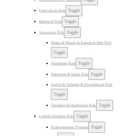
Toggle
Unterwäsche Kids
Toggle
Bademode Kids
Toggle
Accessoires Kids
Beanie & Mützen & Kappen & Hüte Kids
Toggle
Toggle
Stirnbänder Kids
Toggle
Halstücher & Schals Kids
Socken & Strümpfe & Strumpfhosen Kids
Toggle
Toggle
Fäustlinge & Handschuhe Kids
Toggle
Festliche Kleidung Kids
Toggle
Erstkommunion /Firmung