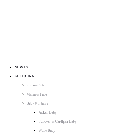
NEW IN
KLEIDUNG
Sommer SALE
Mama & Papa
Baby 0-1 Jahre
Jacken Baby
Pullover & Cardigan Baby
Wolle Baby