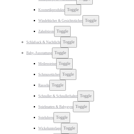
Toggle
Kosmetikprodukte
Toggle
Windeltücher & Gesichtstücher
Toggle
Zahnbürste
Toggle
Schlafsack & Nachtlicht
Toggle
Baby-Ausstattung
Toggle
Meilensteine
Toggle
Schmusetücher
Toggle
Rasseln
Toggle
Schnuller & Schnullerhalter
Toggle
Spielmatten & Babygym
Toggle
Spieluhren
Toggle
Wickelunterlage