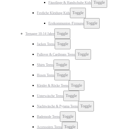
Toggle
Fäustlinge & Handschuhe Kids
Toggle
Festliche Kleidung Kids
Toggle
Erstkommunion /Firmung
Toggle
Teenager 10-14 Jahre
Toggle
Jacken Teens
Toggle
Pullover & Cardigans Teens
Toggle
Shirts Teens
Toggle
Hosen Teens
Toggle
Kleider & Röcke Teens
Toggle
Unterwäsche Teens
Toggle
Nachtwäsche & Pyjama Teens
Toggle
Bademode Teens
Toggle
Accessoires Teens