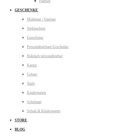
Platzset
GESCHENKE
Muttertag / Vatertag
Weihnachten
Gutscheine
Personalisierbare Geschenke
Halstuch personalisiebar
Karten
Geburt
Taufe
Kindergarten
Schulstart
Schule & Kindergarten
STORE
BLOG