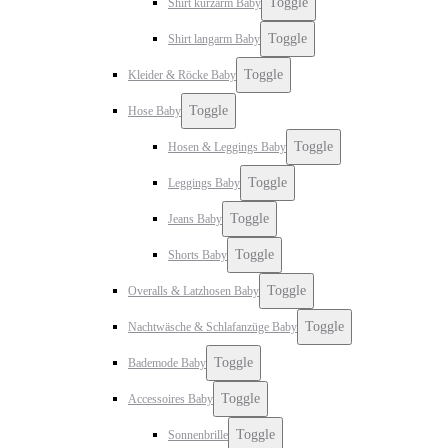
Toggle
Shirt kurzarm Baby
Toggle
Shirt langarm Baby
Toggle
Kleider & Röcke Baby
Toggle
Hose Baby
Toggle
Hosen & Leggings Baby
Toggle
Leggings Baby
Toggle
Jeans Baby
Toggle
Shorts Baby
Toggle
Overalls & Latzhosen Baby
Toggle
Nachtwäsche & Schlafanzüge Baby
Toggle
Bademode Baby
Toggle
Accessoires Baby
Toggle
Sonnenbrille