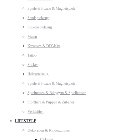
Spiele & Puzzle & Magnetspiele
Sandspielzeug
Silikonspielzeug
Malen
Kreatives & DIY-Kits
Tattoo
Sticker
Holzspielzeug
Spiele & Puzzle & Magnetspiele
Spielmatten & Babygym & Spielhäuser
Stofftiere & Puppen & Zubehör
Verkleiden
LIFESTYLE
Dekoration & Kinderzimmer
Girlande