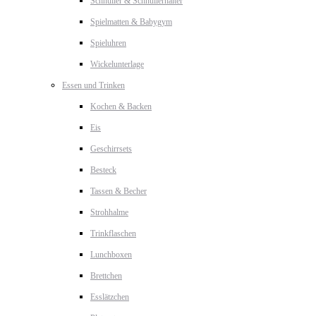
Schnuller & Schnullerhalter
Spielmatten & Babygym
Spieluhren
Wickelunterlage
Essen und Trinken
Kochen & Backen
Eis
Geschirrsets
Besteck
Tassen & Becher
Strohhalme
Trinkflaschen
Lunchboxen
Brettchen
Esslätzchen