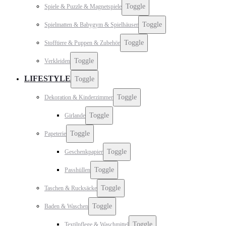
Toggle
Spiele & Puzzle & Magnetspiele
Toggle
Spielmatten & Babygym & Spielhäuser
Toggle
Stofftiere & Puppen & Zubehör
Toggle
Verkleiden
LIFESTYLE
Toggle
Toggle
Dekoration & Kinderzimmer
Toggle
Girlande
Toggle
Papeterie
Toggle
Geschenkpapier
Toggle
Passhüllen
Toggle
Taschen & Rucksäcke
Toggle
Baden & Waschen
Toggle
Textilpflege & Waschmittel