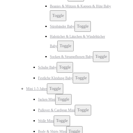
Beanies & Mützen & Kappen & Hüte Baby
Toggle
Toggle
Stirnbänder Baby
Halstücher & Lätzchen & Windeltücher
Toggle
Baby
Toggle
Socken & Strumpfhosen Baby
Toggle
Schuhe Baby
Toggle
Festliche Kleidung Baby
Toggle
Mini 1-5 Jahre
Toggle
Jacken Mini
Toggle
Pullover & Cardigan Mini
Toggle
Wolle Mini
Toggle
Body & Shirts Mini