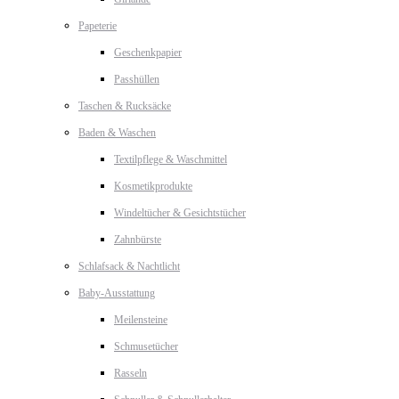
Papeterie
Geschenkpapier
Passhüllen
Taschen & Rucksäcke
Baden & Waschen
Textilpflege & Waschmittel
Kosmetikprodukte
Windeltücher & Gesichtstücher
Zahnbürste
Schlafsack & Nachtlicht
Baby-Ausstattung
Meilensteine
Schmusetücher
Rasseln