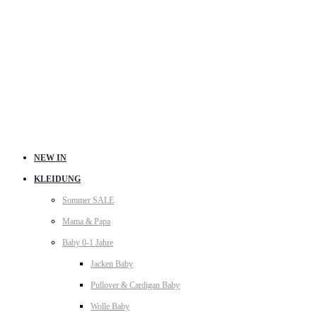
NEW IN
KLEIDUNG
Sommer SALE
Mama & Papa
Baby 0-1 Jahre
Jacken Baby
Pullover & Cardigan Baby
Wolle Baby