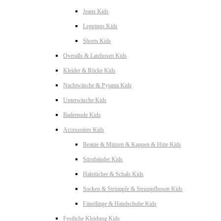
Jeans Kids
Leggings Kids
Shorts Kids
Overalls & Latzhosen Kids
Kleider & Röcke Kids
Nachtwäsche & Pyjama Kids
Unterwäsche Kids
Bademode Kids
Accessoires Kids
Beanie & Mützen & Kappen & Hüte Kids
Stirnbänder Kids
Halstücher & Schals Kids
Socken & Strümpfe & Strumpfhosen Kids
Fäustlinge & Handschuhe Kids
Festliche Kleidung Kids