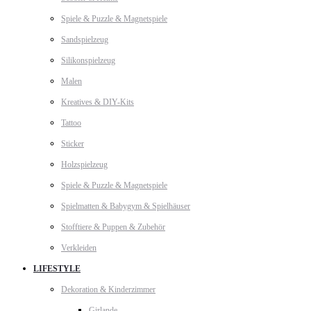
Spiele & Puzzle & Magnetspiele
Sandspielzeug
Silikonspielzeug
Malen
Kreatives & DIY-Kits
Tattoo
Sticker
Holzspielzeug
Spiele & Puzzle & Magnetspiele
Spielmatten & Babygym & Spielhäuser
Stofftiere & Puppen & Zubehör
Verkleiden
LIFESTYLE
Dekoration & Kinderzimmer
Girlande