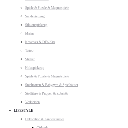
Spiele & Puzzle & Magnetspiele
Sandspielzeug
Silikonspielzeug
Malen
Kreatives & DIY-Kits
Tattoo
Sticker
Holzspielzeug
Spiele & Puzzle & Magnetspiele
Spielmatten & Babygym & Spielhäuser
Stofftiere & Puppen & Zubehör
Verkleiden
LIFESTYLE
Dekoration & Kinderzimmer
Girlande