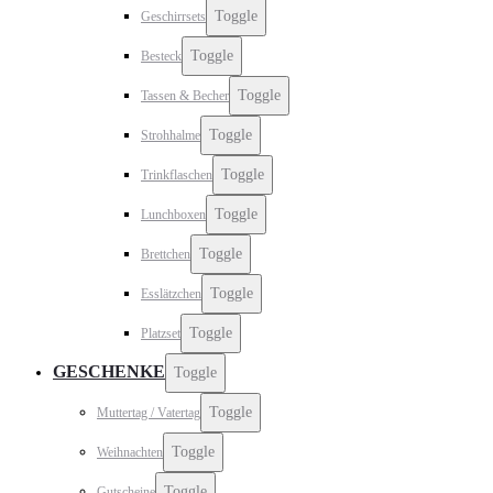
Toggle
Geschirrsets
Toggle
Besteck
Toggle
Tassen & Becher
Toggle
Strohhalme
Toggle
Trinkflaschen
Toggle
Lunchboxen
Toggle
Brettchen
Toggle
Esslätzchen
Toggle
Platzset
GESCHENKE
Toggle
Toggle
Muttertag / Vatertag
Toggle
Weihnachten
Toggle
Gutscheine