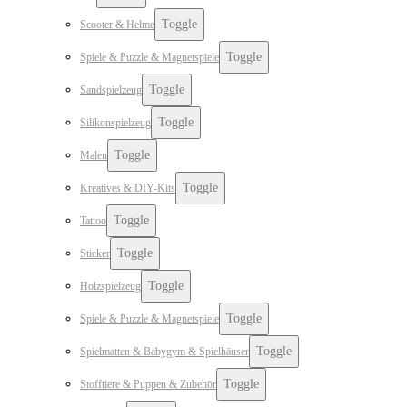
Toggle
Scooter & Helme
Toggle
Spiele & Puzzle & Magnetspiele
Toggle
Sandspielzeug
Toggle
Silikonspielzeug
Toggle
Malen
Toggle
Kreatives & DIY-Kits
Toggle
Tattoo
Toggle
Sticker
Toggle
Holzspielzeug
Toggle
Spiele & Puzzle & Magnetspiele
Toggle
Spielmatten & Babygym & Spielhäuser
Toggle
Stofftiere & Puppen & Zubehör