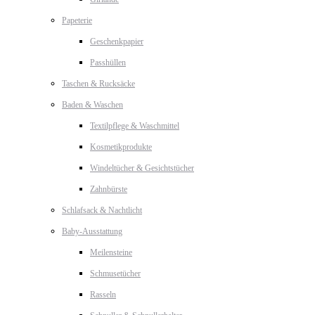
Papeterie
Geschenkpapier
Passhüllen
Taschen & Rucksäcke
Baden & Waschen
Textilpflege & Waschmittel
Kosmetikprodukte
Windeltücher & Gesichtstücher
Zahnbürste
Schlafsack & Nachtlicht
Baby-Ausstattung
Meilensteine
Schmusetücher
Rasseln