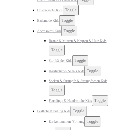
Toggle
Unterwäsche Kids
Toggle
Bademode Kids
Toggle
Accessoires Kids
Beanie & Mützen & Kappen & Hüte Kids
Toggle
Toggle
Stirnbänder Kids
Toggle
Halstücher & Schals Kids
Socken & Strümpfe & Strumpfhosen Kids
Toggle
Toggle
Fäustlinge & Handschuhe Kids
Toggle
Festliche Kleidung Kids
Toggle
Erstkommunion /Firmung