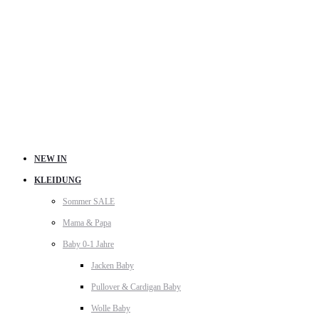
NEW IN
KLEIDUNG
Sommer SALE
Mama & Papa
Baby 0-1 Jahre
Jacken Baby
Pullover & Cardigan Baby
Wolle Baby