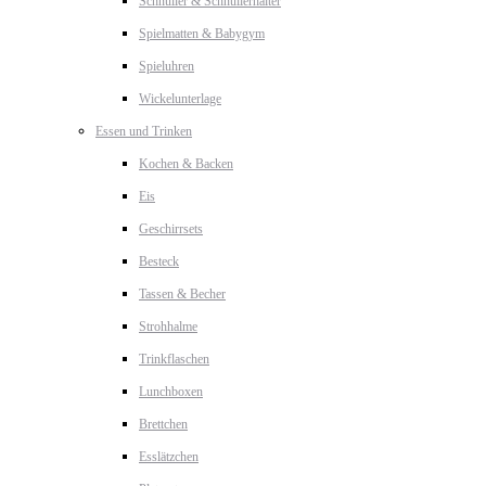
Schnuller & Schnullerhalter
Spielmatten & Babygym
Spieluhren
Wickelunterlage
Essen und Trinken
Kochen & Backen
Eis
Geschirrsets
Besteck
Tassen & Becher
Strohhalme
Trinkflaschen
Lunchboxen
Brettchen
Esslätzchen