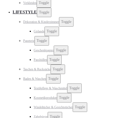
Toggle
Verkleiden
LIFESTYLE
Toggle
Toggle
Dekoration & Kinderzimmer
Toggle
Girlande
Toggle
Papeterie
Toggle
Geschenkpapier
Toggle
Passhüllen
Toggle
Taschen & Rucksäcke
Toggle
Baden & Waschen
Toggle
Textilpflege & Waschmittel
Toggle
Kosmetikprodukte
Toggle
Windeltücher & Gesichtstücher
Toggle
Zahnbürste