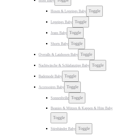
Toggle
Hose Baby
Toggle
Hosen & Leggings Baby
Toggle
Leggings Baby
Toggle
Jeans Baby
Toggle
Shorts Baby
Toggle
Overalls & Latzhosen Baby
Toggle
Nachtwäsche & Schlafanzüge Baby
Toggle
Bademode Baby
Toggle
Accessoires Baby
Toggle
Sonnenbrille
Beanies & Mützen & Kappen & Hüte Baby
Toggle
Toggle
Stirnbänder Baby