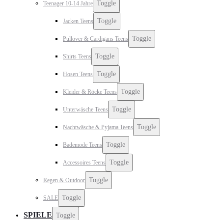
Toggle
Teenager 10-14 Jahre
Toggle
Jacken Teens
Toggle
Pullover & Cardigans Teens
Toggle
Shirts Teens
Toggle
Hosen Teens
Toggle
Kleider & Röcke Teens
Toggle
Unterwäsche Teens
Toggle
Nachtwäsche & Pyjama Teens
Toggle
Bademode Teens
Toggle
Accessoires Teens
Toggle
Regen & Outdoor
Toggle
SALE
SPIELE
Toggle