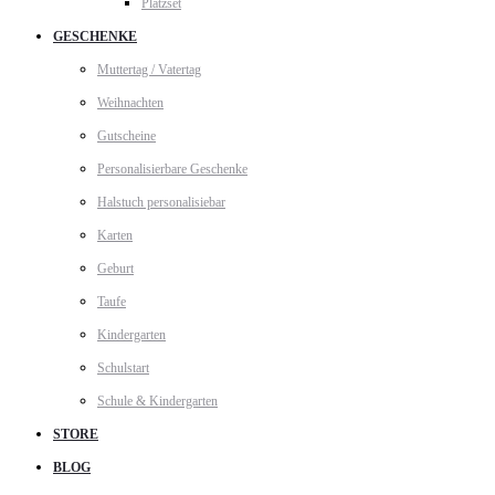
Platzset
GESCHENKE
Muttertag / Vatertag
Weihnachten
Gutscheine
Personalisierbare Geschenke
Halstuch personalisiebar
Karten
Geburt
Taufe
Kindergarten
Schulstart
Schule & Kindergarten
STORE
BLOG