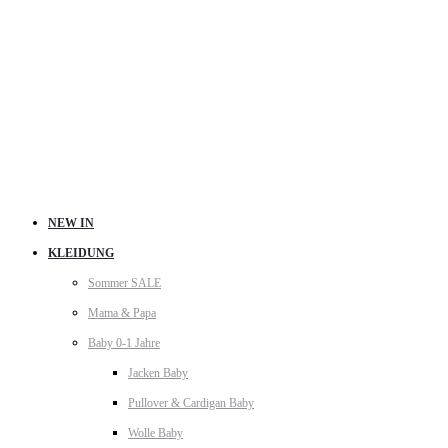
NEW IN
KLEIDUNG
Sommer SALE
Mama & Papa
Baby 0-1 Jahre
Jacken Baby
Pullover & Cardigan Baby
Wolle Baby