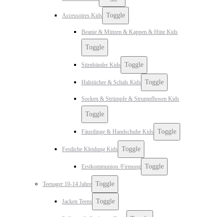
Toggle
Accessoires Kids
Beanie & Mützen & Kappen & Hüte Kids
Toggle
Toggle
Stirnbänder Kids
Toggle
Halstücher & Schals Kids
Socken & Strümpfe & Strumpfhosen Kids
Toggle
Toggle
Fäustlinge & Handschuhe Kids
Toggle
Festliche Kleidung Kids
Toggle
Erstkommunion /Firmung
Toggle
Teenager 10-14 Jahre
Toggle
Jacken Teens