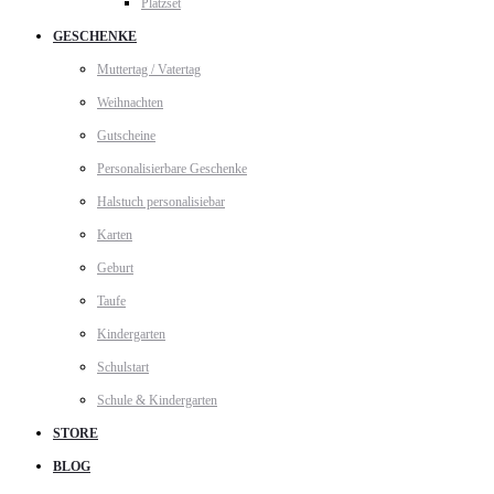
Platzset
GESCHENKE
Muttertag / Vatertag
Weihnachten
Gutscheine
Personalisierbare Geschenke
Halstuch personalisiebar
Karten
Geburt
Taufe
Kindergarten
Schulstart
Schule & Kindergarten
STORE
BLOG