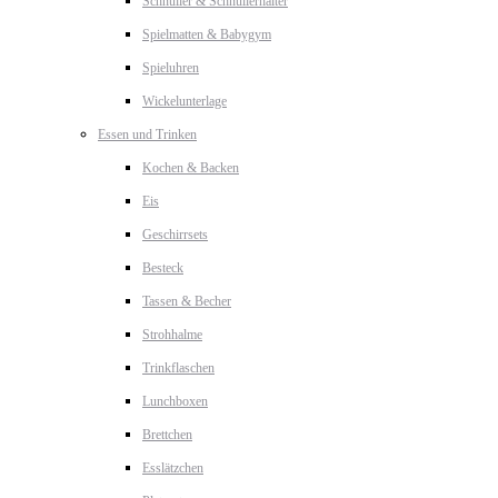
Schnuller & Schnullerhalter
Spielmatten & Babygym
Spieluhren
Wickelunterlage
Essen und Trinken
Kochen & Backen
Eis
Geschirrsets
Besteck
Tassen & Becher
Strohhalme
Trinkflaschen
Lunchboxen
Brettchen
Esslätzchen