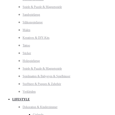
Spiele & Puzzle & Magnetspiele
Sandspielzeug
Silikonspielzeug
Malen
Kreatives & DIY-Kits
Tattoo
Sticker
Holzspielzeug
Spiele & Puzzle & Magnetspiele
Spielmatten & Babygym & Spielhäuser
Stofftiere & Puppen & Zubehör
Verkleiden
LIFESTYLE
Dekoration & Kinderzimmer
Girlande