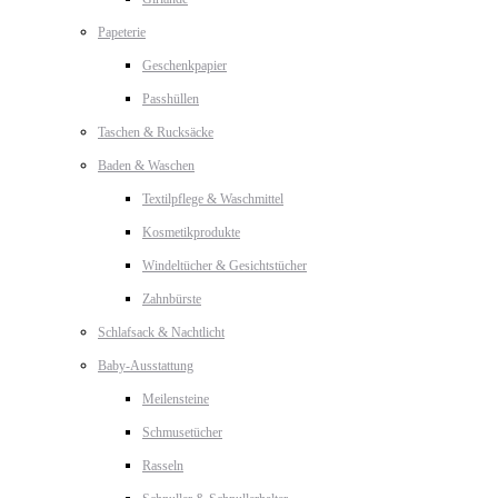
Papeterie
Geschenkpapier
Passhüllen
Taschen & Rucksäcke
Baden & Waschen
Textilpflege & Waschmittel
Kosmetikprodukte
Windeltücher & Gesichtstücher
Zahnbürste
Schlafsack & Nachtlicht
Baby-Ausstattung
Meilensteine
Schmusetücher
Rasseln