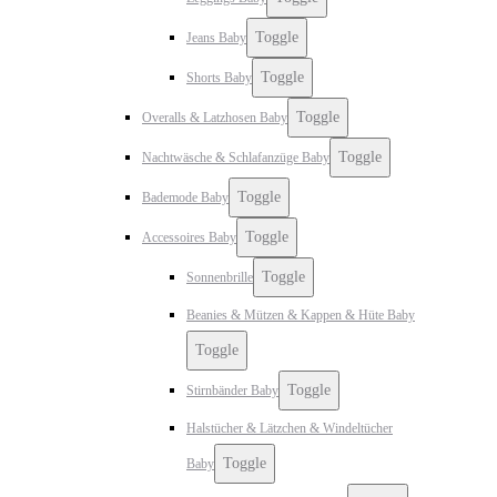
Toggle
Jeans Baby
Toggle
Shorts Baby
Toggle
Overalls & Latzhosen Baby
Toggle
Nachtwäsche & Schlafanzüge Baby
Toggle
Bademode Baby
Toggle
Accessoires Baby
Toggle
Sonnenbrille
Beanies & Mützen & Kappen & Hüte Baby
Toggle
Toggle
Stirnbänder Baby
Halstücher & Lätzchen & Windeltücher
Toggle
Baby