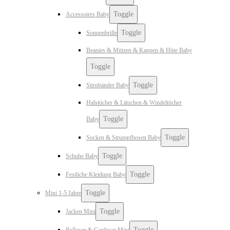
Toggle
Accessoires Baby
Toggle
Sonnenbrille
Beanies & Mützen & Kappen & Hüte Baby
Toggle
Toggle
Stirnbänder Baby
Halstücher & Lätzchen & Windeltücher
Toggle
Baby
Toggle
Socken & Strumpfhosen Baby
Toggle
Schuhe Baby
Toggle
Festliche Kleidung Baby
Toggle
Mini 1-5 Jahre
Toggle
Jacken Mini
Toggle
Pullover & Cardigan Mini