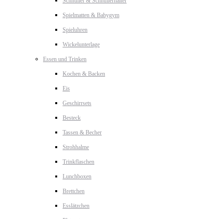
Schnuller & Schnullerhalter
Spielmatten & Babygym
Spieluhren
Wickelunterlage
Essen und Trinken
Kochen & Backen
Eis
Geschirrsets
Besteck
Tassen & Becher
Strohhalme
Trinkflaschen
Lunchboxen
Brettchen
Esslätzchen