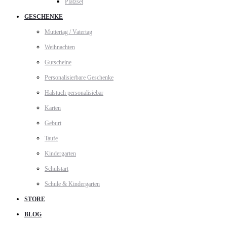
Platzset
GESCHENKE
Muttertag / Vatertag
Weihnachten
Gutscheine
Personalisierbare Geschenke
Halstuch personalisiebar
Karten
Geburt
Taufe
Kindergarten
Schulstart
Schule & Kindergarten
STORE
BLOG