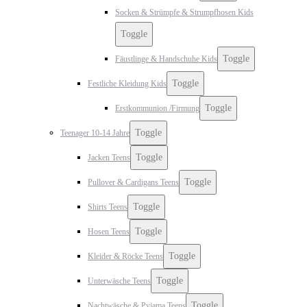
Socken & Strümpfe & Strumpfhosen Kids
Toggle
Toggle
Fäustlinge & Handschuhe Kids
Toggle
Festliche Kleidung Kids
Toggle
Erstkommunion /Firmung
Toggle
Teenager 10-14 Jahre
Toggle
Jacken Teens
Toggle
Pullover & Cardigans Teens
Toggle
Shirts Teens
Toggle
Hosen Teens
Toggle
Kleider & Röcke Teens
Toggle
Unterwäsche Teens
Toggle
Nachtwäsche & Pyjama Teens