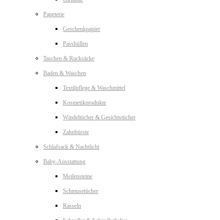
Papeterie
Geschenkpapier
Passhüllen
Taschen & Rucksäcke
Baden & Waschen
Textilpflege & Waschmittel
Kosmetikprodukte
Windeltücher & Gesichtstücher
Zahnbürste
Schlafsack & Nachtlicht
Baby-Ausstattung
Meilensteine
Schmusetücher
Rasseln