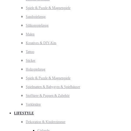
Spiele & Puzzle & Magnetspiele
Sandspielzeug
Silikonspielzeug
Malen
Kreatives & DIY-Kits
Tattoo
Sticker
Holzspielzeug
Spiele & Puzzle & Magnetspiele
Spielmatten & Babygym & Spielhäuser
Stofftiere & Puppen & Zubehör
Verkleiden
LIFESTYLE
Dekoration & Kinderzimmer
Girlande