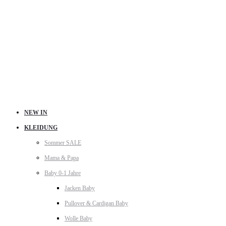
NEW IN
KLEIDUNG
Sommer SALE
Mama & Papa
Baby 0-1 Jahre
Jacken Baby
Pullover & Cardigan Baby
Wolle Baby