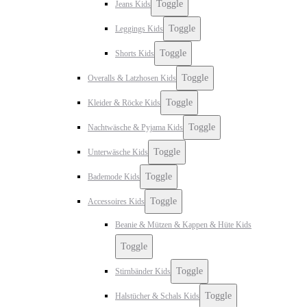
Toggle
Jeans Kids
Toggle
Leggings Kids
Toggle
Shorts Kids
Toggle
Overalls & Latzhosen Kids
Toggle
Kleider & Röcke Kids
Toggle
Nachtwäsche & Pyjama Kids
Toggle
Unterwäsche Kids
Toggle
Bademode Kids
Toggle
Accessoires Kids
Beanie & Mützen & Kappen & Hüte Kids
Toggle
Toggle
Stirnbänder Kids
Toggle
Halstücher & Schals Kids