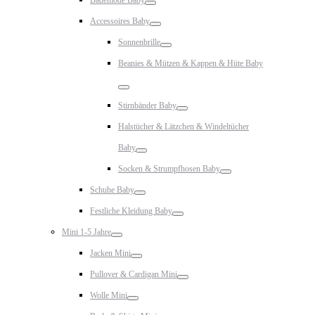
Toggle
Accessoires Baby
Toggle
Sonnenbrille
Toggle
Beanies & Mützen & Kappen & Hüte Baby
Toggle
Stirnbänder Baby
Toggle
Halstücher & Lätzchen & Windeltücher
Baby
Toggle
Socken & Strumpfhosen Baby
Toggle
Schuhe Baby
Toggle
Festliche Kleidung Baby
Toggle
Mini 1-5 Jahre
Toggle
Jacken Mini
Toggle
Pullover & Cardigan Mini
Toggle
Wolle Mini
Toggle