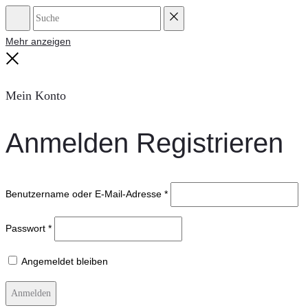
Suche
Reset
Mehr anzeigen
Close
Mein Konto
Anmelden
Registrieren
Benutzername oder E-Mail-Adresse
*
Passwort
*
Angemeldet bleiben
Anmelden