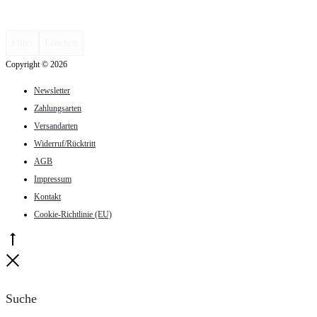
Filter
Löschen
Copyright © 2026
Newsletter
Zahlungsarten
Versandarten
Widerruf/Rücktritt
AGB
Impressum
Kontakt
Cookie-Richtlinie (EU)
Go
to
Close
top
Suche