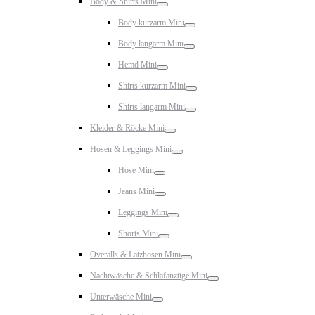
Body & Shirts Mini
Toggle
Body kurzarm Mini
Toggle
Body langarm Mini
Toggle
Hemd Mini
Toggle
Shirts kurzarm Mini
Toggle
Shirts langarm Mini
Toggle
Kleider & Röcke Mini
Toggle
Hosen & Leggings Mini
Toggle
Hose Mini
Toggle
Jeans Mini
Toggle
Leggings Mini
Toggle
Shorts Mini
Toggle
Overalls & Latzhosen Mini
Toggle
Nachtwäsche & Schlafanzüge Mini
Toggle
Unterwäsche Mini
Toggle