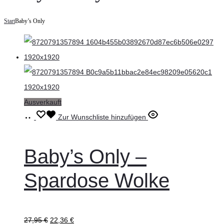
Start
Baby’s Only
Ausverkauft
Weiterlesen
Zur Wunschliste hinzufügen
Baby’s Only –
Spardose Wolke
27,95
€
22,36
€