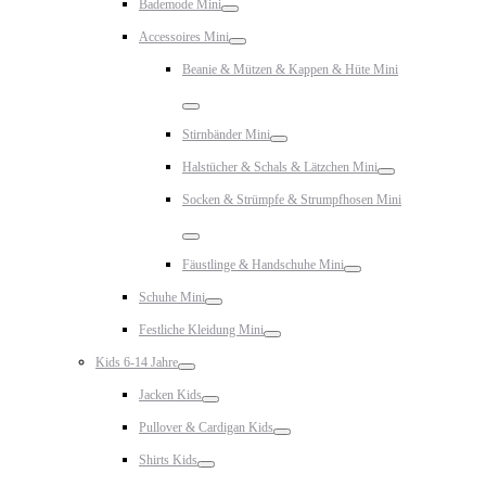
Bademode Mini
Toggle
Accessoires Mini
Toggle
Beanie & Mützen & Kappen & Hüte Mini
Toggle
Stirnbänder Mini
Toggle
Halstücher & Schals & Lätzchen Mini
Toggle
Socken & Strümpfe & Strumpfhosen Mini
Toggle
Fäustlinge & Handschuhe Mini
Toggle
Schuhe Mini
Toggle
Festliche Kleidung Mini
Toggle
Kids 6-14 Jahre
Toggle
Jacken Kids
Toggle
Pullover & Cardigan Kids
Toggle
Shirts Kids
Toggle