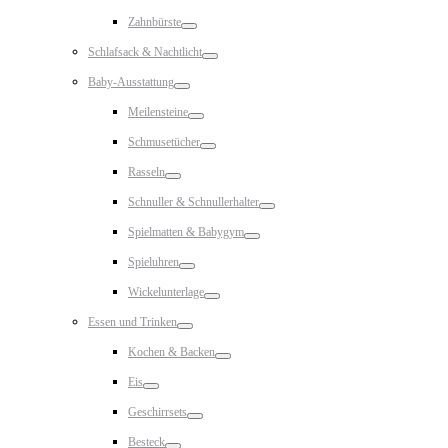
Toggle
Zahnbürste
Toggle
Schlafsack & Nachtlicht
Toggle
Baby-Ausstattung
Toggle
Meilensteine
Toggle
Schmusetücher
Toggle
Rasseln
Toggle
Schnuller & Schnullerhalter
Toggle
Spielmatten & Babygym
Toggle
Spieluhren
Toggle
Wickelunterlage
Toggle
Essen und Trinken
Toggle
Kochen & Backen
Toggle
Eis
Toggle
Geschirrsets
Toggle
Besteck