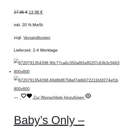
27,95
€
13,98
€
inkl. 20 % MwSt.
zzgl.
Versandkosten
Lieferzeit:
2-4 Werktage
In
Zur Wunschliste hinzufügen
den
Warenkorb
Baby’s Only –