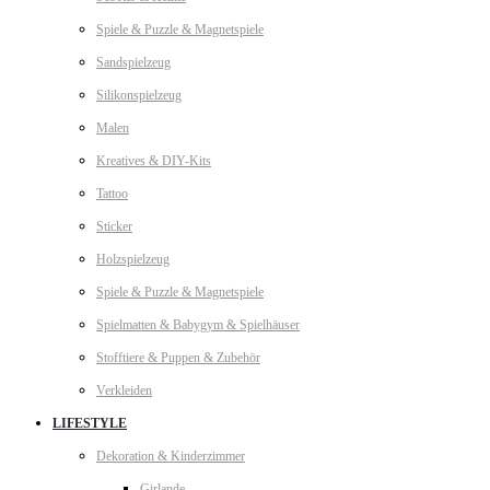
Spiele & Puzzle & Magnetspiele
Sandspielzeug
Silikonspielzeug
Malen
Kreatives & DIY-Kits
Tattoo
Sticker
Holzspielzeug
Spiele & Puzzle & Magnetspiele
Spielmatten & Babygym & Spielhäuser
Stofftiere & Puppen & Zubehör
Verkleiden
LIFESTYLE
Dekoration & Kinderzimmer
Girlande