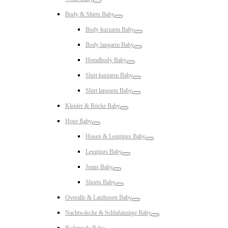
Toggle
Body & Shirts Baby
Toggle
Body kurzarm Baby
Toggle
Body langarm Baby
Toggle
Hemdbody Baby
Toggle
Shirt kurzarm Baby
Toggle
Shirt langarm Baby
Toggle
Kleider & Röcke Baby
Toggle
Hose Baby
Toggle
Hosen & Leggings Baby
Toggle
Leggings Baby
Toggle
Jeans Baby
Toggle
Shorts Baby
Toggle
Overalls & Latzhosen Baby
Toggle
Nachtwäsche & Schlafanzüge Baby
Toggle
Bademode Baby