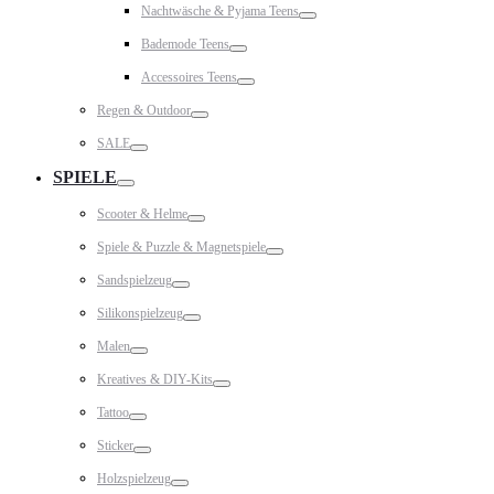
Nachtwäsche & Pyjama Teens
Toggle
Bademode Teens
Toggle
Accessoires Teens
Toggle
Regen & Outdoor
Toggle
SALE
Toggle
SPIELE
Toggle
Scooter & Helme
Toggle
Spiele & Puzzle & Magnetspiele
Toggle
Sandspielzeug
Toggle
Silikonspielzeug
Toggle
Malen
Toggle
Kreatives & DIY-Kits
Toggle
Tattoo
Toggle
Sticker
Toggle
Holzspielzeug