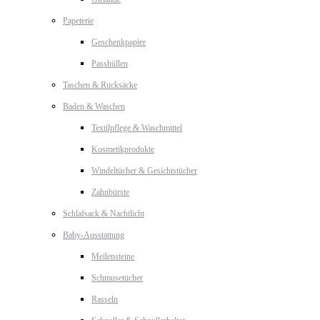
Papeterie
Geschenkpapier
Passhüllen
Taschen & Rucksäcke
Baden & Waschen
Textilpflege & Waschmittel
Kosmetikprodukte
Windeltücher & Gesichtstücher
Zahnbürste
Schlafsack & Nachtlicht
Baby-Ausstattung
Meilensteine
Schmusetücher
Rasseln