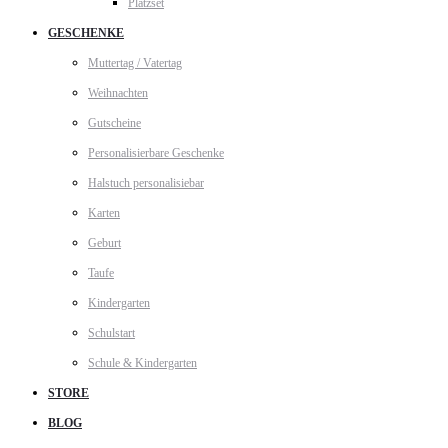
Platzset
GESCHENKE
Muttertag / Vatertag
Weihnachten
Gutscheine
Personalisierbare Geschenke
Halstuch personalisiebar
Karten
Geburt
Taufe
Kindergarten
Schulstart
Schule & Kindergarten
STORE
BLOG