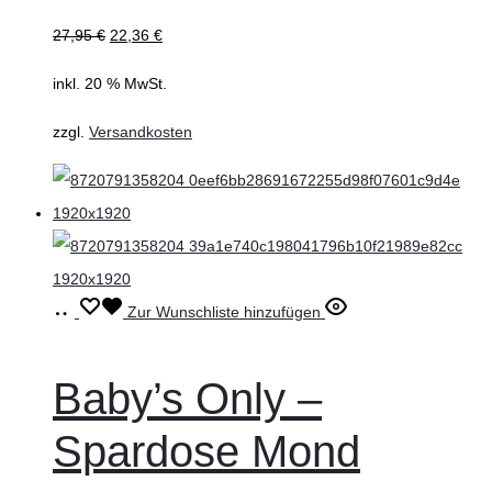
27,95
€
22,36
€
inkl. 20 % MwSt.
zzgl.
Versandkosten
In
Zur Wunschliste hinzufügen
den
Warenkorb
Baby’s Only –
Spardose Mond