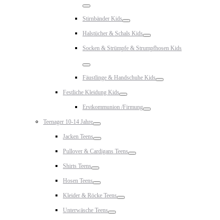
Toggle
Stirnbänder Kids
Toggle
Halstücher & Schals Kids
Toggle
Socken & Strümpfe & Strumpfhosen Kids
Toggle
Fäustlinge & Handschuhe Kids
Toggle
Festliche Kleidung Kids
Toggle
Erstkommunion /Firmung
Toggle
Teenager 10-14 Jahre
Toggle
Jacken Teens
Toggle
Pullover & Cardigans Teens
Toggle
Shirts Teens
Toggle
Hosen Teens
Toggle
Kleider & Röcke Teens
Toggle
Unterwäsche Teens
Toggle