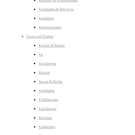
Schnuller & Schnullerhalter
Spielmatten & Babygym
Spieluhren
Wickelunterlage
Essen und Trinken
Kochen & Backen
Eis
Geschirrsets
Besteck
Tassen & Becher
Strohhalme
Trinkflaschen
Lunchboxen
Brettchen
Esslätzchen