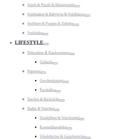
Toggle
Spiele & Puzzle & Magnetspiele
Toggle
Spielmatten & Babygym & Spielhäuser
Toggle
Stofftiere & Puppen & Zubehör
Toggle
Verkleiden
Toggle
LIFESTYLE
Toggle
Dekoration & Kinderzimmer
Toggle
Girlande
Toggle
Papeterie
Toggle
Geschenkpapier
Toggle
Passhüllen
Toggle
Taschen & Rucksäcke
Toggle
Baden & Waschen
Toggle
Textilpflege & Waschmittel
Toggle
Kosmetikprodukte
Toggle
Windeltücher & Gesichtstücher