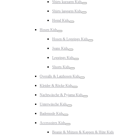
Shirts kurzarm Kids
Toggle
Shirts langarm Kids
Toggle
Hemd Kids
Toggle
Hosen Kids
Toggle
Hosen & Leggings Kids
Toggle
Jeans Kids
Toggle
Leggings Kids
Toggle
Shorts Kids
Toggle
Overalls & Latzhosen Kids
Toggle
Kleider & Röcke Kids
Toggle
Nachtwäsche & Pyjama Kids
Toggle
Unterwäsche Kids
Toggle
Bademode Kids
Toggle
Accessoires Kids
Toggle
Beanie & Mützen & Kappen & Hüte Kids