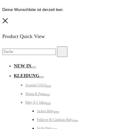
Deine Wunschliste ist derzeit leer.
Close
Product Quick View
Suche
Suche
nach:
NEW IN
Toggle
KLEIDUNG
Toggle
Sommer SALE
Toggle
Mama & Papa
Toggle
Baby 0-1 Jahre
Toggle
Jacken Baby
Toggle
Pullover & Cardigan Baby
Toggle
Wolle Baby