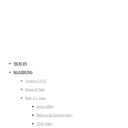
NEW IN
KLEIDUNG
Sommer SALE
Mama & Papa
Baby 0-1 Jahre
Jacken Baby
Pullover & Cardigan Baby
Wolle Baby