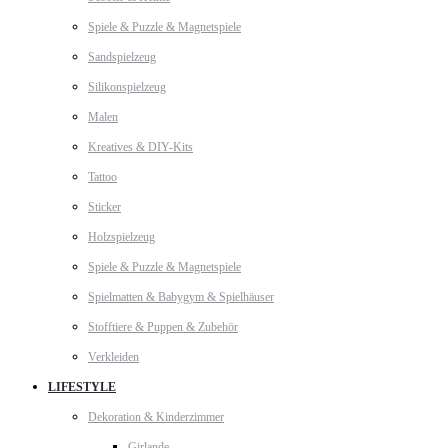
Spiele & Puzzle & Magnetspiele
Sandspielzeug
Silikonspielzeug
Malen
Kreatives & DIY-Kits
Tattoo
Sticker
Holzspielzeug
Spiele & Puzzle & Magnetspiele
Spielmatten & Babygym & Spielhäuser
Stofftiere & Puppen & Zubehör
Verkleiden
LIFESTYLE
Dekoration & Kinderzimmer
Girlande