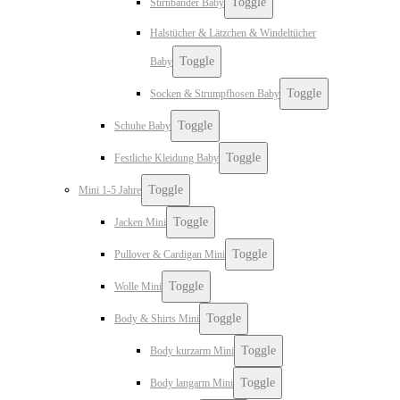
Toggle
Stirnbänder Baby
Halstücher & Lätzchen & Windeltücher
Toggle
Baby
Toggle
Socken & Strumpfhosen Baby
Toggle
Schuhe Baby
Toggle
Festliche Kleidung Baby
Toggle
Mini 1-5 Jahre
Toggle
Jacken Mini
Toggle
Pullover & Cardigan Mini
Toggle
Wolle Mini
Toggle
Body & Shirts Mini
Toggle
Body kurzarm Mini
Toggle
Body langarm Mini