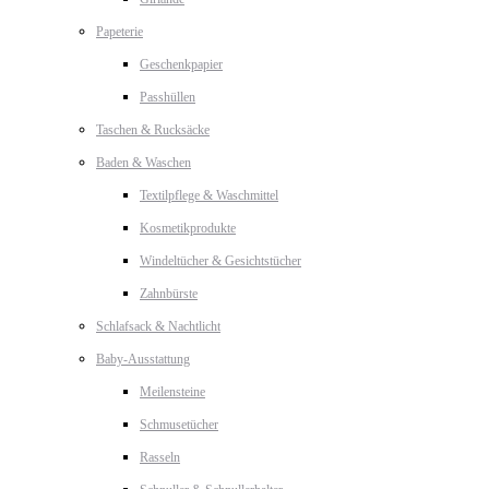
Papeterie
Geschenkpapier
Passhüllen
Taschen & Rucksäcke
Baden & Waschen
Textilpflege & Waschmittel
Kosmetikprodukte
Windeltücher & Gesichtstücher
Zahnbürste
Schlafsack & Nachtlicht
Baby-Ausstattung
Meilensteine
Schmusetücher
Rasseln