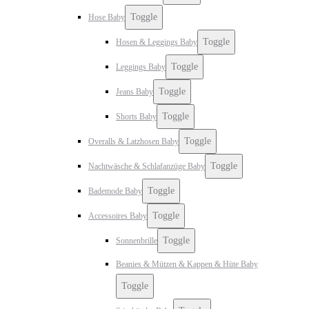
Toggle
Hose Baby
Toggle
Hosen & Leggings Baby
Toggle
Leggings Baby
Toggle
Jeans Baby
Toggle
Shorts Baby
Toggle
Overalls & Latzhosen Baby
Toggle
Nachtwäsche & Schlafanzüge Baby
Toggle
Bademode Baby
Toggle
Accessoires Baby
Toggle
Sonnenbrille
Beanies & Mützen & Kappen & Hüte Baby
Toggle