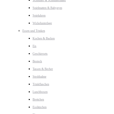
Schnuller & Schnullerhalter
Spielmatten & Babygym
Spieluhren
Wickelunterlage
Essen und Trinken
Kochen & Backen
Eis
Geschirrsets
Besteck
Tassen & Becher
Strohhalme
Trinkflaschen
Lunchboxen
Brettchen
Esslätzchen