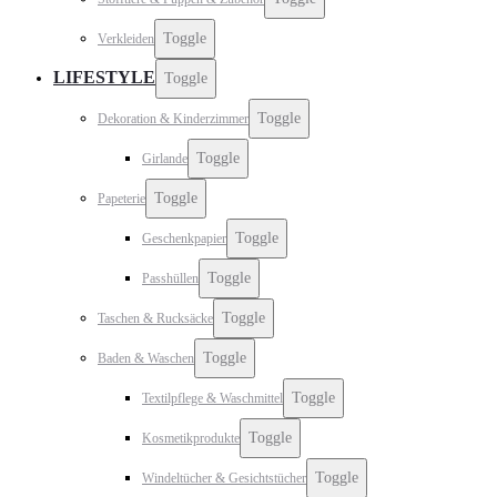
Toggle
Verkleiden
LIFESTYLE
Toggle
Toggle
Dekoration & Kinderzimmer
Toggle
Girlande
Toggle
Papeterie
Toggle
Geschenkpapier
Toggle
Passhüllen
Toggle
Taschen & Rucksäcke
Toggle
Baden & Waschen
Toggle
Textilpflege & Waschmittel
Toggle
Kosmetikprodukte
Toggle
Windeltücher & Gesichtstücher