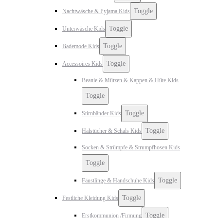
Toggle
Nachtwäsche & Pyjama Kids
Toggle
Unterwäsche Kids
Toggle
Bademode Kids
Toggle
Accessoires Kids
Beanie & Mützen & Kappen & Hüte Kids
Toggle
Toggle
Stirnbänder Kids
Toggle
Halstücher & Schals Kids
Socken & Strümpfe & Strumpfhosen Kids
Toggle
Toggle
Fäustlinge & Handschuhe Kids
Toggle
Festliche Kleidung Kids
Toggle
Erstkommunion /Firmung