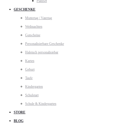
Platzset
GESCHENKE
Muttertag / Vatertag
Weihnachten
Gutscheine
Personalisierbare Geschenke
Halstuch personalisiebar
Karten
Geburt
Taufe
Kindergarten
Schulstart
Schule & Kindergarten
STORE
BLOG