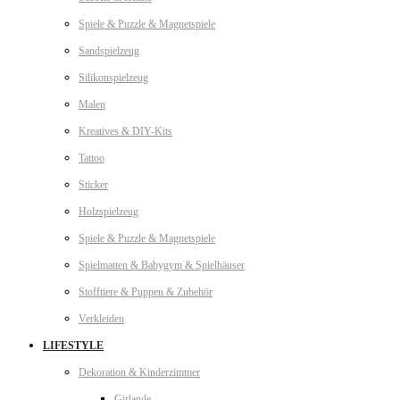
Spiele & Puzzle & Magnetspiele
Sandspielzeug
Silikonspielzeug
Malen
Kreatives & DIY-Kits
Tattoo
Sticker
Holzspielzeug
Spiele & Puzzle & Magnetspiele
Spielmatten & Babygym & Spielhäuser
Stofftiere & Puppen & Zubehör
Verkleiden
LIFESTYLE
Dekoration & Kinderzimmer
Girlande