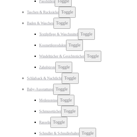
Toggle
Passhüllen
Toggle
Taschen & Rucksäcke
Toggle
Baden & Waschen
Toggle
Textilpflege & Waschmittel
Toggle
Kosmetikprodukte
Toggle
Windeltücher & Gesichtstücher
Toggle
Zahnbürste
Toggle
Schlafsack & Nachtlicht
Toggle
Baby-Ausstattung
Toggle
Meilensteine
Toggle
Schmusetücher
Toggle
Rasseln
Toggle
Schnuller & Schnullerhalter