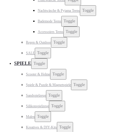
Toggle
Nachtwäsche & Pyjama Teens
Toggle
Bademode Teens
Toggle
Accessoires Teens
Toggle
Regen & Outdoor
Toggle
SALE
SPIELE
Toggle
Toggle
Scooter & Helme
Toggle
Spiele & Puzzle & Magnetspiele
Toggle
Sandspielzeug
Toggle
Silikonspielzeug
Toggle
Malen
Toggle
Kreatives & DIY-Kits