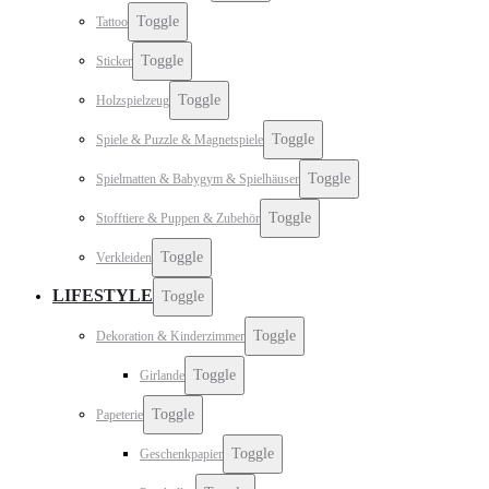
Toggle
Tattoo
Toggle
Sticker
Toggle
Holzspielzeug
Toggle
Spiele & Puzzle & Magnetspiele
Toggle
Spielmatten & Babygym & Spielhäuser
Toggle
Stofftiere & Puppen & Zubehör
Toggle
Verkleiden
LIFESTYLE
Toggle
Toggle
Dekoration & Kinderzimmer
Toggle
Girlande
Toggle
Papeterie
Toggle
Geschenkpapier