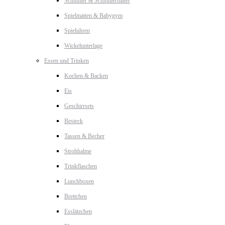
Schnuller & Schnullerhalter
Spielmatten & Babygym
Spieluhren
Wickelunterlage
Essen und Trinken
Kochen & Backen
Eis
Geschirrsets
Besteck
Tassen & Becher
Strohhalme
Trinkflaschen
Lunchboxen
Brettchen
Esslätzchen