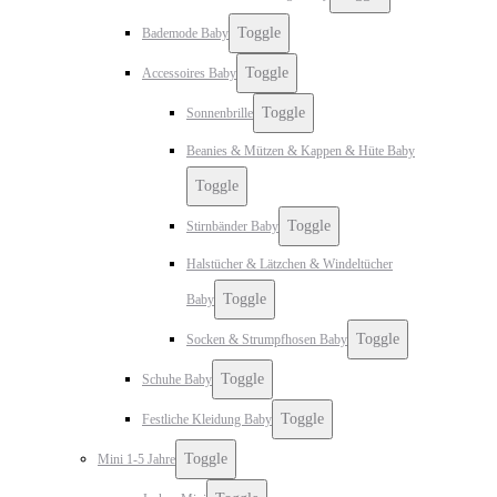
Toggle
Bademode Baby
Toggle
Accessoires Baby
Toggle
Sonnenbrille
Beanies & Mützen & Kappen & Hüte Baby
Toggle
Toggle
Stirnbänder Baby
Halstücher & Lätzchen & Windeltücher
Toggle
Baby
Toggle
Socken & Strumpfhosen Baby
Toggle
Schuhe Baby
Toggle
Festliche Kleidung Baby
Toggle
Mini 1-5 Jahre