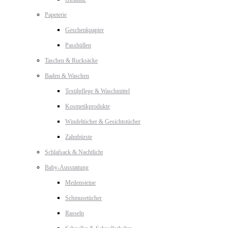
Papeterie
Geschenkpapier
Passhüllen
Taschen & Rucksäcke
Baden & Waschen
Textilpflege & Waschmittel
Kosmetikprodukte
Windeltücher & Gesichtstücher
Zahnbürste
Schlafsack & Nachtlicht
Baby-Ausstattung
Meilensteine
Schmusetücher
Rasseln