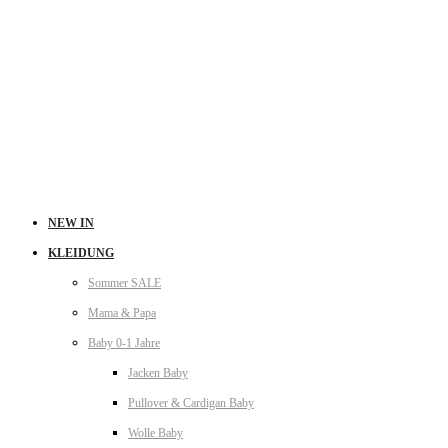
NEW IN
KLEIDUNG
Sommer SALE
Mama & Papa
Baby 0-1 Jahre
Jacken Baby
Pullover & Cardigan Baby
Wolle Baby