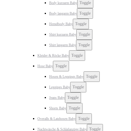
Toggle
Body kurzarm Baby
Toggle
Body langarm Baby
Toggle
Hemdbody Baby
Toggle
Shirt kurzarm Baby
Toggle
Shirt langarm Baby
Toggle
Kleider & Röcke Baby
Toggle
Hose Baby
Toggle
Hosen & Leggings Baby
Toggle
Leggings Baby
Toggle
Jeans Baby
Toggle
Shorts Baby
Toggle
Overalls & Latzhosen Baby
Toggle
Nachtwäsche & Schlafanzüge Baby