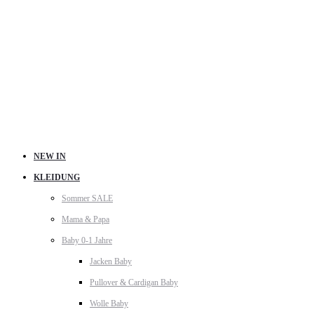
NEW IN
KLEIDUNG
Sommer SALE
Mama & Papa
Baby 0-1 Jahre
Jacken Baby
Pullover & Cardigan Baby
Wolle Baby