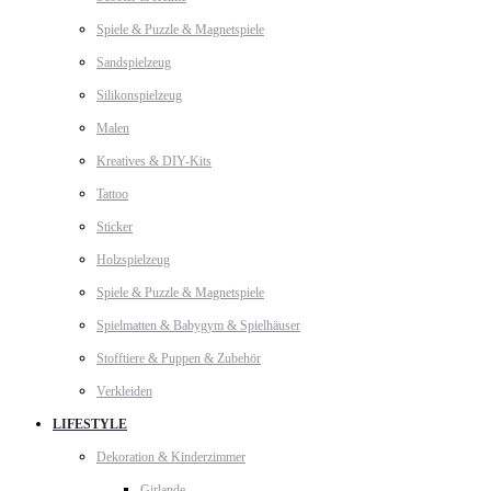
Spiele & Puzzle & Magnetspiele
Sandspielzeug
Silikonspielzeug
Malen
Kreatives & DIY-Kits
Tattoo
Sticker
Holzspielzeug
Spiele & Puzzle & Magnetspiele
Spielmatten & Babygym & Spielhäuser
Stofftiere & Puppen & Zubehör
Verkleiden
LIFESTYLE
Dekoration & Kinderzimmer
Girlande