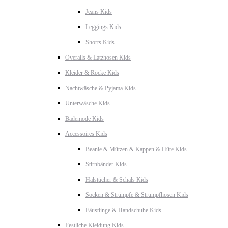
Jeans Kids
Leggings Kids
Shorts Kids
Overalls & Latzhosen Kids
Kleider & Röcke Kids
Nachtwäsche & Pyjama Kids
Unterwäsche Kids
Bademode Kids
Accessoires Kids
Beanie & Mützen & Kappen & Hüte Kids
Stirnbänder Kids
Halstücher & Schals Kids
Socken & Strümpfe & Strumpfhosen Kids
Fäustlinge & Handschuhe Kids
Festliche Kleidung Kids