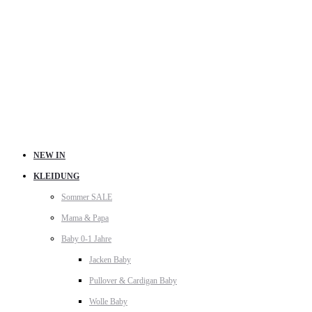
NEW IN
KLEIDUNG
Sommer SALE
Mama & Papa
Baby 0-1 Jahre
Jacken Baby
Pullover & Cardigan Baby
Wolle Baby