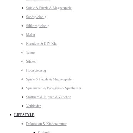
Spiele & Puzzle & Magnetspiele
Sandspielzeug
Silikonspielzeug
Malen
Kreatives & DIY-Kits
Tattoo
Sticker
Holzspielzeug
Spiele & Puzzle & Magnetspiele
Spielmatten & Babygym & Spielhäuser
Stofftiere & Puppen & Zubehör
Verkleiden
LIFESTYLE
Dekoration & Kinderzimmer
Girlande