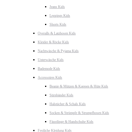
Jeans Kids
Leggings Kids
Shorts Kids
Overalls & Latzhosen Kids
Kleider & Röcke Kids
Nachtwäsche & Pyjama Kids
Unterwäsche Kids
Bademode Kids
Accessoires Kids
Beanie & Mützen & Kappen & Hüte Kids
Stirnbänder Kids
Halstücher & Schals Kids
Socken & Strümpfe & Strumpfhosen Kids
Fäustlinge & Handschuhe Kids
Festliche Kleidung Kids