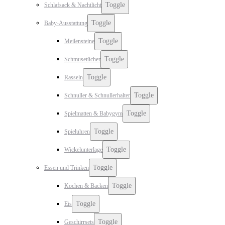
Toggle
Schlafsack & Nachtlicht
Toggle
Baby-Ausstattung
Toggle
Meilensteine
Toggle
Schmusetücher
Toggle
Rasseln
Toggle
Schnuller & Schnullerhalter
Toggle
Spielmatten & Babygym
Toggle
Spieluhren
Toggle
Wickelunterlage
Toggle
Essen und Trinken
Toggle
Kochen & Backen
Toggle
Eis
Toggle
Geschirrsets