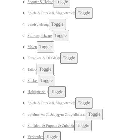
Toggle
Scooter & Helme
Toggle
Spiele & Puzzle & Magnetspiele
Toggle
Sandspielzeug
Toggle
Silikonspielzeug
Toggle
Malen
Toggle
Kreatives & DIY-Kits
Toggle
Tattoo
Toggle
Sticker
Toggle
Holzspielzeug
Toggle
Spiele & Puzzle & Magnetspiele
Toggle
Spielmatten & Babygym & Spielhäuser
Toggle
Stofftiere & Puppen & Zubehör
Toggle
Verkleiden