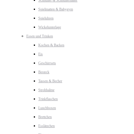
Schnuller & Schnullerhalter
Spielmatten & Babygym
Spieluhren
Wickelunterlage
Essen und Trinken
Kochen & Backen
Eis
Geschirrsets
Besteck
Tassen & Becher
Strohhalme
Trinkflaschen
Lunchboxen
Brettchen
Esslätzchen