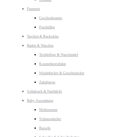
Papeterie
Geschenkpapier
Passhüllen
Taschen & Rucksäcke
Baden & Waschen
Textilpflege & Waschmittel
Kosmetikprodukte
Windeltücher & Gesichtstücher
Zahnbürste
Schlafsack & Nachtlicht
Baby-Ausstattung
Meilensteine
Schmusetücher
Rasseln