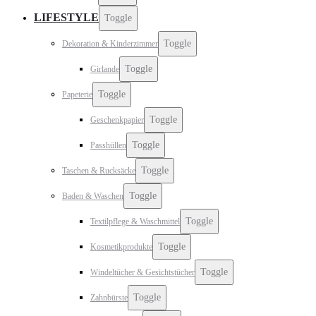
LIFESTYLE
Toggle
Toggle
Dekoration & Kinderzimmer
Toggle
Girlande
Toggle
Papeterie
Toggle
Geschenkpapier
Toggle
Passhüllen
Toggle
Taschen & Rucksäcke
Toggle
Baden & Waschen
Toggle
Textilpflege & Waschmittel
Toggle
Kosmetikprodukte
Toggle
Windeltücher & Gesichtstücher
Toggle
Zahnbürste