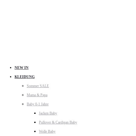
NEW IN
KLEIDUNG
Sommer SALE
Mama & Papa
Baby 0-1 Jahre
Jacken Baby
Pullover & Cardigan Baby
Wolle Baby