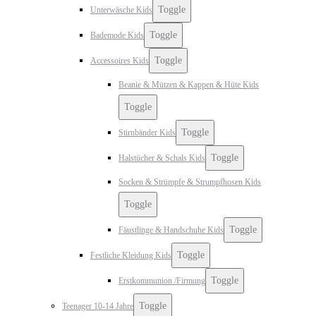
Toggle
Unterwäsche Kids
Toggle
Bademode Kids
Toggle
Accessoires Kids
Beanie & Mützen & Kappen & Hüte Kids
Toggle
Toggle
Stirnbänder Kids
Toggle
Halstücher & Schals Kids
Socken & Strümpfe & Strumpfhosen Kids
Toggle
Toggle
Fäustlinge & Handschuhe Kids
Toggle
Festliche Kleidung Kids
Toggle
Erstkommunion /Firmung
Toggle
Teenager 10-14 Jahre