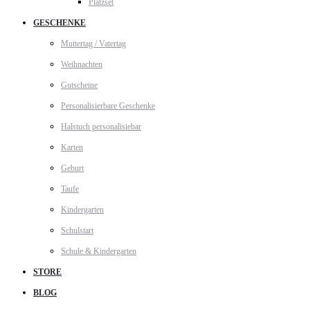
Platzset
GESCHENKE
Muttertag / Vatertag
Weihnachten
Gutscheine
Personalisierbare Geschenke
Halstuch personalisiebar
Karten
Geburt
Taufe
Kindergarten
Schulstart
Schule & Kindergarten
STORE
BLOG