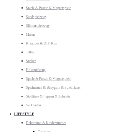
Spiele & Puzzle & Magnetspiele
Sandspielzeug
Silikonspielzeug
Malen
Kreatives & DIY-Kits
Tattoo
Sticker
Holzspielzeug
Spiele & Puzzle & Magnetspiele
Spielmatten & Babygym & Spielhäuser
Stofftiere & Puppen & Zubehör
Verkleiden
LIFESTYLE
Dekoration & Kinderzimmer
Girlande