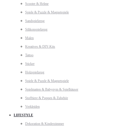
Scooter & Helme
Spiele & Puzzle & Magnetspiele
Sandspielzeug
Silikonspielzeug
Malen
Kreatives & DIY-Kits
Tattoo
Sticker
Holzspielzeug
Spiele & Puzzle & Magnetspiele
Spielmatten & Babygym & Spielhäuser
Stofftiere & Puppen & Zubehör
Verkleiden
LIFESTYLE
Dekoration & Kinderzimmer