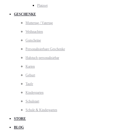
Platzset
GESCHENKE
Muttertag / Vatertag
Weihnachten
Gutscheine
Personalisierbare Geschenke
Halstuch personalisiebar
Karten
Geburt
Taufe
Kindergarten
Schulstart
Schule & Kindergarten
STORE
BLOG