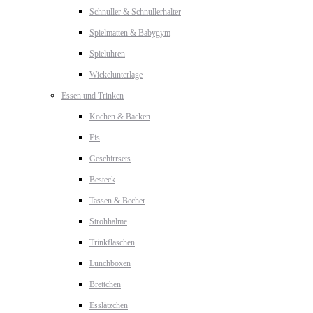
Schnuller & Schnullerhalter
Spielmatten & Babygym
Spieluhren
Wickelunterlage
Essen und Trinken
Kochen & Backen
Eis
Geschirrsets
Besteck
Tassen & Becher
Strohhalme
Trinkflaschen
Lunchboxen
Brettchen
Esslätzchen