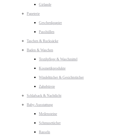
Girlande
Papeterie
Geschenkpapier
Passhüllen
Taschen & Rucksäcke
Baden & Waschen
Textilpflege & Waschmittel
Kosmetikprodukte
Windeltücher & Gesichtstücher
Zahnbürste
Schlafsack & Nachtlicht
Baby-Ausstattung
Meilensteine
Schmusetücher
Rasseln