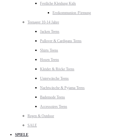
Festliche Kleidung Kids
Erstkommunion /Firmung
Teenager 10-14 Jahre
Jacken Teens
Pullover & Cardigans Teens
Shirts Teens
Hosen Teens
Kleider & Röcke Teens
Unterwäsche Teens
Nachtwäsche & Pyjama Teens
Bademode Teens
Accessoires Teens
Regen & Outdoor
SALE
SPIELE