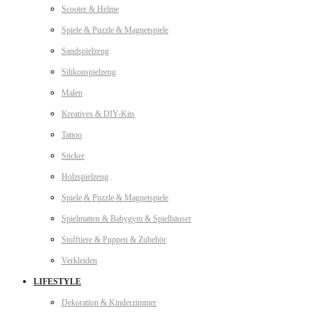
Scooter & Helme
Spiele & Puzzle & Magnetspiele
Sandspielzeug
Silikonspielzeug
Malen
Kreatives & DIY-Kits
Tattoo
Sticker
Holzspielzeug
Spiele & Puzzle & Magnetspiele
Spielmatten & Babygym & Spielhäuser
Stofftiere & Puppen & Zubehör
Verkleiden
LIFESTYLE
Dekoration & Kinderzimmer