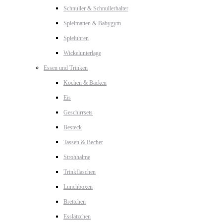
Schnuller & Schnullerhalter
Spielmatten & Babygym
Spieluhren
Wickelunterlage
Essen und Trinken
Kochen & Backen
Eis
Geschirrsets
Besteck
Tassen & Becher
Strohhalme
Trinkflaschen
Lunchboxen
Brettchen
Esslätzchen