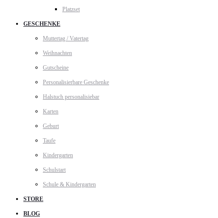
Platzset
GESCHENKE
Muttertag / Vatertag
Weihnachten
Gutscheine
Personalisierbare Geschenke
Halstuch personalisiebar
Karten
Geburt
Taufe
Kindergarten
Schulstart
Schule & Kindergarten
STORE
BLOG