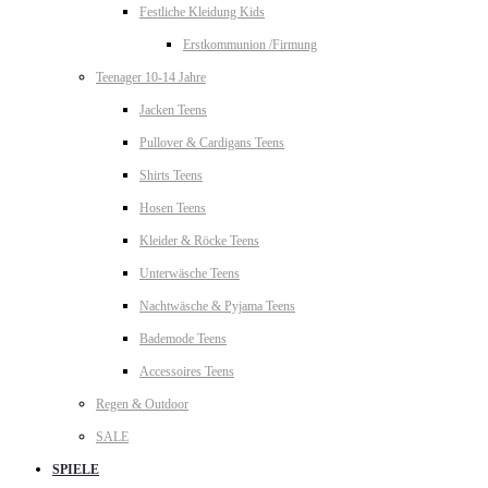
Festliche Kleidung Kids
Erstkommunion /Firmung
Teenager 10-14 Jahre
Jacken Teens
Pullover & Cardigans Teens
Shirts Teens
Hosen Teens
Kleider & Röcke Teens
Unterwäsche Teens
Nachtwäsche & Pyjama Teens
Bademode Teens
Accessoires Teens
Regen & Outdoor
SALE
SPIELE