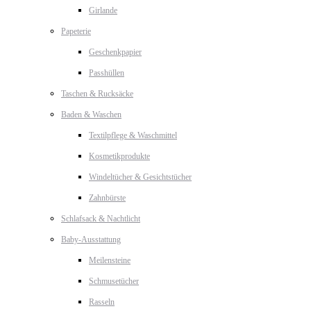
Girlande
Papeterie
Geschenkpapier
Passhüllen
Taschen & Rucksäcke
Baden & Waschen
Textilpflege & Waschmittel
Kosmetikprodukte
Windeltücher & Gesichtstücher
Zahnbürste
Schlafsack & Nachtlicht
Baby-Ausstattung
Meilensteine
Schmusetücher
Rasseln