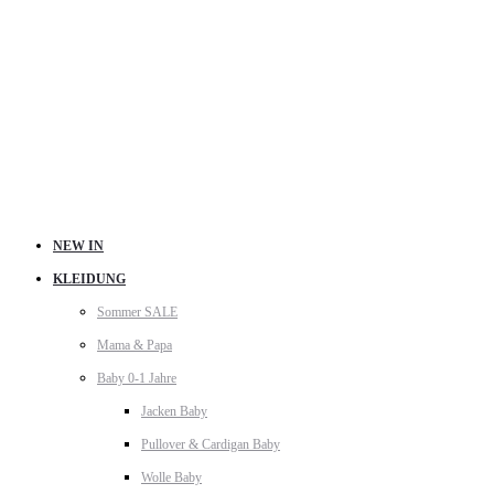
NEW IN
KLEIDUNG
Sommer SALE
Mama & Papa
Baby 0-1 Jahre
Jacken Baby
Pullover & Cardigan Baby
Wolle Baby