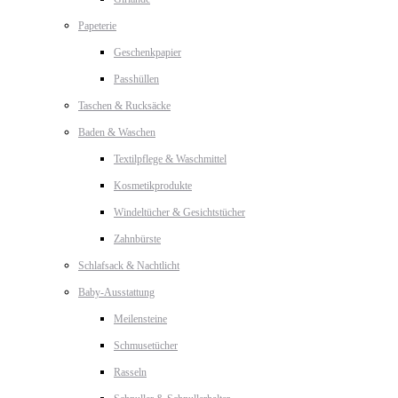
Papeterie
Geschenkpapier
Passhüllen
Taschen & Rucksäcke
Baden & Waschen
Textilpflege & Waschmittel
Kosmetikprodukte
Windeltücher & Gesichtstücher
Zahnbürste
Schlafsack & Nachtlicht
Baby-Ausstattung
Meilensteine
Schmusetücher
Rasseln