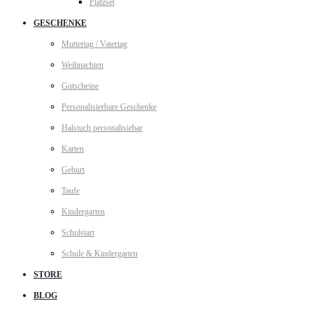
Platzset
GESCHENKE
Muttertag / Vatertag
Weihnachten
Gutscheine
Personalisierbare Geschenke
Halstuch personalisiebar
Karten
Geburt
Taufe
Kindergarten
Schulstart
Schule & Kindergarten
STORE
BLOG