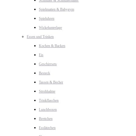
Schnuller & Schnullerhalter
Spielmatten & Babygym
Spieluhren
Wickelunterlage
Essen und Trinken
Kochen & Backen
Eis
Geschirrsets
Besteck
Tassen & Becher
Strohhalme
Trinkflaschen
Lunchboxen
Brettchen
Esslätzchen