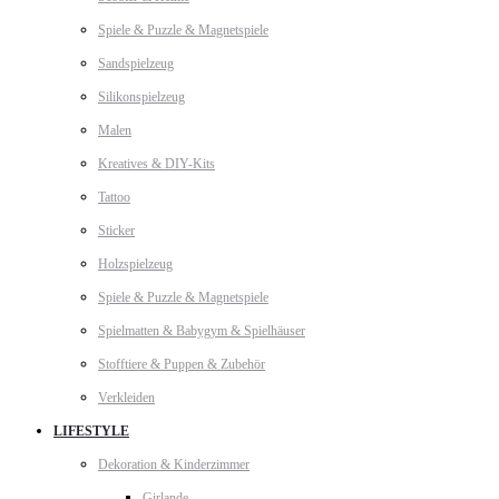
Spiele & Puzzle & Magnetspiele
Sandspielzeug
Silikonspielzeug
Malen
Kreatives & DIY-Kits
Tattoo
Sticker
Holzspielzeug
Spiele & Puzzle & Magnetspiele
Spielmatten & Babygym & Spielhäuser
Stofftiere & Puppen & Zubehör
Verkleiden
LIFESTYLE
Dekoration & Kinderzimmer
Girlande