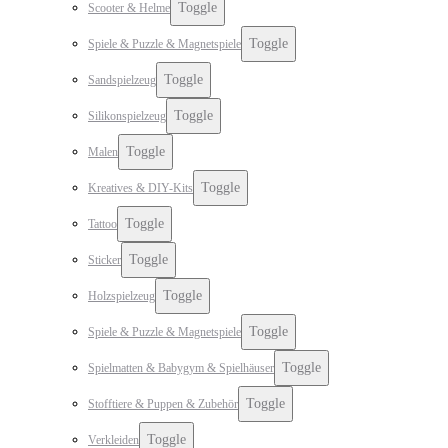
Toggle
Scooter & Helme
Toggle
Spiele & Puzzle & Magnetspiele
Toggle
Sandspielzeug
Toggle
Silikonspielzeug
Toggle
Malen
Toggle
Kreatives & DIY-Kits
Toggle
Tattoo
Toggle
Sticker
Toggle
Holzspielzeug
Toggle
Spiele & Puzzle & Magnetspiele
Toggle
Spielmatten & Babygym & Spielhäuser
Toggle
Stofftiere & Puppen & Zubehör
Toggle
Verkleiden