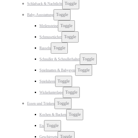
Toggle
Schlafsack & Nachtlicht
Toggle
Baby-Ausstattung
Toggle
Meilensteine
Toggle
Schmusetücher
Toggle
Rasseln
Toggle
Schnuller & Schnullerhalter
Toggle
Spielmatten & Babygym
Toggle
Spieluhren
Toggle
Wickelunterlage
Toggle
Essen und Trinken
Toggle
Kochen & Backen
Toggle
Eis
Toggle
Geschirrsets