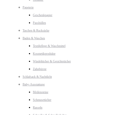
Papeterie
Geschenkpapier
Passhüllen
Taschen & Rucksäcke
Baden & Waschen
Textilpflege & Waschmittel
Kosmetikprodukte
Windeltücher & Gesichtstücher
Zahnbürste
Schlafsack & Nachtlicht
Baby-Ausstattung
Meilensteine
Schmusetücher
Rasseln