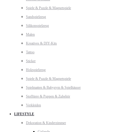
Spiele & Puzzle & Magnetspiele
Sandspielzeug
Silikonspielzeug
Malen
Kreatives & DIY-Kits
Tattoo
Sticker
Holzspielzeug
Spiele & Puzzle & Magnetspiele
Spielmatten & Babygym & Spielhäuser
Stofftiere & Puppen & Zubehör
Verkleiden
LIFESTYLE
Dekoration & Kinderzimmer
Girlande