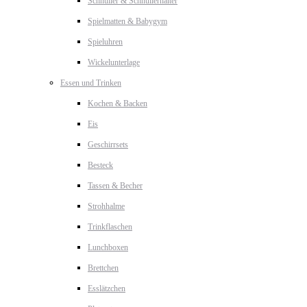
Schnuller & Schnullerhalter
Spielmatten & Babygym
Spieluhren
Wickelunterlage
Essen und Trinken
Kochen & Backen
Eis
Geschirrsets
Besteck
Tassen & Becher
Strohhalme
Trinkflaschen
Lunchboxen
Brettchen
Esslätzchen