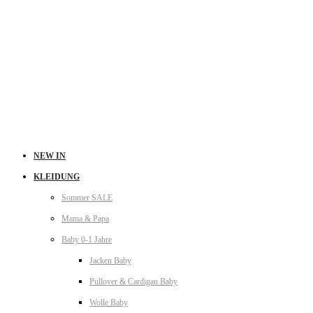
NEW IN
KLEIDUNG
Sommer SALE
Mama & Papa
Baby 0-1 Jahre
Jacken Baby
Pullover & Cardigan Baby
Wolle Baby