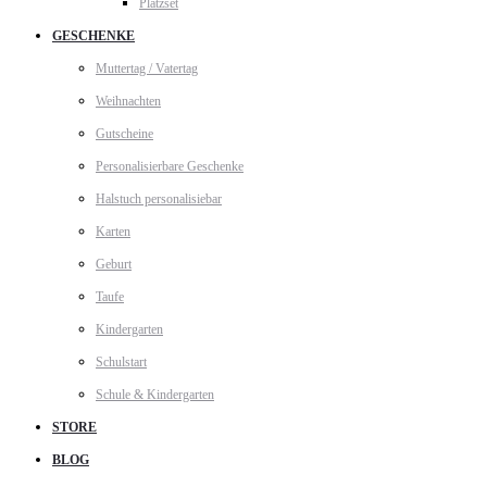
Platzset
GESCHENKE
Muttertag / Vatertag
Weihnachten
Gutscheine
Personalisierbare Geschenke
Halstuch personalisiebar
Karten
Geburt
Taufe
Kindergarten
Schulstart
Schule & Kindergarten
STORE
BLOG