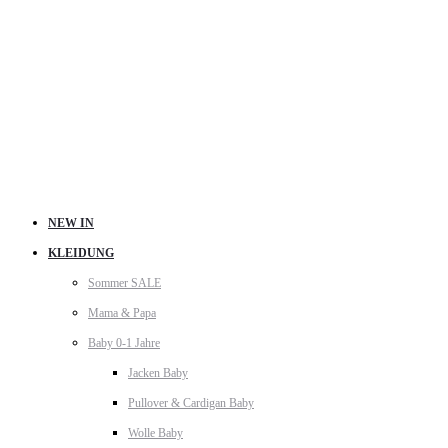
NEW IN
KLEIDUNG
Sommer SALE
Mama & Papa
Baby 0-1 Jahre
Jacken Baby
Pullover & Cardigan Baby
Wolle Baby