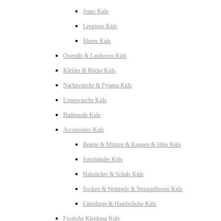
Jeans Kids
Leggings Kids
Shorts Kids
Overalls & Latzhosen Kids
Kleider & Röcke Kids
Nachtwäsche & Pyjama Kids
Unterwäsche Kids
Bademode Kids
Accessoires Kids
Beanie & Mützen & Kappen & Hüte Kids
Stirnbänder Kids
Halstücher & Schals Kids
Socken & Strümpfe & Strumpfhosen Kids
Fäustlinge & Handschuhe Kids
Festliche Kleidung Kids