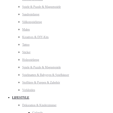
Spiele & Puzzle & Magnetspiele
Sandspielzeug
Silikonspielzeug
Malen
Kreatives & DIY-Kits
Tattoo
Sticker
Holzspielzeug
Spiele & Puzzle & Magnetspiele
Spielmatten & Babygym & Spielhäuser
Stofftiere & Puppen & Zubehör
Verkleiden
LIFESTYLE
Dekoration & Kinderzimmer
Girlande