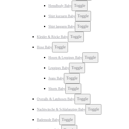
Toggle
Hemdbody Baby
Toggle
Shirt kurzarm Baby
Toggle
Shirt langarm Baby
Toggle
Kleider & Röcke Baby
Toggle
Hose Baby
Toggle
Hosen & Leggings Baby
Toggle
Leggings Baby
Toggle
Jeans Baby
Toggle
Shorts Baby
Toggle
Overalls & Latzhosen Baby
Toggle
Nachtwäsche & Schlafanzüge Baby
Toggle
Bademode Baby