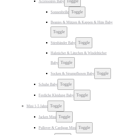
Toggle
Accessoires Baby
Toggle
Sonnenbrille
Beanies & Mützen & Kappen & Hüte Baby
Toggle
Toggle
Stirnbänder Baby
Halstücher & Lätzchen & Windeltücher
Toggle
Baby
Toggle
Socken & Strumpfhosen Baby
Toggle
Schuhe Baby
Toggle
Festliche Kleidung Baby
Toggle
Mini 1-5 Jahre
Toggle
Jacken Mini
Toggle
Pullover & Cardigan Mini