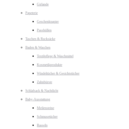
Girlande
Papeterie
Geschenkpapier
Passhüllen
Taschen & Rucksäcke
Baden & Waschen
Textilpflege & Waschmittel
Kosmetikprodukte
Windeltücher & Gesichtstücher
Zahnbürste
Schlafsack & Nachtlicht
Baby-Ausstattung
Meilensteine
Schmusetücher
Rasseln