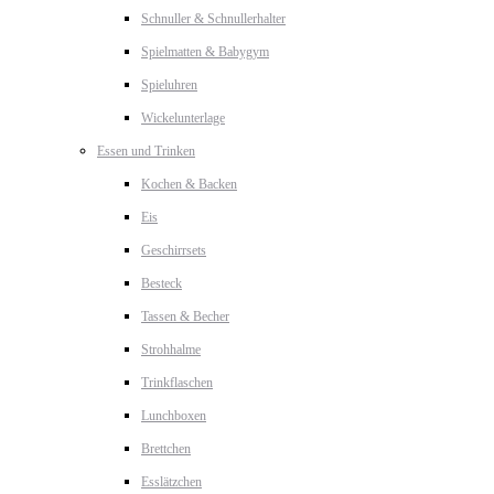
Schnuller & Schnullerhalter
Spielmatten & Babygym
Spieluhren
Wickelunterlage
Essen und Trinken
Kochen & Backen
Eis
Geschirrsets
Besteck
Tassen & Becher
Strohhalme
Trinkflaschen
Lunchboxen
Brettchen
Esslätzchen