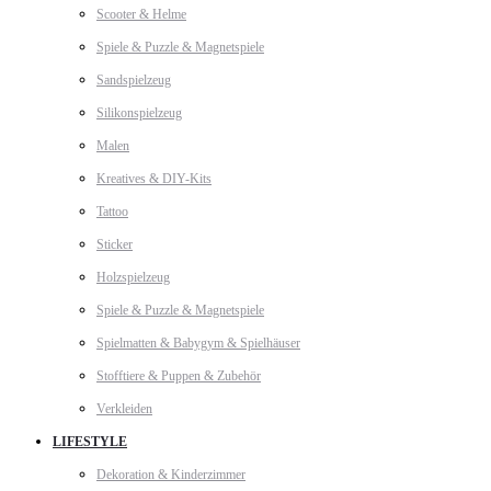
Scooter & Helme
Spiele & Puzzle & Magnetspiele
Sandspielzeug
Silikonspielzeug
Malen
Kreatives & DIY-Kits
Tattoo
Sticker
Holzspielzeug
Spiele & Puzzle & Magnetspiele
Spielmatten & Babygym & Spielhäuser
Stofftiere & Puppen & Zubehör
Verkleiden
LIFESTYLE
Dekoration & Kinderzimmer