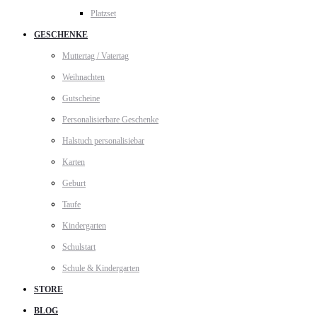
Platzset
GESCHENKE
Muttertag / Vatertag
Weihnachten
Gutscheine
Personalisierbare Geschenke
Halstuch personalisiebar
Karten
Geburt
Taufe
Kindergarten
Schulstart
Schule & Kindergarten
STORE
BLOG