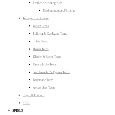
Festliche Kleidung Kids
Erstkommunion /Firmung
Teenager 10-14 Jahre
Jacken Teens
Pullover & Cardigans Teens
Shirts Teens
Hosen Teens
Kleider & Röcke Teens
Unterwäsche Teens
Nachtwäsche & Pyjama Teens
Bademode Teens
Accessoires Teens
Regen & Outdoor
SALE
SPIELE