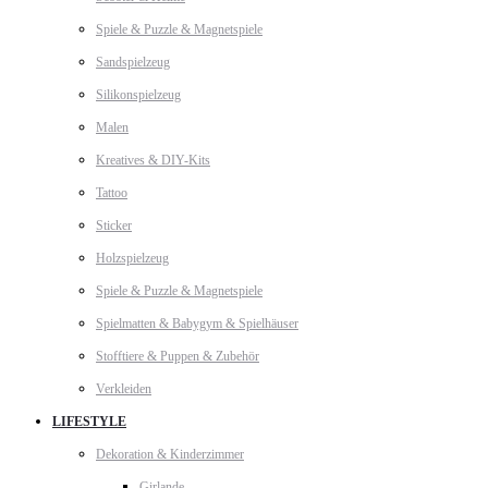
Spiele & Puzzle & Magnetspiele
Sandspielzeug
Silikonspielzeug
Malen
Kreatives & DIY-Kits
Tattoo
Sticker
Holzspielzeug
Spiele & Puzzle & Magnetspiele
Spielmatten & Babygym & Spielhäuser
Stofftiere & Puppen & Zubehör
Verkleiden
LIFESTYLE
Dekoration & Kinderzimmer
Girlande