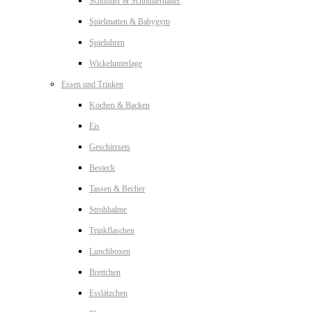
Schnuller & Schnullerhalter
Spielmatten & Babygym
Spieluhren
Wickelunterlage
Essen und Trinken
Kochen & Backen
Eis
Geschirrsets
Besteck
Tassen & Becher
Strohhalme
Trinkflaschen
Lunchboxen
Brettchen
Esslätzchen