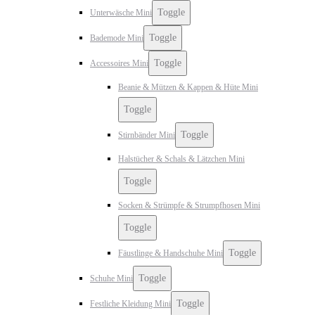
Toggle
Unterwäsche Mini
Toggle
Bademode Mini
Toggle
Accessoires Mini
Beanie & Mützen & Kappen & Hüte Mini
Toggle
Toggle
Stirnbänder Mini
Halstücher & Schals & Lätzchen Mini
Toggle
Socken & Strümpfe & Strumpfhosen Mini
Toggle
Toggle
Fäustlinge & Handschuhe Mini
Toggle
Schuhe Mini
Toggle
Festliche Kleidung Mini