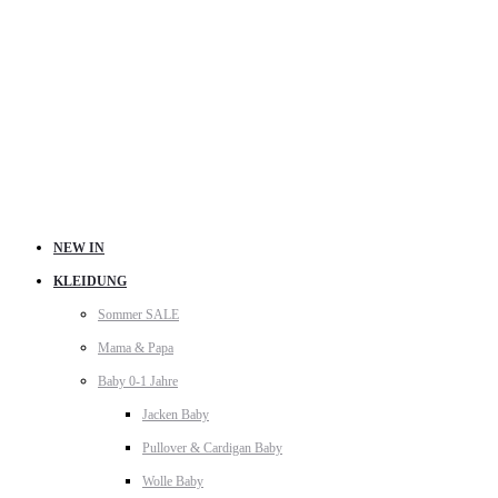
NEW IN
KLEIDUNG
Sommer SALE
Mama & Papa
Baby 0-1 Jahre
Jacken Baby
Pullover & Cardigan Baby
Wolle Baby