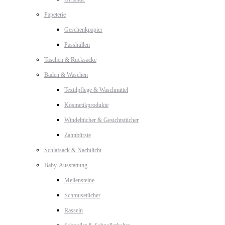
Papeterie
Geschenkpapier
Passhüllen
Taschen & Rucksäcke
Baden & Waschen
Textilpflege & Waschmittel
Kosmetikprodukte
Windeltücher & Gesichtstücher
Zahnbürste
Schlafsack & Nachtlicht
Baby-Ausstattung
Meilensteine
Schmusetücher
Rasseln