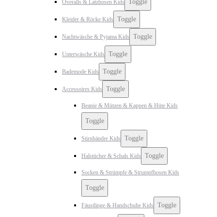
Toggle
Overalls & Latzhosen Kids
Toggle
Kleider & Röcke Kids
Toggle
Nachtwäsche & Pyjama Kids
Toggle
Unterwäsche Kids
Toggle
Bademode Kids
Toggle
Accessoires Kids
Beanie & Mützen & Kappen & Hüte Kids
Toggle
Toggle
Stirnbänder Kids
Toggle
Halstücher & Schals Kids
Socken & Strümpfe & Strumpfhosen Kids
Toggle
Toggle
Fäustlinge & Handschuhe Kids