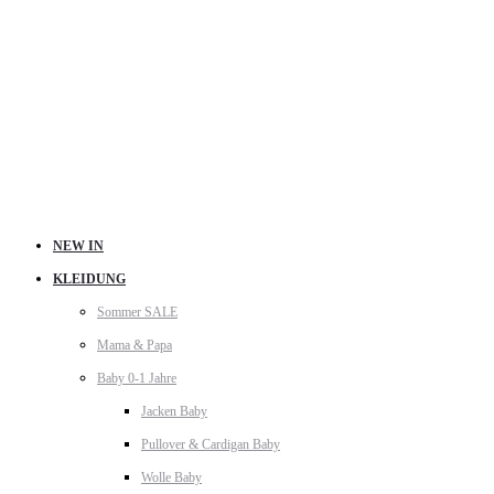
NEW IN
KLEIDUNG
Sommer SALE
Mama & Papa
Baby 0-1 Jahre
Jacken Baby
Pullover & Cardigan Baby
Wolle Baby