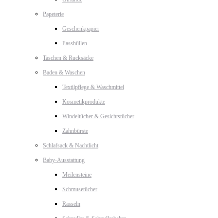
Papeterie
Geschenkpapier
Passhüllen
Taschen & Rucksäcke
Baden & Waschen
Textilpflege & Waschmittel
Kosmetikprodukte
Windeltücher & Gesichtstücher
Zahnbürste
Schlafsack & Nachtlicht
Baby-Ausstattung
Meilensteine
Schmusetücher
Rasseln