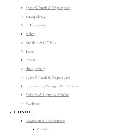
Spiele & Puzzle & Magnetspiele
Sandspielzeug
Silikonspielzeug
Malen
Kreatives & DIY-Kits
Tattoo
Sticker
Holzspielzeug
Spiele & Puzzle & Magnetspiele
Spielmatten & Babygym & Spielhäuser
Stofftiere & Puppen & Zubehör
Verkleiden
LIFESTYLE
Dekoration & Kinderzimmer
Girlande