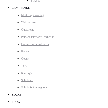
Platzset
GESCHENKE
Muttertag / Vatertag
Weihnachten
Gutscheine
Personalisierbare Geschenke
Halstuch personalisiebar
Karten
Geburt
Taufe
Kindergarten
Schulstart
Schule & Kindergarten
STORE
BLOG