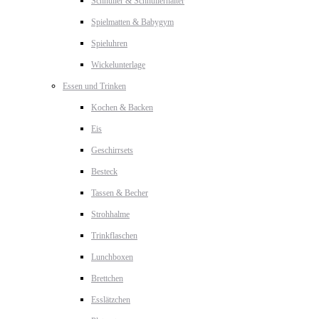
Schnuller & Schnullerhalter
Spielmatten & Babygym
Spieluhren
Wickelunterlage
Essen und Trinken
Kochen & Backen
Eis
Geschirrsets
Besteck
Tassen & Becher
Strohhalme
Trinkflaschen
Lunchboxen
Brettchen
Esslätzchen