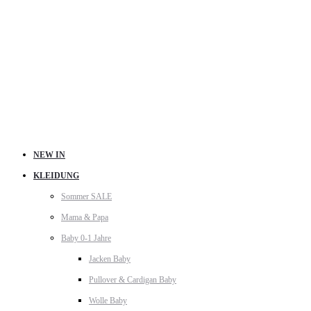
NEW IN
KLEIDUNG
Sommer SALE
Mama & Papa
Baby 0-1 Jahre
Jacken Baby
Pullover & Cardigan Baby
Wolle Baby