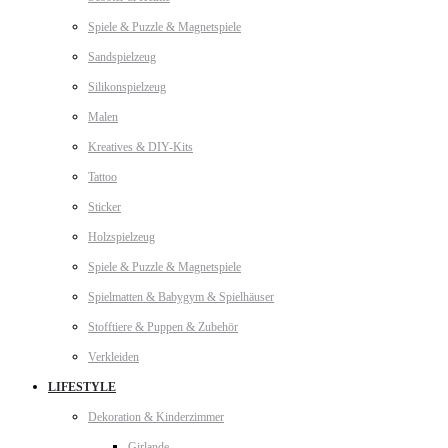
Spiele & Puzzle & Magnetspiele
Sandspielzeug
Silikonspielzeug
Malen
Kreatives & DIY-Kits
Tattoo
Sticker
Holzspielzeug
Spiele & Puzzle & Magnetspiele
Spielmatten & Babygym & Spielhäuser
Stofftiere & Puppen & Zubehör
Verkleiden
LIFESTYLE
Dekoration & Kinderzimmer
Girlande