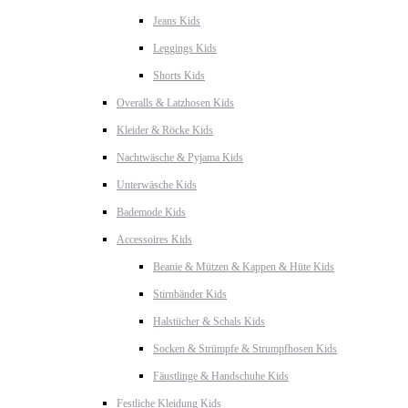
Jeans Kids
Leggings Kids
Shorts Kids
Overalls & Latzhosen Kids
Kleider & Röcke Kids
Nachtwäsche & Pyjama Kids
Unterwäsche Kids
Bademode Kids
Accessoires Kids
Beanie & Mützen & Kappen & Hüte Kids
Stirnbänder Kids
Halstücher & Schals Kids
Socken & Strümpfe & Strumpfhosen Kids
Fäustlinge & Handschuhe Kids
Festliche Kleidung Kids