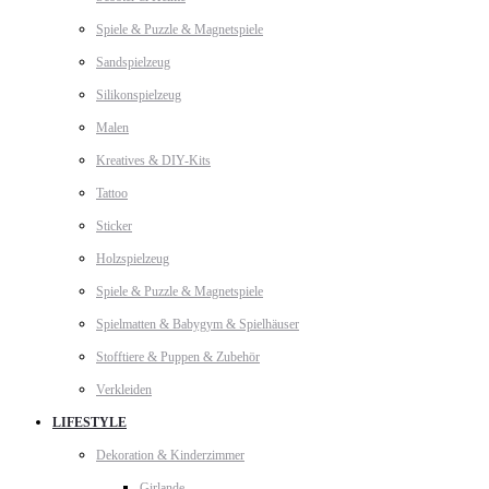
Spiele & Puzzle & Magnetspiele
Sandspielzeug
Silikonspielzeug
Malen
Kreatives & DIY-Kits
Tattoo
Sticker
Holzspielzeug
Spiele & Puzzle & Magnetspiele
Spielmatten & Babygym & Spielhäuser
Stofftiere & Puppen & Zubehör
Verkleiden
LIFESTYLE
Dekoration & Kinderzimmer
Girlande