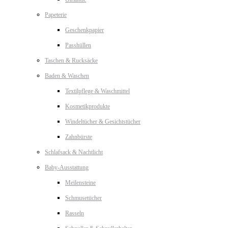
Papeterie
Geschenkpapier
Passhüllen
Taschen & Rucksäcke
Baden & Waschen
Textilpflege & Waschmittel
Kosmetikprodukte
Windeltücher & Gesichtstücher
Zahnbürste
Schlafsack & Nachtlicht
Baby-Ausstattung
Meilensteine
Schmusetücher
Rasseln