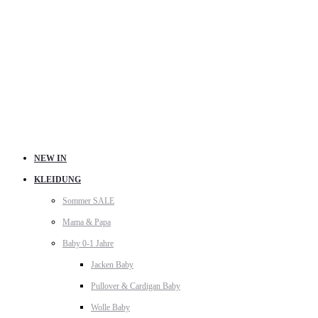
NEW IN
KLEIDUNG
Sommer SALE
Mama & Papa
Baby 0-1 Jahre
Jacken Baby
Pullover & Cardigan Baby
Wolle Baby