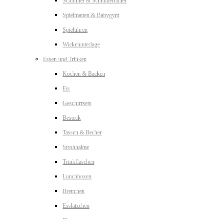
Schnuller & Schnullerhalter
Spielmatten & Babygym
Spieluhren
Wickelunterlage
Essen und Trinken
Kochen & Backen
Eis
Geschirrsets
Besteck
Tassen & Becher
Strohhalme
Trinkflaschen
Lunchboxen
Brettchen
Esslätzchen