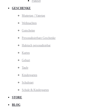
Platzset
GESCHENKE
Muttertag / Vatertag
Weihnachten
Gutscheine
Personalisierbare Geschenke
Halstuch personalisiebar
Karten
Geburt
Taufe
Kindergarten
Schulstart
Schule & Kindergarten
STORE
BLOG