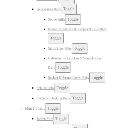
Toggle
Accessoires Baby
Toggle
Sonnenbrille
Beanies & Mützen & Kappen & Hüte Baby
Toggle
Toggle
Stirnbänder Baby
Halstücher & Lätzchen & Windeltücher
Toggle
Baby
Toggle
Socken & Strumpfhosen Baby
Toggle
Schuhe Baby
Toggle
Festliche Kleidung Baby
Toggle
Mini 1-5 Jahre
Toggle
Jacken Mini