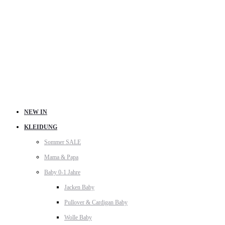
NEW IN
KLEIDUNG
Sommer SALE
Mama & Papa
Baby 0-1 Jahre
Jacken Baby
Pullover & Cardigan Baby
Wolle Baby