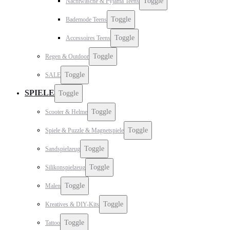
Toggle
Nachtwäsche & Pyjama Teens
Toggle
Bademode Teens
Toggle
Accessoires Teens
Toggle
Regen & Outdoor
Toggle
SALE
SPIELE
Toggle
Toggle
Scooter & Helme
Toggle
Spiele & Puzzle & Magnetspiele
Toggle
Sandspielzeug
Toggle
Silikonspielzeug
Toggle
Malen
Toggle
Kreatives & DIY-Kits
Toggle
Tattoo