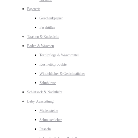
Papeterie
Geschenkpapier
Passhüllen
Taschen & Rucksäcke
Baden & Waschen
Textilpflege & Waschmittel
Kosmetikprodukte
Windeltücher & Gesichtstücher
Zahnbürste
Schlafsack & Nachtlicht
Baby-Ausstattung
Meilensteine
Schmusetücher
Rasseln