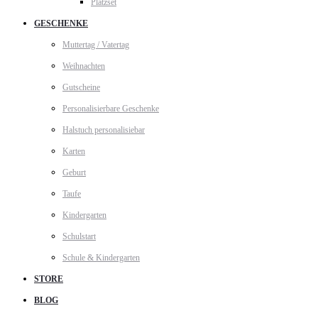
Platzset
GESCHENKE
Muttertag / Vatertag
Weihnachten
Gutscheine
Personalisierbare Geschenke
Halstuch personalisiebar
Karten
Geburt
Taufe
Kindergarten
Schulstart
Schule & Kindergarten
STORE
BLOG