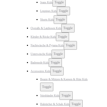
Toggle
Jeans Kids
Toggle
Leggings Kids
Toggle
Shorts Kids
Toggle
Overalls & Latzhosen Kids
Toggle
Kleider & Röcke Kids
Toggle
Nachtwäsche & Pyjama Kids
Toggle
Unterwäsche Kids
Toggle
Bademode Kids
Toggle
Accessoires Kids
Beanie & Mützen & Kappen & Hüte Kids
Toggle
Toggle
Stirnbänder Kids
Toggle
Halstücher & Schals Kids