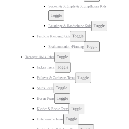
Socken & Strümpfe & Strumpfhosen Kids
Toggle
Toggle
Fäustlinge & Handschuhe Kids
Toggle
Festliche Kleidung Kids
Toggle
Erstkommunion /Firmung
Toggle
Teenager 10-14 Jahre
Toggle
Jacken Teens
Toggle
Pullover & Cardigans Teens
Toggle
Shirts Teens
Toggle
Hosen Teens
Toggle
Kleider & Röcke Teens
Toggle
Unterwäsche Teens