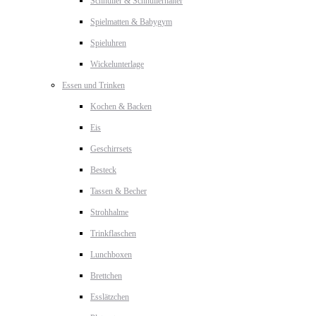
Schnuller & Schnullerhalter
Spielmatten & Babygym
Spieluhren
Wickelunterlage
Essen und Trinken
Kochen & Backen
Eis
Geschirrsets
Besteck
Tassen & Becher
Strohhalme
Trinkflaschen
Lunchboxen
Brettchen
Esslätzchen