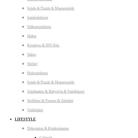
Spiele & Puzzle & Magnetspiele
Sandspielzeug
Silikonspielzeug
Malen
Kreatives & DIY-Kits
Tattoo
Sticker
Holzspielzeug
Spiele & Puzzle & Magnetspiele
Spielmatten & Babygym & Spielhäuser
Stofftiere & Puppen & Zubehör
Verkleiden
LIFESTYLE
Dekoration & Kinderzimmer
Girlande