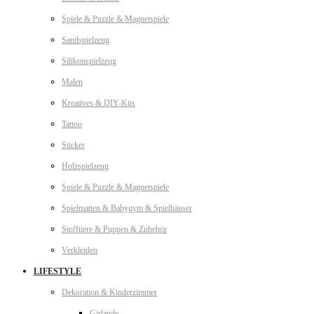
Spiele & Puzzle & Magnetspiele
Sandspielzeug
Silikonspielzeug
Malen
Kreatives & DIY-Kits
Tattoo
Sticker
Holzspielzeug
Spiele & Puzzle & Magnetspiele
Spielmatten & Babygym & Spielhäuser
Stofftiere & Puppen & Zubehör
Verkleiden
LIFESTYLE
Dekoration & Kinderzimmer
Girlande