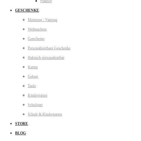
Platzset
GESCHENKE
Muttertag / Vatertag
Weihnachten
Gutscheine
Personalisierbare Geschenke
Halstuch personalisiebar
Karten
Geburt
Taufe
Kindergarten
Schulstart
Schule & Kindergarten
STORE
BLOG