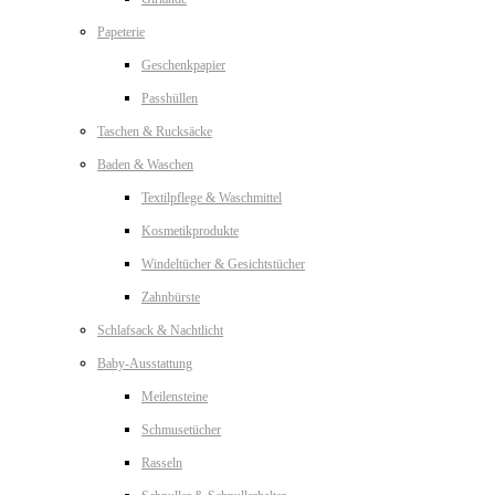
Papeterie
Geschenkpapier
Passhüllen
Taschen & Rucksäcke
Baden & Waschen
Textilpflege & Waschmittel
Kosmetikprodukte
Windeltücher & Gesichtstücher
Zahnbürste
Schlafsack & Nachtlicht
Baby-Ausstattung
Meilensteine
Schmusetücher
Rasseln