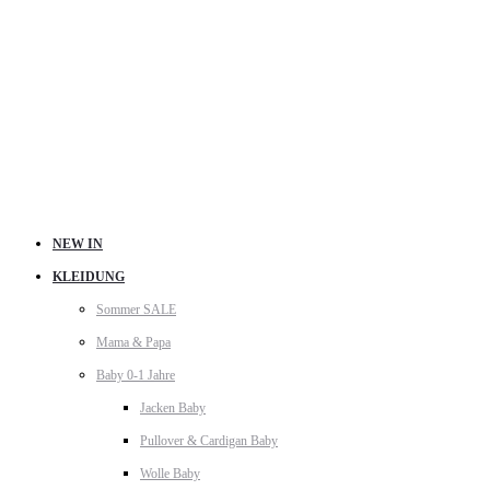
NEW IN
KLEIDUNG
Sommer SALE
Mama & Papa
Baby 0-1 Jahre
Jacken Baby
Pullover & Cardigan Baby
Wolle Baby