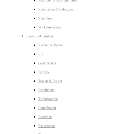
Schnuller & Schnullerhalter
Spielmatten & Babygym
Spieluhren
Wickelunterlage
Essen und Trinken
Kochen & Backen
Eis
Geschirrsets
Besteck
Tassen & Becher
Strohhalme
Trinkflaschen
Lunchboxen
Brettchen
Esslätzchen