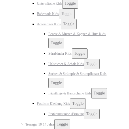
Toggle
Unterwäsche Kids
Toggle
Bademode Kids
Toggle
Accessoires Kids
Beanie & Mützen & Kappen & Hüte Kids
Toggle
Toggle
Stirnbänder Kids
Toggle
Halstücher & Schals Kids
Socken & Strümpfe & Strumpfhosen Kids
Toggle
Toggle
Fäustlinge & Handschuhe Kids
Toggle
Festliche Kleidung Kids
Toggle
Erstkommunion /Firmung
Toggle
Teenager 10-14 Jahre