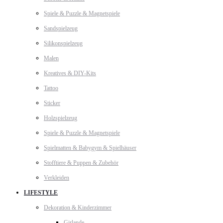
Spiele & Puzzle & Magnetspiele
Sandspielzeug
Silikonspielzeug
Malen
Kreatives & DIY-Kits
Tattoo
Sticker
Holzspielzeug
Spiele & Puzzle & Magnetspiele
Spielmatten & Babygym & Spielhäuser
Stofftiere & Puppen & Zubehör
Verkleiden
LIFESTYLE
Dekoration & Kinderzimmer
Girlande