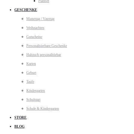
Platzset
GESCHENKE
Muttertag / Vatertag
Weihnachten
Gutscheine
Personalisierbare Geschenke
Halstuch personalisiebar
Karten
Geburt
Taufe
Kindergarten
Schulstart
Schule & Kindergarten
STORE
BLOG