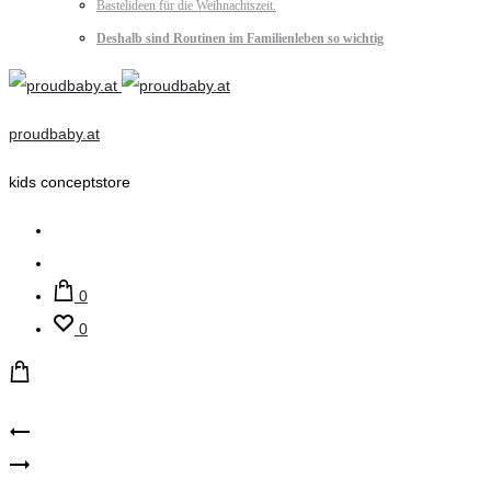
Bastelideen für die Weihnachtszeit.
Deshalb sind Routinen im Familienleben so wichtig
proudbaby.at
kids conceptstore
Suche
Account
0
0
Product
Lässig
24bottles
–