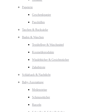
Papeterie
Geschenkpapier
Passhüllen
Taschen & Rucksäcke
Baden & Waschen
Textilpflege & Waschmittel
Kosmetikprodukte
Windeltücher & Gesichtstücher
Zahnbürste
Schlafsack & Nachtlicht
Baby-Ausstattung
Meilensteine
Schmusetücher
Rasseln