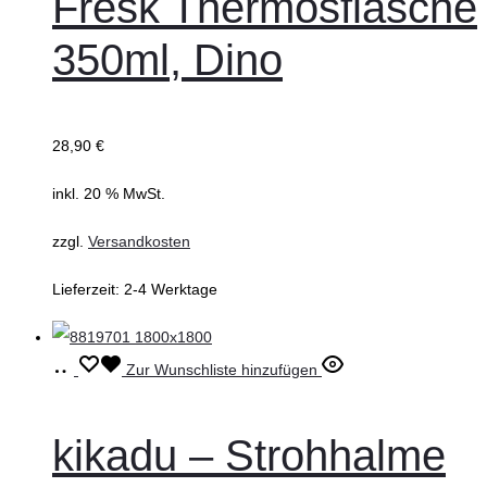
Fresk Thermosflasche
350ml, Dino
28,90
€
inkl. 20 % MwSt.
zzgl.
Versandkosten
Lieferzeit:
2-4 Werktage
In
Zur Wunschliste hinzufügen
den
Warenkorb
kikadu – Strohhalme