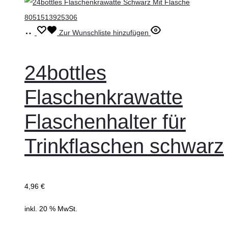
In
Zur Wunschliste hinzufügen
den
Warenkorb
24bottles
Flaschenkrawatte
Flaschenhalter für
Trinkflaschen schwarz
4,96
€
inkl. 20 % MwSt.