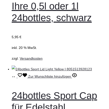
Ihre 0,5l oder 1l
24bottles, schwarz
5,95
€
inkl. 20 % MwSt.
zzgl.
Versandkosten
In
Zur Wunschliste hinzufügen
den
Warenkorb
24bottles Sport Cap
für Edelstahl