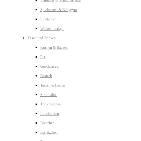
Schnuller & Schnullerhalter
Spielmatten & Babygym
Spieluhren
Wickelunterlage
Essen und Trinken
Kochen & Backen
Eis
Geschirrsets
Besteck
Tassen & Becher
Strohhalme
Trinkflaschen
Lunchboxen
Brettchen
Esslätzchen