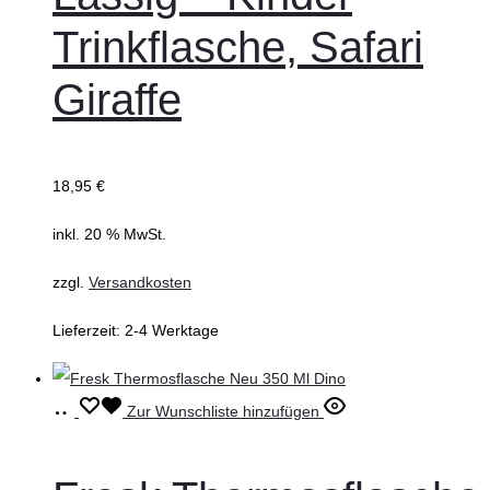
Trinkflasche, Safari
Giraffe
18,95
€
inkl. 20 % MwSt.
zzgl.
Versandkosten
Lieferzeit:
2-4 Werktage
In
Zur Wunschliste hinzufügen
den
Warenkorb