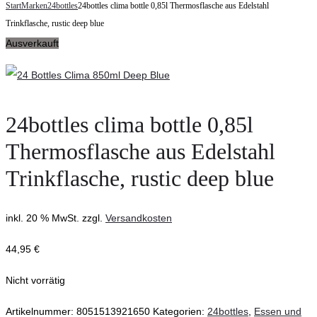
navigation
Start
Marken
24bottles
24bottles clima bottle 0,85l Thermosflasche aus Edelstahl
Travel
Thermobehälter
Trinkflasche, rustic deep blue
Tumbler
480
Ausverkauft
Coffee
ml,
to
Food
go
Jar
aus
Adventure
24bottles clima bottle 0,85l
Edelstahl
Libelle
Thermosflasche aus Edelstahl
600ml
Trinkflasche, rustic deep blue
inkl. 20 % MwSt.
zzgl.
Versandkosten
44,95
€
Nicht vorrätig
Artikelnummer:
8051513921650
Kategorien:
24bottles
,
Essen und