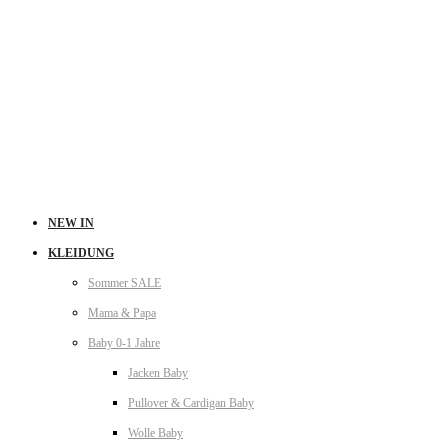
NEW IN
KLEIDUNG
Sommer SALE
Mama & Papa
Baby 0-1 Jahre
Jacken Baby
Pullover & Cardigan Baby
Wolle Baby