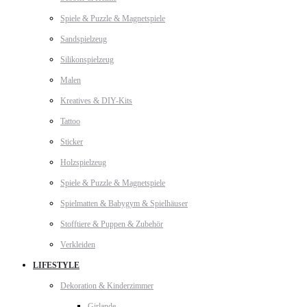
Spiele & Puzzle & Magnetspiele
Sandspielzeug
Silikonspielzeug
Malen
Kreatives & DIY-Kits
Tattoo
Sticker
Holzspielzeug
Spiele & Puzzle & Magnetspiele
Spielmatten & Babygym & Spielhäuser
Stofftiere & Puppen & Zubehör
Verkleiden
LIFESTYLE
Dekoration & Kinderzimmer
Girlande