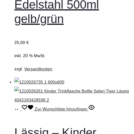
Edelstahl 500ml
gelb/grün
25,00
€
inkl. 20 % MwSt.
zzgl.
Versandkosten
In
Zur Wunschliste hinzufügen
den
Warenkorb
Lässig – Kinder