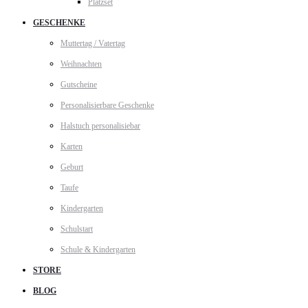
Platzset
GESCHENKE
Muttertag / Vatertag
Weihnachten
Gutscheine
Personalisierbare Geschenke
Halstuch personalisiebar
Karten
Geburt
Taufe
Kindergarten
Schulstart
Schule & Kindergarten
STORE
BLOG