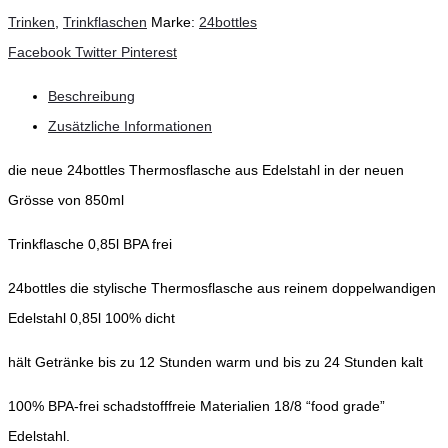
Trinken
,
Trinkflaschen
Marke:
24bottles
Teilen
Facebook
Twitter
Pinterest
Beschreibung
Zusätzliche Informationen
die neue 24bottles Thermosflasche aus Edelstahl in der neuen
Grösse von 850ml
Trinkflasche 0,85l BPA frei
24bottles die stylische Thermosflasche aus reinem doppelwandigen
Edelstahl 0,85l 100% dicht
hält Getränke bis zu 12 Stunden warm und bis zu 24 Stunden kalt
100% BPA-frei schadstofffreie Materialien 18/8 “food grade”
Edelstahl.