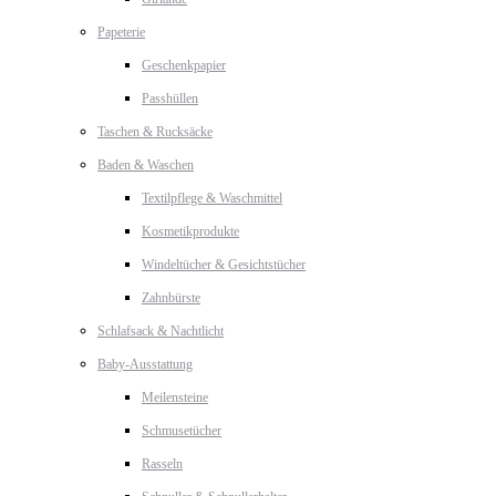
Papeterie
Geschenkpapier
Passhüllen
Taschen & Rucksäcke
Baden & Waschen
Textilpflege & Waschmittel
Kosmetikprodukte
Windeltücher & Gesichtstücher
Zahnbürste
Schlafsack & Nachtlicht
Baby-Ausstattung
Meilensteine
Schmusetücher
Rasseln