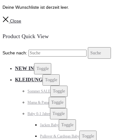
Deine Wunschliste ist derzeit leer.
Close
Product Quick View
Suche nach:
Suche
NEW IN
Toggle
KLEIDUNG
Toggle
Toggle
Sommer SALE
Toggle
Mama & Papa
Toggle
Baby 0-1 Jahre
Toggle
Jacken Baby
Toggle
Pullover & Cardigan Baby