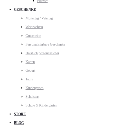
Platzset
GESCHENKE
Muttertag / Vatertag
Weihnachten
Gutscheine
Personalisierbare Geschenke
Halstuch personalisiebar
Karten
Geburt
Taufe
Kindergarten
Schulstart
Schule & Kindergarten
STORE
BLOG