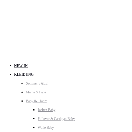
NEW IN
KLEIDUNG
Sommer SALE
Mama & Papa
Baby 0-1 Jahre
Jacken Baby
Pullover & Cardigan Baby
Wolle Baby