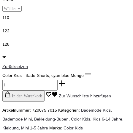
110
122
128
Zurücksetzen
Color Kids - Bade-Shorts, cyan blue Menge
Zur Wunschliste hinzufügen
In den Warenkorb
Artikelnummer:
720075 7015
Kategorien:
Bademode Kids
,
Bademode Mini
,
Bekleidung-Buben
,
Color Kids
,
Kids 6-14 Jahre
,
Kleidung
,
Mini 1-5 Jahre
Marke:
Color Kids