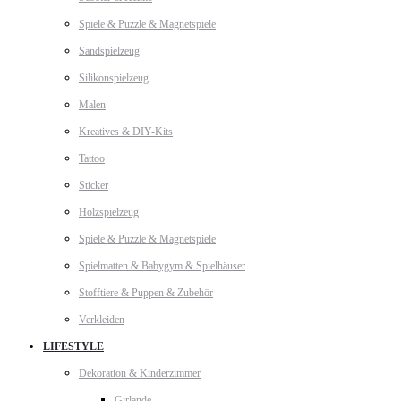
Spiele & Puzzle & Magnetspiele
Sandspielzeug
Silikonspielzeug
Malen
Kreatives & DIY-Kits
Tattoo
Sticker
Holzspielzeug
Spiele & Puzzle & Magnetspiele
Spielmatten & Babygym & Spielhäuser
Stofftiere & Puppen & Zubehör
Verkleiden
LIFESTYLE
Dekoration & Kinderzimmer
Girlande