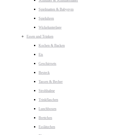
Schnuller & Schnullerhalter
Spielmatten & Babygym
Spieluhren
Wickelunterlage
Essen und Trinken
Kochen & Backen
Eis
Geschirrsets
Besteck
Tassen & Becher
Strohhalme
Trinkflaschen
Lunchboxen
Brettchen
Esslätzchen