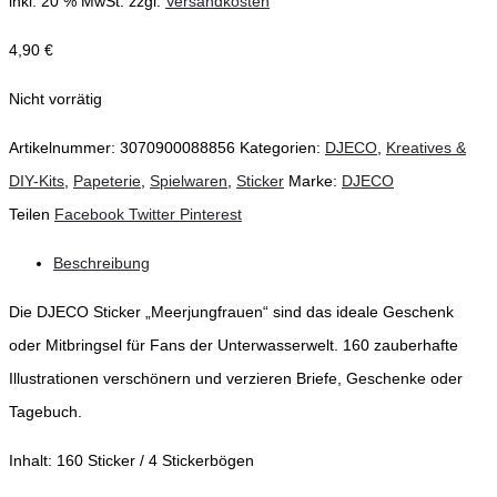
inkl. 20 % MwSt.
zzgl.
Versandkosten
4,90
€
Nicht vorrätig
Artikelnummer:
3070900088856
Kategorien:
DJECO
,
Kreatives &
DIY-Kits
,
Papeterie
,
Spielwaren
,
Sticker
Marke:
DJECO
Teilen
Facebook
Twitter
Pinterest
Beschreibung
Die DJECO Sticker „Meerjungfrauen“ sind das ideale Geschenk
oder Mitbringsel für Fans der Unterwasserwelt. 160 zauberhafte
Illustrationen verschönern und verzieren Briefe, Geschenke oder
Tagebuch.
Inhalt: 160 Sticker / 4 Stickerbögen