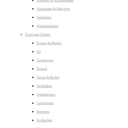
Schnuller & Schnullerhalter
Spielmatten & Babygym
Spieluhren
Wickelunterlage
Essen und Trinken
Kochen & Backen
Eis
Geschirrsets
Besteck
Tassen & Becher
Strohhalme
Trinkflaschen
Lunchboxen
Brettchen
Esslätzchen