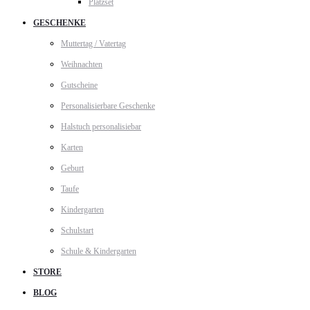
Platzset
GESCHENKE
Muttertag / Vatertag
Weihnachten
Gutscheine
Personalisierbare Geschenke
Halstuch personalisiebar
Karten
Geburt
Taufe
Kindergarten
Schulstart
Schule & Kindergarten
STORE
BLOG