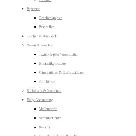
Papeterie
Geschenkpapier
Passhüllen
Taschen & Rucksäcke
Baden & Waschen
Textilpflege & Waschmittel
Kosmetikprodukte
Windeltücher & Gesichtstücher
Zahnbürste
Schlafsack & Nachtlicht
Baby-Ausstattung
Meilensteine
Schmusetücher
Rasseln