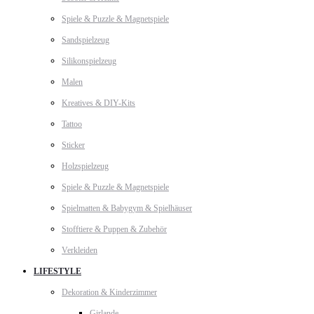
Spiele & Puzzle & Magnetspiele
Sandspielzeug
Silikonspielzeug
Malen
Kreatives & DIY-Kits
Tattoo
Sticker
Holzspielzeug
Spiele & Puzzle & Magnetspiele
Spielmatten & Babygym & Spielhäuser
Stofftiere & Puppen & Zubehör
Verkleiden
LIFESTYLE
Dekoration & Kinderzimmer
Girlande