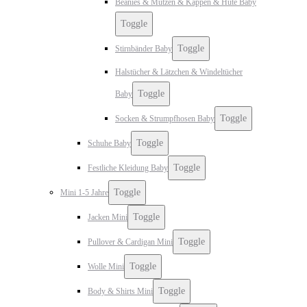
Beanies & Mützen & Kappen & Hüte Baby
Toggle
Toggle
Stirnbänder Baby
Halstücher & Lätzchen & Windeltücher
Toggle
Baby
Toggle
Socken & Strumpfhosen Baby
Toggle
Schuhe Baby
Toggle
Festliche Kleidung Baby
Toggle
Mini 1-5 Jahre
Toggle
Jacken Mini
Toggle
Pullover & Cardigan Mini
Toggle
Wolle Mini
Toggle
Body & Shirts Mini