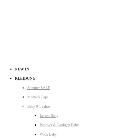
NEW IN
KLEIDUNG
Sommer SALE
Mama & Papa
Baby 0-1 Jahre
Jacken Baby
Pullover & Cardigan Baby
Wolle Baby