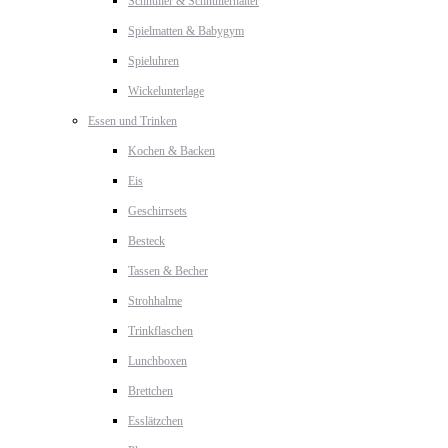
Schnuller & Schnullerhalter
Spielmatten & Babygym
Spieluhren
Wickelunterlage
Essen und Trinken
Kochen & Backen
Eis
Geschirrsets
Besteck
Tassen & Becher
Strohhalme
Trinkflaschen
Lunchboxen
Brettchen
Esslätzchen