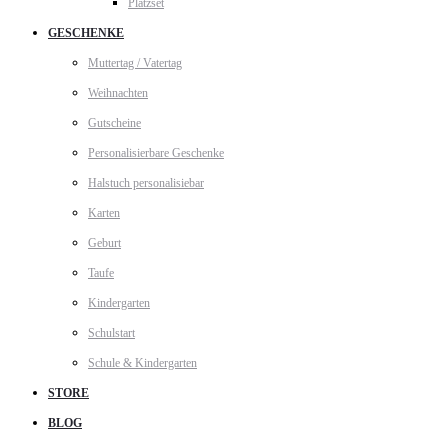
Platzset
GESCHENKE
Muttertag / Vatertag
Weihnachten
Gutscheine
Personalisierbare Geschenke
Halstuch personalisiebar
Karten
Geburt
Taufe
Kindergarten
Schulstart
Schule & Kindergarten
STORE
BLOG