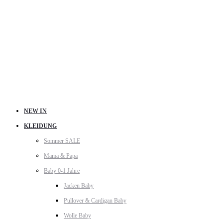
NEW IN
KLEIDUNG
Sommer SALE
Mama & Papa
Baby 0-1 Jahre
Jacken Baby
Pullover & Cardigan Baby
Wolle Baby