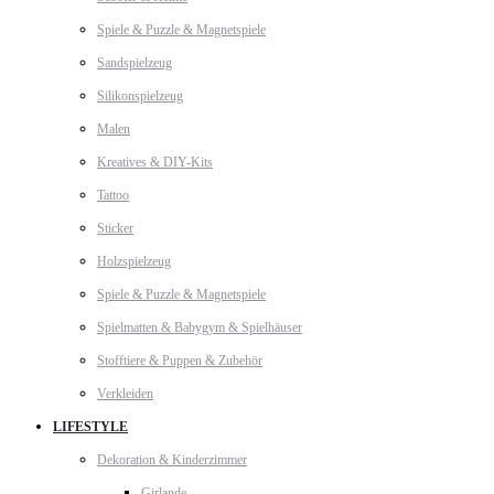
Spiele & Puzzle & Magnetspiele
Sandspielzeug
Silikonspielzeug
Malen
Kreatives & DIY-Kits
Tattoo
Sticker
Holzspielzeug
Spiele & Puzzle & Magnetspiele
Spielmatten & Babygym & Spielhäuser
Stofftiere & Puppen & Zubehör
Verkleiden
LIFESTYLE
Dekoration & Kinderzimmer
Girlande