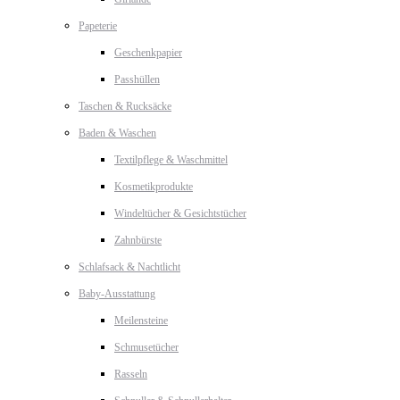
Papeterie
Geschenkpapier
Passhüllen
Taschen & Rucksäcke
Baden & Waschen
Textilpflege & Waschmittel
Kosmetikprodukte
Windeltücher & Gesichtstücher
Zahnbürste
Schlafsack & Nachtlicht
Baby-Ausstattung
Meilensteine
Schmusetücher
Rasseln