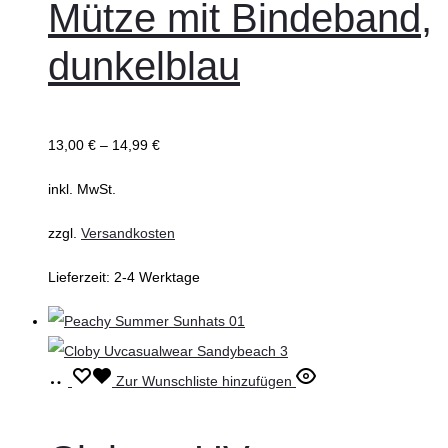
Mütze mit Bindeband,
Varianten
auf.
dunkelblau
Die
Optionen
können
13,00
€
–
14,99
€
auf
inkl. MwSt.
der
Produktseite
zzgl.
Versandkosten
gewählt
Lieferzeit:
2-4 Werktage
werden
Ausführung
Dieses
Zur Wunschliste hinzufügen
wählen
Produkt
weist