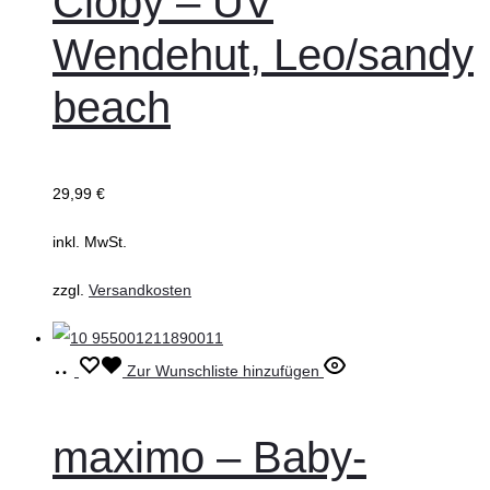
Cloby – UV
mehrere
Wendehut, Leo/sandy
Varianten
auf.
beach
Die
Optionen
können
29,99
€
auf
inkl. MwSt.
der
Produktseite
zzgl.
Versandkosten
gewählt
werden
Ausführung
Dieses
Zur Wunschliste hinzufügen
wählen
Produkt
weist
maximo – Baby-
mehrere