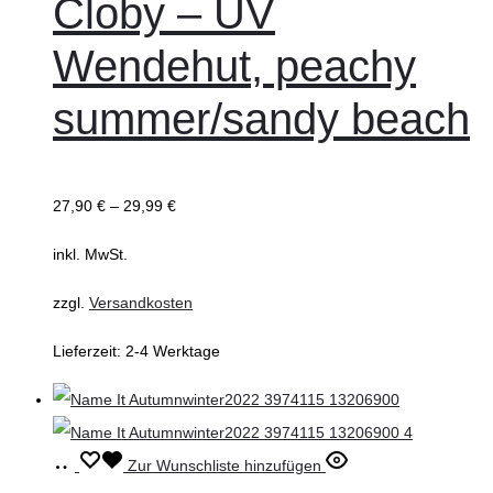
Cloby – UV
mehrere
Wendehut, peachy
Varianten
auf.
summer/sandy beach
Die
Optionen
können
27,90
€
–
29,99
€
auf
inkl. MwSt.
der
Produktseite
zzgl.
Versandkosten
gewählt
Lieferzeit:
2-4 Werktage
werden
Ausführung
Dieses
Zur Wunschliste hinzufügen