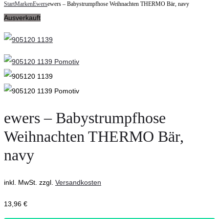
navigation
Start
Marken
Ewers
ewers – Babystrumpfhose Weihnachten THERMO Bär, navy
–
Babystrumpfhose
Ausverkauft
Strumpfhose
Weihnachten,
Ringel
rot
mit
Glitter
grau
meliert
ewers – Babystrumpfhose
Weihnachten THERMO Bär,
navy
inkl. MwSt.
zzgl.
Versandkosten
13,96
€