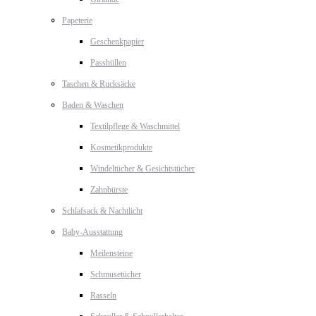
Papeterie
Geschenkpapier
Passhüllen
Taschen & Rucksäcke
Baden & Waschen
Textilpflege & Waschmittel
Kosmetikprodukte
Windeltücher & Gesichtstücher
Zahnbürste
Schlafsack & Nachtlicht
Baby-Ausstattung
Meilensteine
Schmusetücher
Rasseln