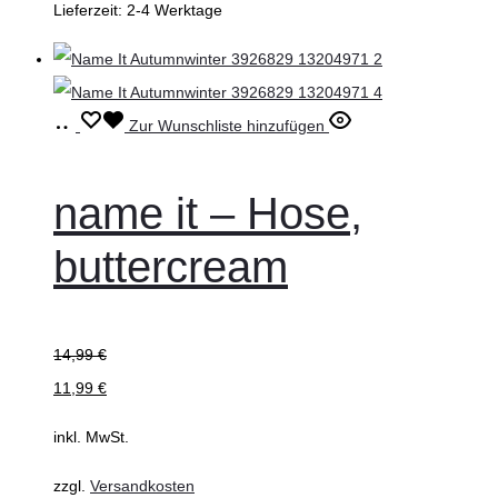
Lieferzeit:
2-4 Werktage
werden
Ausführung
Dieses
Zur Wunschliste hinzufügen
wählen
Produkt
weist
name it – Hose,
mehrere
buttercream
Varianten
auf.
Die
14,99
€
Optionen
11,99
€
können
auf
inkl. MwSt.
der
zzgl.
Versandkosten
Produktseite