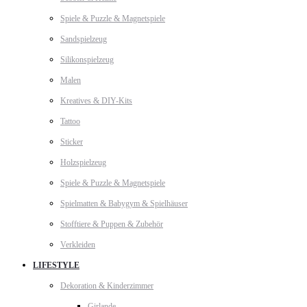
Spiele & Puzzle & Magnetspiele
Sandspielzeug
Silikonspielzeug
Malen
Kreatives & DIY-Kits
Tattoo
Sticker
Holzspielzeug
Spiele & Puzzle & Magnetspiele
Spielmatten & Babygym & Spielhäuser
Stofftiere & Puppen & Zubehör
Verkleiden
LIFESTYLE
Dekoration & Kinderzimmer
Girlande