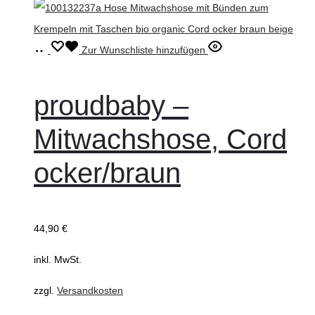
Ausführung
Dieses
Zur Wunschliste hinzufügen
wählen
Produkt
weist
proudbaby –
mehrere
Mitwachshose, Cord
Varianten
auf.
ocker/braun
Die
Optionen
können
44,90
€
auf
inkl. MwSt.
der
Produktseite
zzgl.
Versandkosten
gewählt