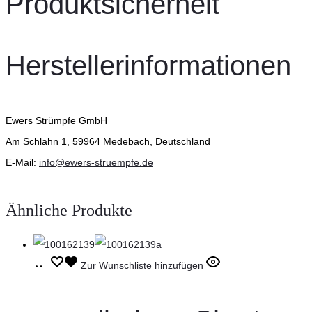
Produktsicherheit
Herstellerinformationen
Ewers Strümpfe GmbH
Am Schlahn 1, 59964 Medebach, Deutschland
E-Mail:
info@ewers-struempfe.de
Ähnliche Produkte
Ausführung
Dieses
Zur Wunschliste hinzufügen
wählen
Produkt
weist