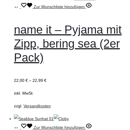
Ausführung
Dieses
Zur Wunschliste hinzufügen
wählen
Produkt
weist
name it – Pyjama mit
mehrere
Zipp, bering sea (2er
Varianten
auf.
Pack)
Die
Optionen
können
22,00
€
–
22,99
€
auf
inkl. MwSt.
der
Produktseite
zzgl.
Versandkosten
gewählt
werden
Ausführung
Dieses
Zur Wunschliste hinzufügen