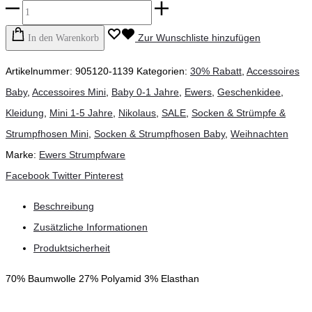
ewers
-
Zur Wunschliste hinzufügen
In den Warenkorb
Babystrumpfhose
Artikelnummer:
905120-1139
Kategorien:
30% Rabatt
,
Accessoires
Weihnachten
Baby
,
Accessoires Mini
,
Baby 0-1 Jahre
,
Ewers
,
Geschenkidee
,
THERMO
Kleidung
,
Mini 1-5 Jahre
,
Nikolaus
,
SALE
,
Socken & Strümpfe &
Bär,
Strumpfhosen Mini
,
Socken & Strumpfhosen Baby
,
Weihnachten
navy
Marke:
Ewers Strumpfware
Menge
Teilen
Facebook
Twitter
Pinterest
Beschreibung
Zusätzliche Informationen
Produktsicherheit
70% Baumwolle 27% Polyamid 3% Elasthan