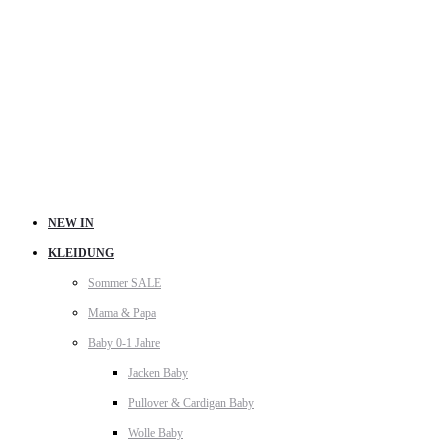
NEW IN
KLEIDUNG
Sommer SALE
Mama & Papa
Baby 0-1 Jahre
Jacken Baby
Pullover & Cardigan Baby
Wolle Baby