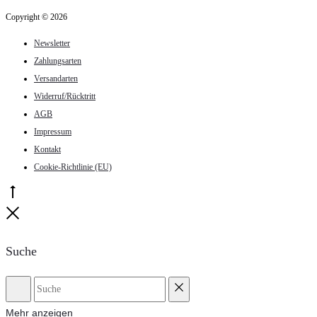
Produktseite
Copyright © 2026
gewählt
Newsletter
werden
Zahlungsarten
Versandarten
Widerruf/Rücktritt
AGB
Impressum
Kontakt
Cookie-Richtlinie (EU)
Go
to
Close
top
Suche
Suche
Reset
Mehr anzeigen