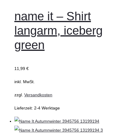
wählen
Produkt
weist
name it – Shirt
mehrere
langarm, iceberg
Varianten
auf.
green
Die
Optionen
können
11,99
€
auf
inkl. MwSt.
der
Produktseite
zzgl.
Versandkosten
gewählt
Lieferzeit:
2-4 Werktage
werden