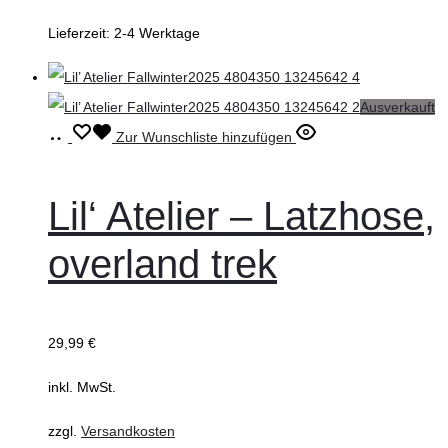
gewählt
Lieferzeit:
2-4 Werktage
werden
Ausverkauft
Ausführung
Dieses
Zur Wunschliste hinzufügen
wählen
Produkt
weist
Lil‘ Atelier – Latzhose,
mehrere
overland trek
Varianten
auf.
Die
29,99
€
Optionen
können
inkl. MwSt.
auf
zzgl.
Versandkosten
der