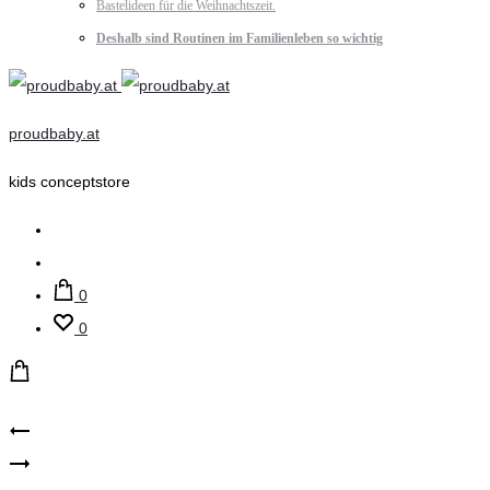
Bastelideen für die Weihnachtszeit.
Deshalb sind Routinen im Familienleben so wichtig
proudbaby.at
kids conceptstore
Suche
Account
0
0
Product
ewers
ewers
–