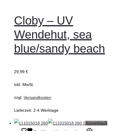
wählen
Produkt
weist
Cloby – UV
mehrere
Wendehut, sea
Varianten
auf.
blue/sandy beach
Die
Optionen
können
29,99
€
auf
inkl. MwSt.
der
Produktseite
zzgl.
Versandkosten
gewählt
Lieferzeit:
2-4 Werktage
werden
Ausverkauft