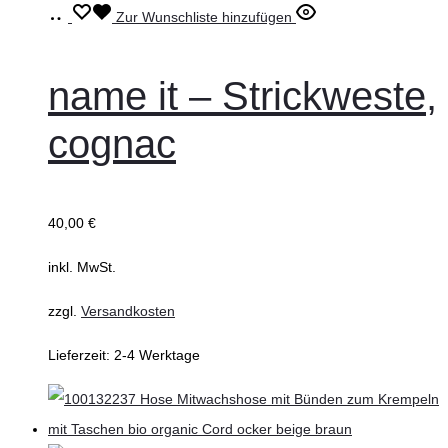
Ausführung
Dieses
Zur Wunschliste hinzufügen
wählen
Produkt
weist
name it – Strickweste,
mehrere
cognac
Varianten
auf.
Die
40,00
€
Optionen
können
inkl. MwSt.
auf
zzgl.
Versandkosten
der
Produktseite
Lieferzeit:
2-4 Werktage
gewählt
werden