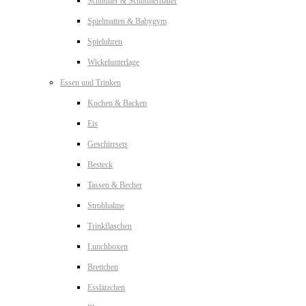
Schnuller & Schnullerhalter
Spielmatten & Babygym
Spieluhren
Wickelunterlage
Essen und Trinken
Kochen & Backen
Eis
Geschirrsets
Besteck
Tassen & Becher
Strohhalme
Trinkflaschen
Lunchboxen
Brettchen
Esslätzchen