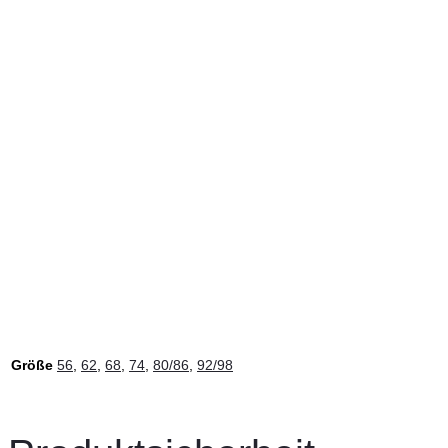
Größe
56
,
62
,
68
,
74
,
80/86
,
92/98