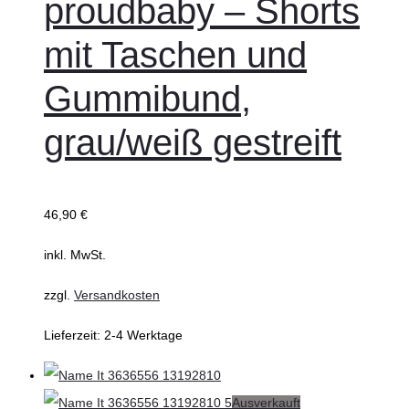
proudbaby – Shorts
mehrere
mit Taschen und
Varianten
auf.
Gummibund,
Die
grau/weiß gestreift
Optionen
können
auf
der
46,90
€
Produktseite
inkl. MwSt.
gewählt
werden
zzgl.
Versandkosten
Lieferzeit:
2-4 Werktage
Ausverkauft