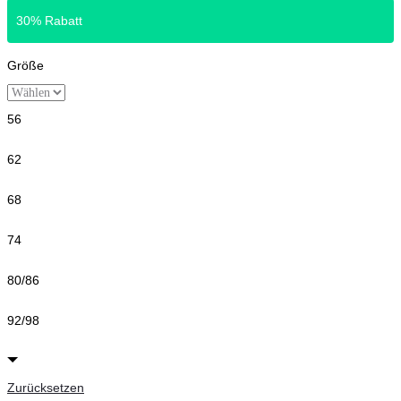
30% Rabatt
Größe
56
62
68
74
80/86
92/98
Zurücksetzen