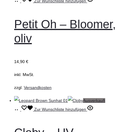
Ausführung
Dieses
Zur Wunschliste hinzufügen
wählen
Produkt
weist
Petit Oh – Bloomer,
mehrere
oliv
Varianten
auf.
Die
14,90
€
Optionen
können
inkl. MwSt.
auf
zzgl.
Versandkosten
der
Produktseite
Ausverkauft
gewählt
Ausführung
Dieses
Zur Wunschliste hinzufügen
werden
wählen
Produkt
weist