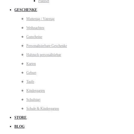
Platzset
GESCHENKE
Muttertag / Vatertag
Weihnachten
Gutscheine
Personalisierbare Geschenke
Halstuch personalisiebar
Karten
Geburt
Taufe
Kindergarten
Schulstart
Schule & Kindergarten
STORE
BLOG