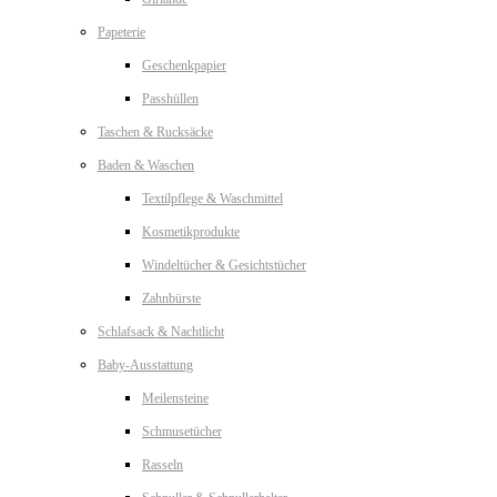
Papeterie
Geschenkpapier
Passhüllen
Taschen & Rucksäcke
Baden & Waschen
Textilpflege & Waschmittel
Kosmetikprodukte
Windeltücher & Gesichtstücher
Zahnbürste
Schlafsack & Nachtlicht
Baby-Ausstattung
Meilensteine
Schmusetücher
Rasseln