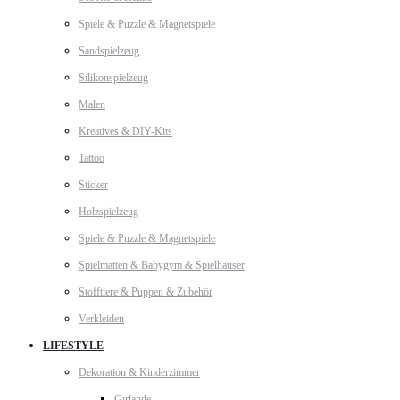
Spiele & Puzzle & Magnetspiele
Sandspielzeug
Silikonspielzeug
Malen
Kreatives & DIY-Kits
Tattoo
Sticker
Holzspielzeug
Spiele & Puzzle & Magnetspiele
Spielmatten & Babygym & Spielhäuser
Stofftiere & Puppen & Zubehör
Verkleiden
LIFESTYLE
Dekoration & Kinderzimmer
Girlande