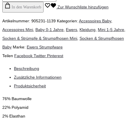
Zur Wunschliste hinzufügen
In den Warenkorb
Artikelnummer:
905231-1139
Kategorien:
Accessoires Baby
,
Accessoires Mini
,
Baby 0-1 Jahre
,
Ewers
,
Kleidung
,
Mini 1-5 Jahre
,
Socken & Strümpfe & Strumpfhosen Mini
,
Socken & Strumpfhosen
Baby
Marke:
Ewers Strumpfware
Teilen
Facebook
Twitter
Pinterest
Beschreibung
Zusätzliche Informationen
Produktsicherheit
76% Baumwolle
22% Polyamid
2% Elasthan