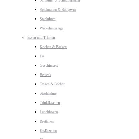
Schnuller & Schnullerhalter
Spielmatten & Babygym
Spieluhren
Wickelunterlage
Essen und Trinken
Kochen & Backen
Eis
Geschirrsets
Besteck
Tassen & Becher
Strohhalme
Trinkflaschen
Lunchboxen
Brettchen
Esslätzchen