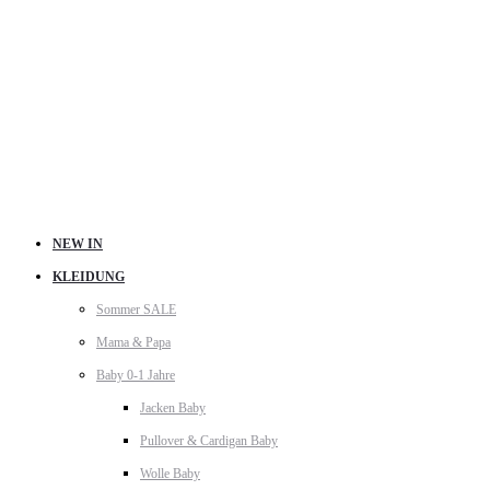
NEW IN
KLEIDUNG
Sommer SALE
Mama & Papa
Baby 0-1 Jahre
Jacken Baby
Pullover & Cardigan Baby
Wolle Baby