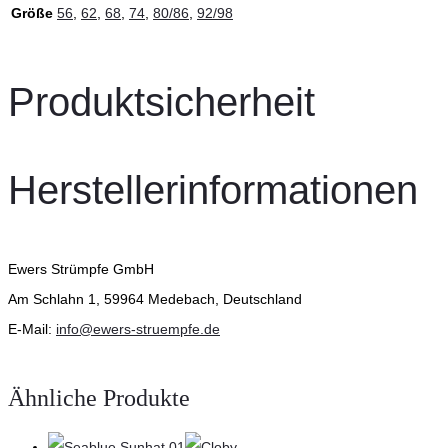
Größe
56
,
62
,
68
,
74
,
80/86
,
92/98
Produktsicherheit
Herstellerinformationen
Ewers Strümpfe GmbH
Am Schlahn 1, 59964 Medebach, Deutschland
E-Mail:
info@ewers-struempfe.de
Ähnliche Produkte