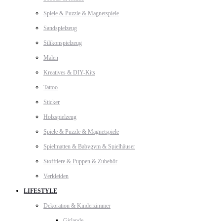
Spiele & Puzzle & Magnetspiele
Sandspielzeug
Silikonspielzeug
Malen
Kreatives & DIY-Kits
Tattoo
Sticker
Holzspielzeug
Spiele & Puzzle & Magnetspiele
Spielmatten & Babygym & Spielhäuser
Stofftiere & Puppen & Zubehör
Verkleiden
LIFESTYLE
Dekoration & Kinderzimmer
Girlande