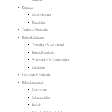
Papeterie
Geschenkpapier
Passhüllen
Taschen & Rucksäcke
Baden & Waschen
Textilpflege & Waschmittel
Kosmetikprodukte
Windeltücher & Gesichtstücher
Zahnbürste
Schlafsack & Nachtlicht
Baby-Ausstattung
Meilensteine
Schmusetücher
Rasseln