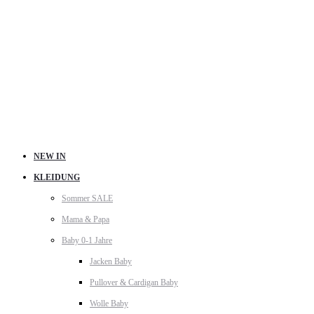
NEW IN
KLEIDUNG
Sommer SALE
Mama & Papa
Baby 0-1 Jahre
Jacken Baby
Pullover & Cardigan Baby
Wolle Baby