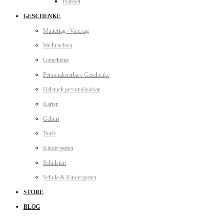
Platzset
GESCHENKE
Muttertag / Vatertag
Weihnachten
Gutscheine
Personalisierbare Geschenke
Halstuch personalisiebar
Karten
Geburt
Taufe
Kindergarten
Schulstart
Schule & Kindergarten
STORE
BLOG