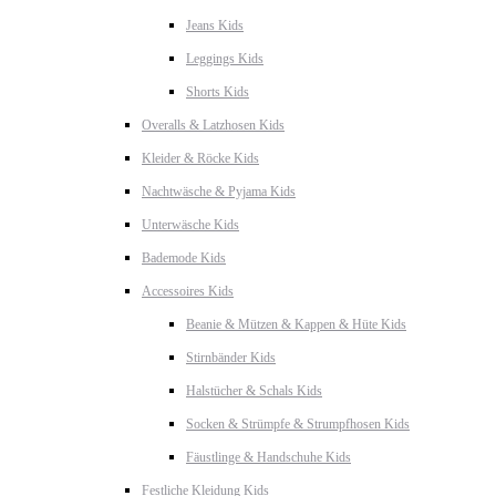
Jeans Kids
Leggings Kids
Shorts Kids
Overalls & Latzhosen Kids
Kleider & Röcke Kids
Nachtwäsche & Pyjama Kids
Unterwäsche Kids
Bademode Kids
Accessoires Kids
Beanie & Mützen & Kappen & Hüte Kids
Stirnbänder Kids
Halstücher & Schals Kids
Socken & Strümpfe & Strumpfhosen Kids
Fäustlinge & Handschuhe Kids
Festliche Kleidung Kids