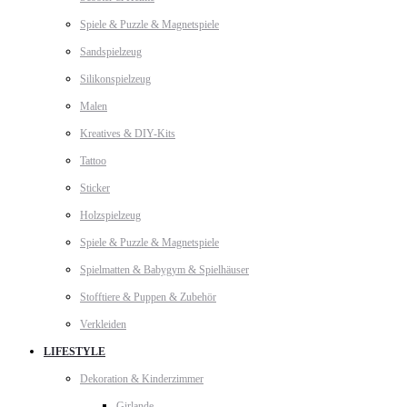
Spiele & Puzzle & Magnetspiele
Sandspielzeug
Silikonspielzeug
Malen
Kreatives & DIY-Kits
Tattoo
Sticker
Holzspielzeug
Spiele & Puzzle & Magnetspiele
Spielmatten & Babygym & Spielhäuser
Stofftiere & Puppen & Zubehör
Verkleiden
LIFESTYLE
Dekoration & Kinderzimmer
Girlande