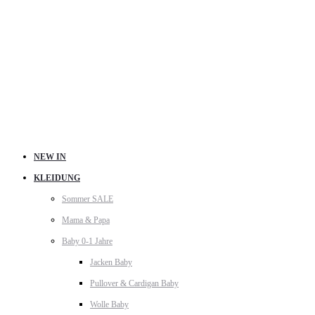
NEW IN
KLEIDUNG
Sommer SALE
Mama & Papa
Baby 0-1 Jahre
Jacken Baby
Pullover & Cardigan Baby
Wolle Baby