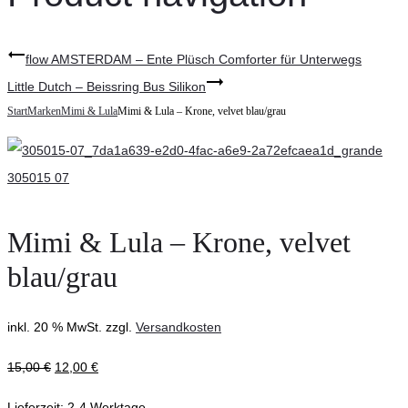
flow AMSTERDAM – Ente Plüsch Comforter für Unterwegs
Little Dutch – Beissring Bus Silikon
Start
Marken
Mimi & Lula
Mimi & Lula – Krone, velvet blau/grau
Mimi & Lula – Krone, velvet
blau/grau
inkl. 20 % MwSt.
zzgl.
Versandkosten
15,00
€
12,00
€
Lieferzeit:
2-4 Werktage