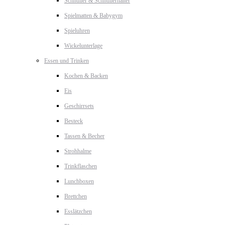
Schnuller & Schnullerhalter
Spielmatten & Babygym
Spieluhren
Wickelunterlage
Essen und Trinken
Kochen & Backen
Eis
Geschirrsets
Besteck
Tassen & Becher
Strohhalme
Trinkflaschen
Lunchboxen
Brettchen
Esslätzchen