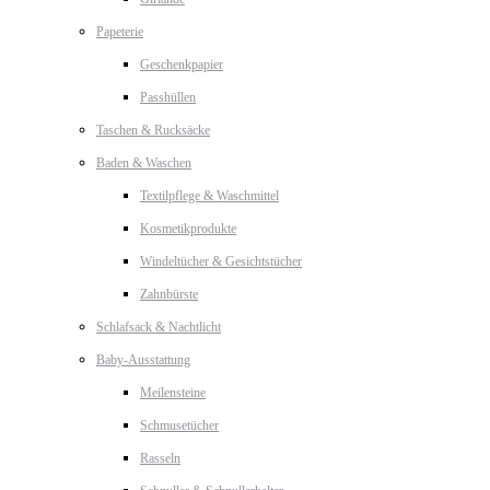
Papeterie
Geschenkpapier
Passhüllen
Taschen & Rucksäcke
Baden & Waschen
Textilpflege & Waschmittel
Kosmetikprodukte
Windeltücher & Gesichtstücher
Zahnbürste
Schlafsack & Nachtlicht
Baby-Ausstattung
Meilensteine
Schmusetücher
Rasseln