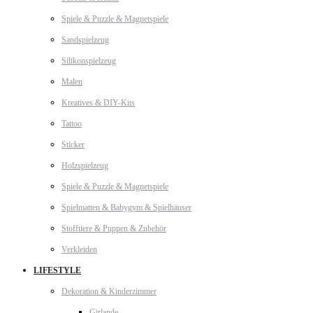
Spiele & Puzzle & Magnetspiele
Sandspielzeug
Silikonspielzeug
Malen
Kreatives & DIY-Kits
Tattoo
Sticker
Holzspielzeug
Spiele & Puzzle & Magnetspiele
Spielmatten & Babygym & Spielhäuser
Stofftiere & Puppen & Zubehör
Verkleiden
LIFESTYLE
Dekoration & Kinderzimmer
Girlande