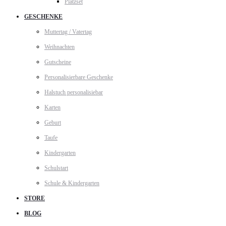
Platzset
GESCHENKE
Muttertag / Vatertag
Weihnachten
Gutscheine
Personalisierbare Geschenke
Halstuch personalisiebar
Karten
Geburt
Taufe
Kindergarten
Schulstart
Schule & Kindergarten
STORE
BLOG