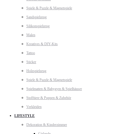
Spiele & Puzzle & Magnetspiele
Sandspielzeug
Silikonspielzeug
Malen
Kreatives & DIY-Kits
Tattoo
Sticker
Holzspielzeug
Spiele & Puzzle & Magnetspiele
Spielmatten & Babygym & Spielhäuser
Stofftiere & Puppen & Zubehör
Verkleiden
LIFESTYLE
Dekoration & Kinderzimmer
Girlande