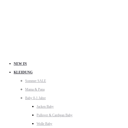
NEW IN
KLEIDUNG
Sommer SALE
Mama & Papa
Baby 0-1 Jahre
Jacken Baby
Pullover & Cardigan Baby
Wolle Baby