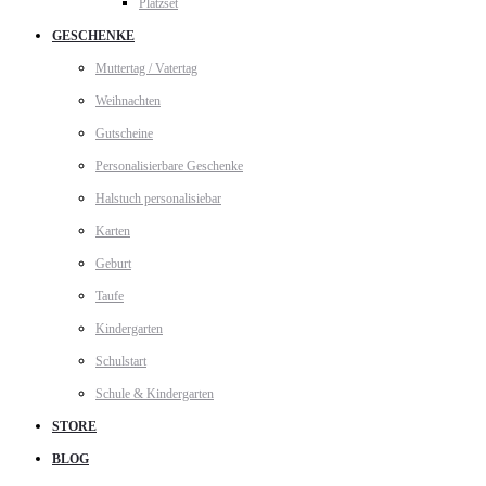
Platzset
GESCHENKE
Muttertag / Vatertag
Weihnachten
Gutscheine
Personalisierbare Geschenke
Halstuch personalisiebar
Karten
Geburt
Taufe
Kindergarten
Schulstart
Schule & Kindergarten
STORE
BLOG