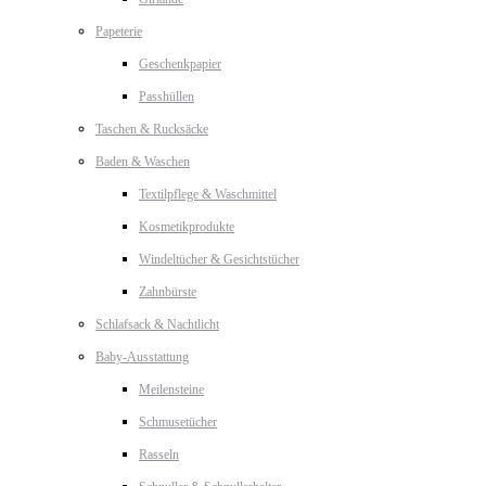
Papeterie
Geschenkpapier
Passhüllen
Taschen & Rucksäcke
Baden & Waschen
Textilpflege & Waschmittel
Kosmetikprodukte
Windeltücher & Gesichtstücher
Zahnbürste
Schlafsack & Nachtlicht
Baby-Ausstattung
Meilensteine
Schmusetücher
Rasseln