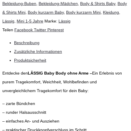
Bekleidung-Buben
,
Bekleidung-Mädchen
,
Body & Shirts Baby
,
Body
& Shirts Mini
,
Body kurzarm Baby
,
Body kurzarm Mini
,
Kleidung
,
Lässig
,
Mini 1-5 Jahre
Marke:
Lässig
Teilen
Facebook
Twitter
Pinterest
Beschreibung
Zusätzliche Informationen
Produktsicherheit
Entdecke den
LÄSSIG Baby Body ohne Arme –
Ein Erlebnis von
purem Tragekomfort, Weichheit, Wohlbefinden und
unvergleichlichem Tragekomfort für dein Baby:
– zarte Bündchen
– runder Halsausschnitt
– einfaches An- und Ausziehen
– praktischer Druckknopfverschluss im Schritt