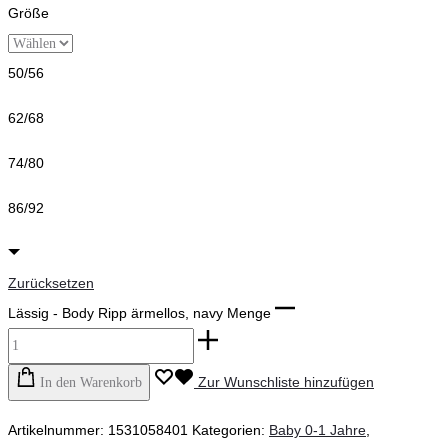
Größe
50/56
62/68
74/80
86/92
Zurücksetzen
Lässig - Body Ripp ärmellos, navy Menge
Zur Wunschliste hinzufügen
In den Warenkorb
Artikelnummer:
1531058401
Kategorien:
Baby 0-1 Jahre
,