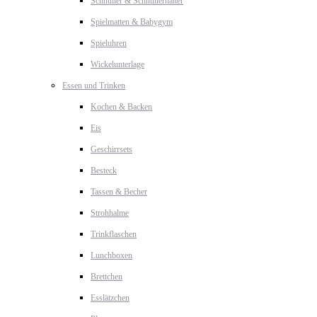
Schnuller & Schnullerhalter
Spielmatten & Babygym
Spieluhren
Wickelunterlage
Essen und Trinken
Kochen & Backen
Eis
Geschirrsets
Besteck
Tassen & Becher
Strohhalme
Trinkflaschen
Lunchboxen
Brettchen
Esslätzchen