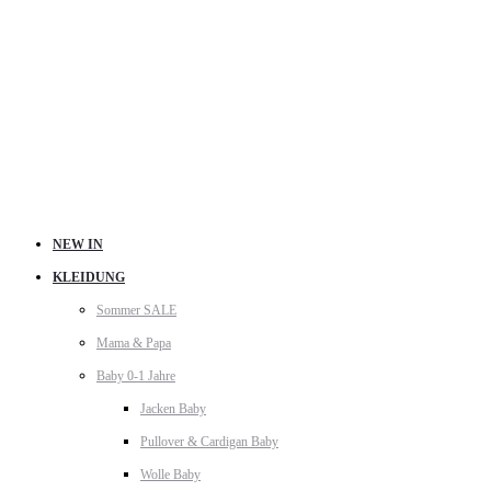
NEW IN
KLEIDUNG
Sommer SALE
Mama & Papa
Baby 0-1 Jahre
Jacken Baby
Pullover & Cardigan Baby
Wolle Baby