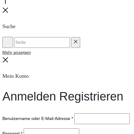
Go
to
Close
top
Suche
Suche
Reset
Mehr anzeigen
Close
Mein Konto
Anmelden
Registrieren
Benutzername oder E-Mail-Adresse
*
Passwort
*