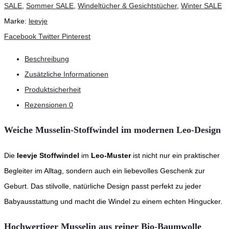
SALE
,
Sommer SALE
,
Windeltücher & Gesichtstücher
,
Winter SALE
Marke:
leevje
Teilen
Facebook
Twitter
Pinterest
Beschreibung
Zusätzliche Informationen
Produktsicherheit
Rezensionen
0
Weiche Musselin-Stoffwindel im modernen Leo-Design
Die
leevje Stoffwindel
im
Leo-Muster
ist nicht nur ein praktischer
Begleiter im Alltag, sondern auch ein liebevolles Geschenk zur
Geburt. Das stilvolle, natürliche Design passt perfekt zu jeder
Babyausstattung und macht die Windel zu einem echten Hingucker.
Hochwertiger Musselin aus reiner Bio-Baumwolle