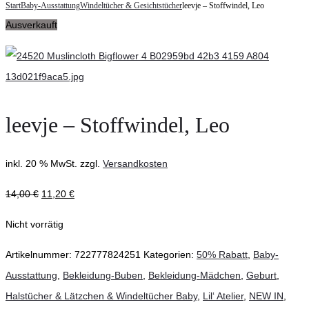
navigation
Start
Baby-Ausstattung
Windeltücher & Gesichtstücher
leevje – Stoffwindel, Leo
–
Tasche
Ausverkauft
Tasche
loeoprint
ocean
child
leevje – Stoffwindel, Leo
inkl. 20 % MwSt.
zzgl.
Versandkosten
14,00
€
11,20
€
Nicht vorrätig
Artikelnummer:
722777824251
Kategorien:
50% Rabatt
,
Baby-
Ausstattung
,
Bekleidung-Buben
,
Bekleidung-Mädchen
,
Geburt
,
Halstücher & Lätzchen & Windeltücher Baby
,
Lil‘ Atelier
,
NEW IN
,