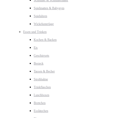
Schnuller & Schnullerhalter
Spielmatten & Babygym
Spieluhren
Wickelunterlage
Essen und Trinken
Kochen & Backen
Eis
Geschirrsets
Besteck
Tassen & Becher
Strohhalme
Trinkflaschen
Lunchboxen
Brettchen
Esslätzchen