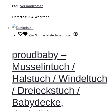
zzgl.
Versandkosten
Lieferzeit:
2-4 Werktage
Ausführung
Dieses
Zur Wunschliste hinzufügen
wählen
Produkt
weist
proudbaby –
mehrere
Musselintuch /
Varianten
auf.
Halstuch / Windeltuch
Die
/ Dreieckstuch /
Optionen
können
Babydecke,
auf
der