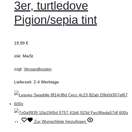
3er, turtledove
Varianten
auf.
Pigion/sepia tint
Die
Optionen
können
19,99
€
auf
inkl. MwSt.
der
Produktseite
zzgl.
Versandkosten
gewählt
Lieferzeit:
2-4 Werktage
werden
In
Zur Wunschliste hinzufügen
den