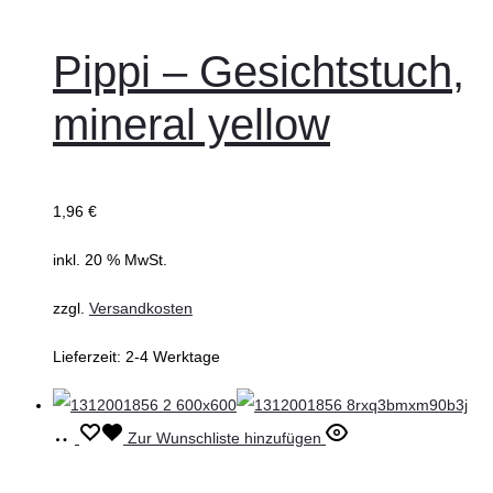
den
Warenkorb
Pippi – Gesichtstuch,
mineral yellow
1,96
€
inkl. 20 % MwSt.
zzgl.
Versandkosten
Lieferzeit:
2-4 Werktage
In
Zur Wunschliste hinzufügen
den