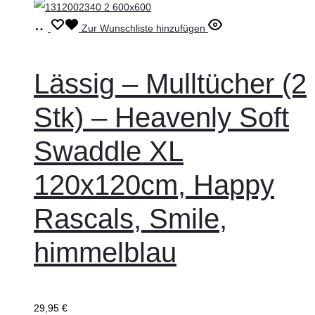
In
Zur Wunschliste hinzufügen
den
Warenkorb
Lässig – Mulltücher (2
Stk) – Heavenly Soft
Swaddle XL
120x120cm, Happy
Rascals, Smile,
himmelblau
29,95
€