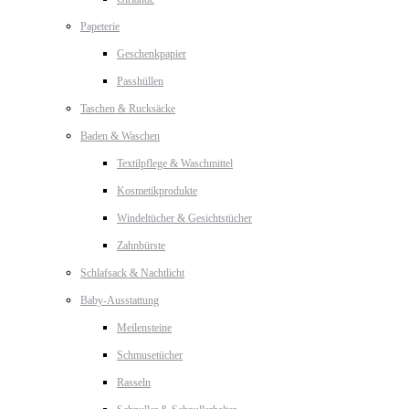
Papeterie
Geschenkpapier
Passhüllen
Taschen & Rucksäcke
Baden & Waschen
Textilpflege & Waschmittel
Kosmetikprodukte
Windeltücher & Gesichtstücher
Zahnbürste
Schlafsack & Nachtlicht
Baby-Ausstattung
Meilensteine
Schmusetücher
Rasseln