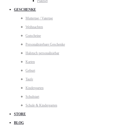
Platzset
GESCHENKE
Muttertag / Vatertag
Weihnachten
Gutscheine
Personalisierbare Geschenke
Halstuch personalisiebar
Karten
Geburt
Taufe
Kindergarten
Schulstart
Schule & Kindergarten
STORE
BLOG