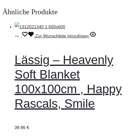
Ähnliche Produkte
In
Zur Wunschliste hinzufügen
den
Warenkorb
Lässig – Heavenly
Soft Blanket
100x100cm , Happy
Rascals, Smile
39,95
€