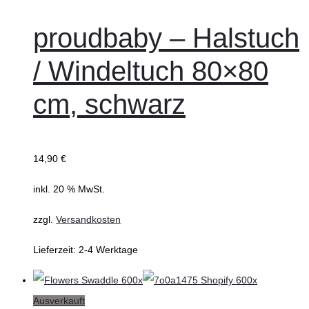
den
Warenkorb
proudbaby – Halstuch
/ Windeltuch 80×80
cm, schwarz
14,90
€
inkl. 20 % MwSt.
zzgl.
Versandkosten
Lieferzeit:
2-4 Werktage
Ausverkauft