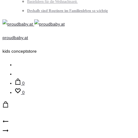
Bastelideen für die Weihnachtszeit.
Deshalb sind Routinen im Familienleben so wichtig
proudbaby.at
kids conceptstore
Suche
Account
0
0
Product
leevje
leevje
–