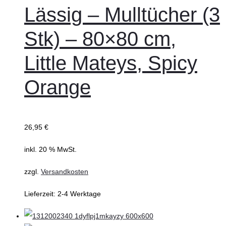
Warenkorb
Lässig – Mulltücher (3
Stk) – 80×80 cm,
Little Mateys, Spicy
Orange
26,95
€
inkl. 20 % MwSt.
zzgl.
Versandkosten
Lieferzeit:
2-4 Werktage