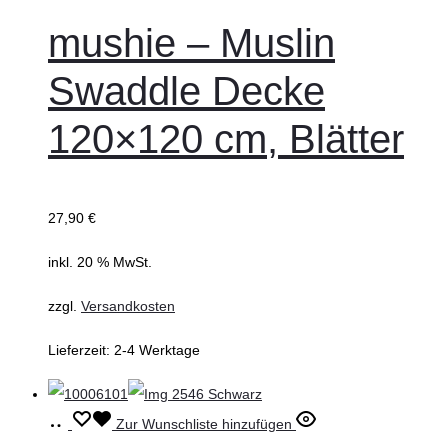
Warenkorb
mushie – Muslin
Swaddle Decke
120×120 cm, Blätter
27,90
€
inkl. 20 % MwSt.
zzgl.
Versandkosten
Lieferzeit:
2-4 Werktage
In
Zur Wunschliste hinzufügen