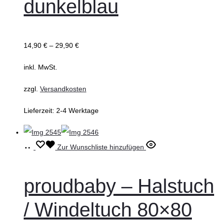
dunkelblau
Produktseite
gewählt
werden
14,90
€
–
29,90
€
inkl. MwSt.
zzgl.
Versandkosten
Lieferzeit:
2-4 Werktage
In
Zur Wunschliste hinzufügen
den
Warenkorb
proudbaby – Halstuch
/ Windeltuch 80×80