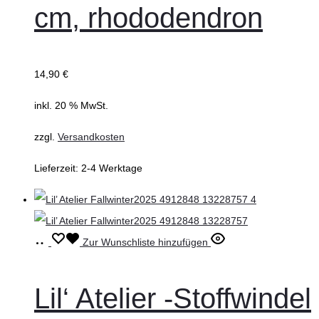
cm, rhododendron
14,90
€
inkl. 20 % MwSt.
zzgl.
Versandkosten
Lieferzeit:
2-4 Werktage
Ausführung
Dieses
Zur Wunschliste hinzufügen
wählen
Produkt
weist
Lil‘ Atelier -Stoffwindel
mehrere