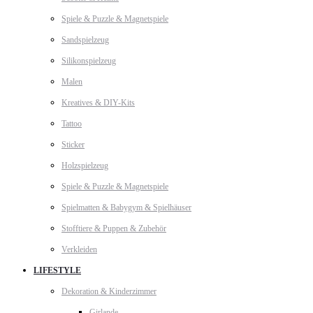
Spiele & Puzzle & Magnetspiele
Sandspielzeug
Silikonspielzeug
Malen
Kreatives & DIY-Kits
Tattoo
Sticker
Holzspielzeug
Spiele & Puzzle & Magnetspiele
Spielmatten & Babygym & Spielhäuser
Stofftiere & Puppen & Zubehör
Verkleiden
LIFESTYLE
Dekoration & Kinderzimmer
Girlande