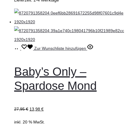
In
Zur Wunschliste hinzufügen
den
Warenkorb
Baby’s Only –
Spardose Mond
27,95
€
13,98
€
inkl. 20 % MwSt.