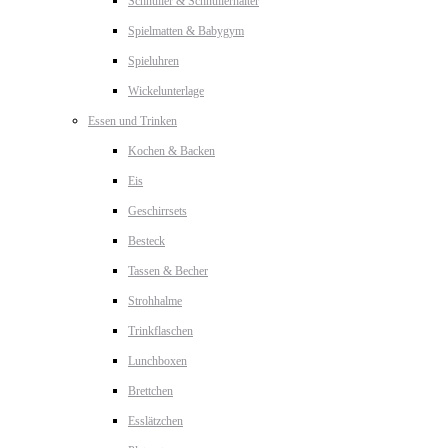
Schnuller & Schnullerhalter
Spielmatten & Babygym
Spieluhren
Wickelunterlage
Essen und Trinken
Kochen & Backen
Eis
Geschirrsets
Besteck
Tassen & Becher
Strohhalme
Trinkflaschen
Lunchboxen
Brettchen
Esslätzchen