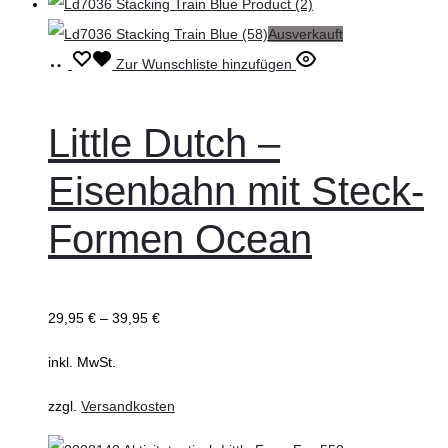
Ausverkauft
Select
Dieses
Zur Wunschliste hinzufügen
options
Produkt
weist
Little Dutch –
mehrere
Eisenbahn mit Steck-
Varianten
auf.
Formen Ocean
Die
Optionen
können
29,95
€
–
39,95
€
auf
inkl. MwSt.
der
Produktseite
zzgl.
Versandkosten
gewählt