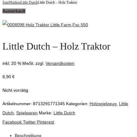
navigation
Start
Marken
Little Dutch
Little Dutch – Holz Traktor
Dutch
für
Ausverkauft
–
Maus,
Holz-
Mama
Stapelturm
Maus
mit
Little Dutch – Holz Traktor
Ringen
Fairy
inkl. 20 % MwSt.
zzgl.
Versandkosten
Garden
8,90
€
Nicht vorrätig
Artikelnummer:
8713291771345
Kategorien:
Holzspielzeug
,
Little
Dutch
,
Spielwaren
Marke:
Little Dutch
Teilen
Facebook
Twitter
Pinterest
Beschreibung