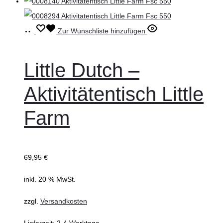
werden
In
Zur Wunschliste hinzufügen
den
Warenkorb
Little Dutch –
Aktivitätentisch Little
Farm
69,95
€
inkl. 20 % MwSt.
zzgl.
Versandkosten
Lieferzeit:
2-4 Werktage