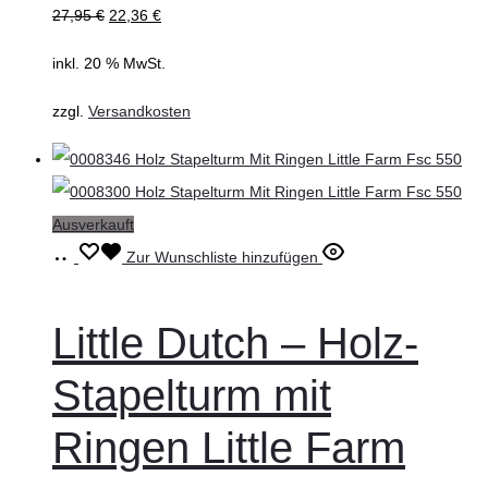
27,95
€
22,36
€
inkl. 20 % MwSt.
zzgl.
Versandkosten
Ausverkauft
Select
Dieses
Zur Wunschliste hinzufügen
options
Produkt
weist
Little Dutch – Holz-
mehrere
Stapelturm mit
Varianten
auf.
Ringen Little Farm
Die
Optionen