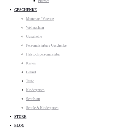
Platzset
GESCHENKE
Muttertag / Vatertag
Weihnachten
Gutscheine
Personalisierbare Geschenke
Halstuch personalisiebar
Karten
Geburt
Taufe
Kindergarten
Schulstart
Schule & Kindergarten
STORE
BLOG