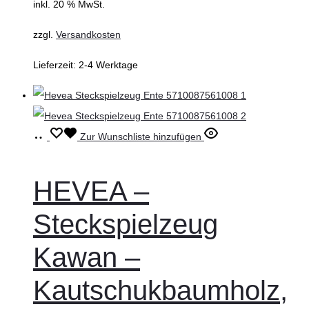
inkl. 20 % MwSt.
zzgl.
Versandkosten
Lieferzeit:
2-4 Werktage
In
Zur Wunschliste hinzufügen
den
Warenkorb
HEVEA –
Steckspielzeug
Kawan –
Kautschukbaumholz,