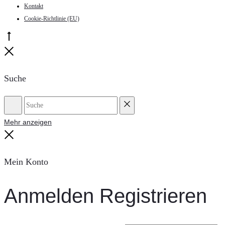
Kontakt
Cookie-Richtlinie (EU)
Go
to
Close
top
Suche
Suche
Reset
Mehr anzeigen
Close
Mein Konto
Anmelden
Registrieren