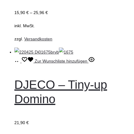
können
15,90
€
–
25,96
€
auf
inkl. MwSt.
der
Produktseite
zzgl.
Versandkosten
gewählt
werden
In
Zur Wunschliste hinzufügen
den
Warenkorb
DJECO – Tiny-up
Domino
21,90
€