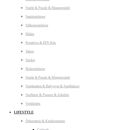
Spiele & Puzzle & Magnetspiele
Sandspielzeug
Silikonspielzeug
Malen
Kreatives & DIY-Kits
Tattoo
Sticker
Holzspielzeug
Spiele & Puzzle & Magnetspiele
Spielmatten & Babygym & Spielhäuser
Stofftiere & Puppen & Zubehör
Verkleiden
LIFESTYLE
Dekoration & Kinderzimmer
Girlande