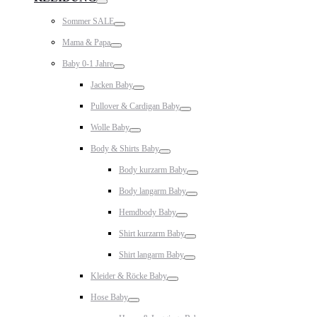
Toggle
Sommer SALE
Toggle
Mama & Papa
Toggle
Baby 0-1 Jahre
Toggle
Jacken Baby
Toggle
Pullover & Cardigan Baby
Toggle
Wolle Baby
Toggle
Body & Shirts Baby
Toggle
Body kurzarm Baby
Toggle
Body langarm Baby
Toggle
Hemdbody Baby
Toggle
Shirt kurzarm Baby
Toggle
Shirt langarm Baby
Toggle
Kleider & Röcke Baby
Toggle
Hose Baby
Toggle