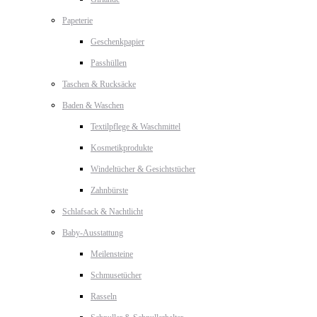
Papeterie
Geschenkpapier
Passhüllen
Taschen & Rucksäcke
Baden & Waschen
Textilpflege & Waschmittel
Kosmetikprodukte
Windeltücher & Gesichtstücher
Zahnbürste
Schlafsack & Nachtlicht
Baby-Ausstattung
Meilensteine
Schmusetücher
Rasseln