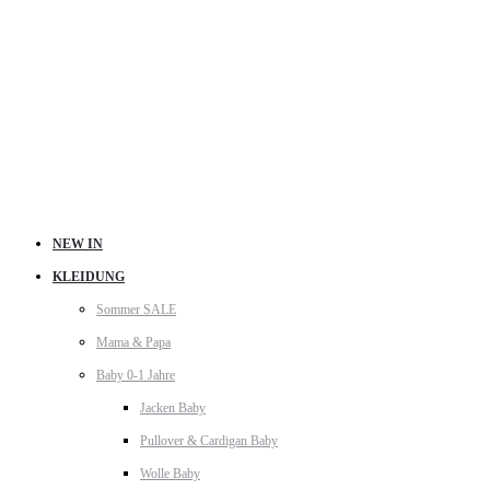
NEW IN
KLEIDUNG
Sommer SALE
Mama & Papa
Baby 0-1 Jahre
Jacken Baby
Pullover & Cardigan Baby
Wolle Baby