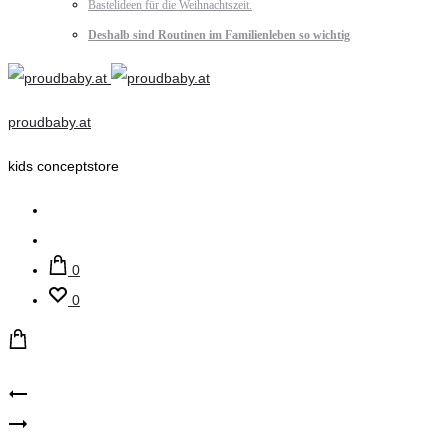
Bastelideen für die Weihnachtszeit.
Deshalb sind Routinen im Familienleben so wichtig
proudbaby.at
kids conceptstore
Suche
Account
0
0
Product
Maileg
Little
Kleidung