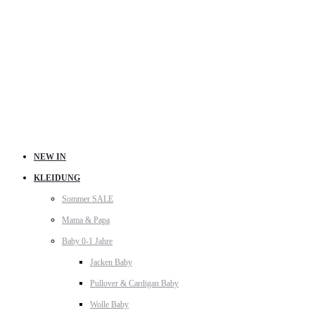
NEW IN
KLEIDUNG
Sommer SALE
Mama & Papa
Baby 0-1 Jahre
Jacken Baby
Pullover & Cardigan Baby
Wolle Baby