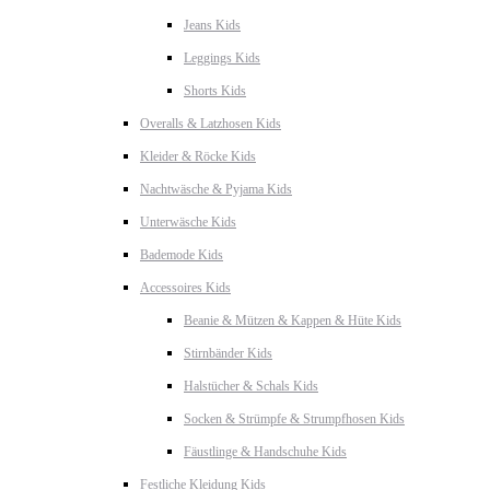
Jeans Kids
Leggings Kids
Shorts Kids
Overalls & Latzhosen Kids
Kleider & Röcke Kids
Nachtwäsche & Pyjama Kids
Unterwäsche Kids
Bademode Kids
Accessoires Kids
Beanie & Mützen & Kappen & Hüte Kids
Stirnbänder Kids
Halstücher & Schals Kids
Socken & Strümpfe & Strumpfhosen Kids
Fäustlinge & Handschuhe Kids
Festliche Kleidung Kids