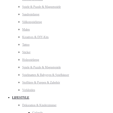
Spiele & Puzzle & Magnetspiele
Sandspielzeug
Silikonspielzeug
Malen
Kreatives & DIY-Kits
Tattoo
Sticker
Holzspielzeug
Spiele & Puzzle & Magnetspiele
Spielmatten & Babygym & Spielhäuser
Stofftiere & Puppen & Zubehör
Verkleiden
LIFESTYLE
Dekoration & Kinderzimmer
Girlande