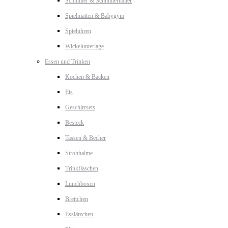
Schnuller & Schnullerhalter
Spielmatten & Babygym
Spieluhren
Wickelunterlage
Essen und Trinken
Kochen & Backen
Eis
Geschirrsets
Besteck
Tassen & Becher
Strohhalme
Trinkflaschen
Lunchboxen
Brettchen
Esslätzchen