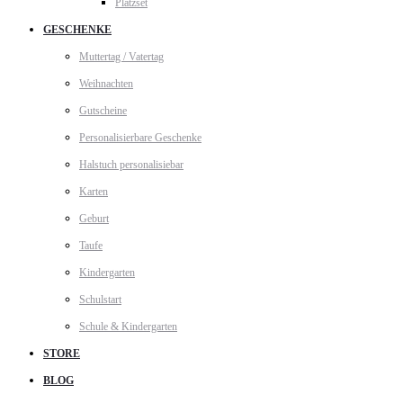
Platzset
GESCHENKE
Muttertag / Vatertag
Weihnachten
Gutscheine
Personalisierbare Geschenke
Halstuch personalisiebar
Karten
Geburt
Taufe
Kindergarten
Schulstart
Schule & Kindergarten
STORE
BLOG