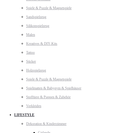
Spiele & Puzzle & Magnetspiele
Sandspielzeug
Silikonspielzeug
Malen
Kreatives & DIY-Kits
Tattoo
Sticker
Holzspielzeug
Spiele & Puzzle & Magnetspiele
Spielmatten & Babygym & Spielhäuser
Stofftiere & Puppen & Zubehör
Verkleiden
LIFESTYLE
Dekoration & Kinderzimmer
Girlande