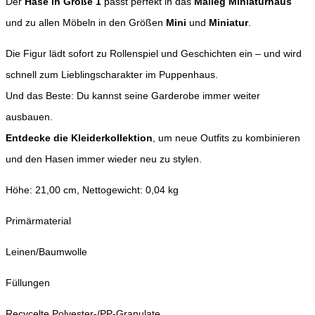
Der
Hase in Größe 1
passt perfekt in das
Maileg Miniaturhaus
und zu allen Möbeln in den Größen
Mini
und
Miniatur
.
Die Figur lädt sofort zu Rollenspiel und Geschichten ein – und wird
schnell zum Lieblingscharakter im Puppenhaus.
Und das Beste: Du kannst seine Garderobe immer weiter
ausbauen.
Entdecke die Kleiderkollektion
, um neue Outfits zu kombinieren
und den Hasen immer wieder neu zu stylen.
Höhe: 21,00 cm, Nettogewicht: 0,04 kg
Primärmaterial
Leinen/Baumwolle
Füllungen
Recycelte Polyester-/PP-Granulate