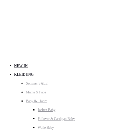
NEW IN
KLEIDUNG
Sommer SALE
Mama & Papa
Baby 0-1 Jahre
Jacken Baby
Pullover & Cardigan Baby
Wolle Baby