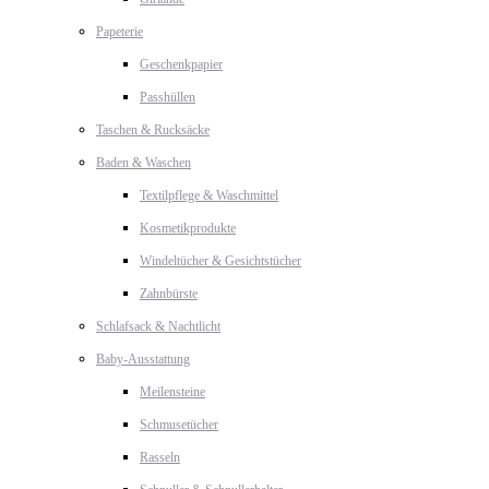
Papeterie
Geschenkpapier
Passhüllen
Taschen & Rucksäcke
Baden & Waschen
Textilpflege & Waschmittel
Kosmetikprodukte
Windeltücher & Gesichtstücher
Zahnbürste
Schlafsack & Nachtlicht
Baby-Ausstattung
Meilensteine
Schmusetücher
Rasseln