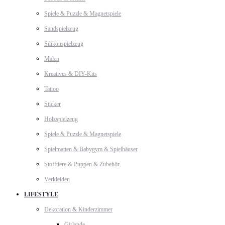
Spiele & Puzzle & Magnetspiele
Sandspielzeug
Silikonspielzeug
Malen
Kreatives & DIY-Kits
Tattoo
Sticker
Holzspielzeug
Spiele & Puzzle & Magnetspiele
Spielmatten & Babygym & Spielhäuser
Stofftiere & Puppen & Zubehör
Verkleiden
LIFESTYLE
Dekoration & Kinderzimmer
Girlande