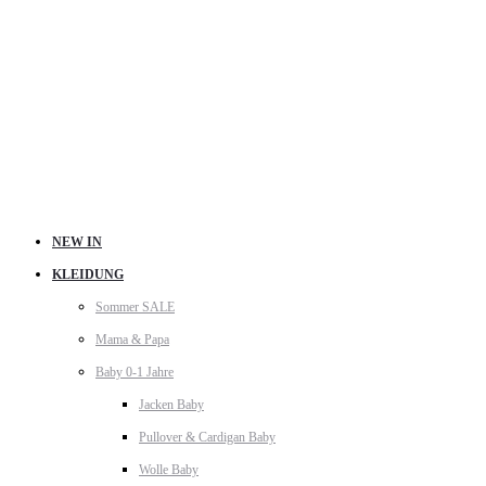
NEW IN
KLEIDUNG
Sommer SALE
Mama & Papa
Baby 0-1 Jahre
Jacken Baby
Pullover & Cardigan Baby
Wolle Baby