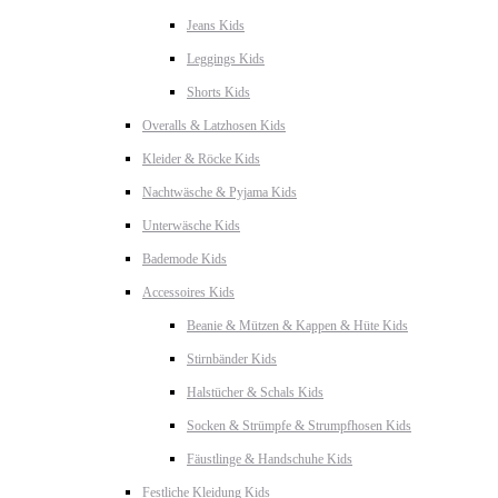
Jeans Kids
Leggings Kids
Shorts Kids
Overalls & Latzhosen Kids
Kleider & Röcke Kids
Nachtwäsche & Pyjama Kids
Unterwäsche Kids
Bademode Kids
Accessoires Kids
Beanie & Mützen & Kappen & Hüte Kids
Stirnbänder Kids
Halstücher & Schals Kids
Socken & Strümpfe & Strumpfhosen Kids
Fäustlinge & Handschuhe Kids
Festliche Kleidung Kids