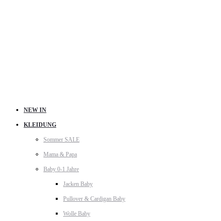
NEW IN
KLEIDUNG
Sommer SALE
Mama & Papa
Baby 0-1 Jahre
Jacken Baby
Pullover & Cardigan Baby
Wolle Baby