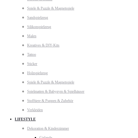
Spiele & Puzzle & Magnetspiele
Sandspielzeug
Silikonspielzeug
Malen
Kreatives & DIY-Kits
Tattoo
Sticker
Holzspielzeug
Spiele & Puzzle & Magnetspiele
Spielmatten & Babygym & Spielhäuser
Stofftiere & Puppen & Zubehör
Verkleiden
LIFESTYLE
Dekoration & Kinderzimmer
Girlande