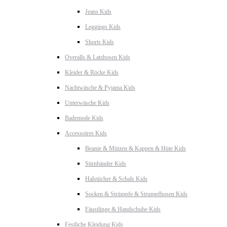
Jeans Kids
Leggings Kids
Shorts Kids
Overalls & Latzhosen Kids
Kleider & Röcke Kids
Nachtwäsche & Pyjama Kids
Unterwäsche Kids
Bademode Kids
Accessoires Kids
Beanie & Mützen & Kappen & Hüte Kids
Stirnbänder Kids
Halstücher & Schals Kids
Socken & Strümpfe & Strumpfhosen Kids
Fäustlinge & Handschuhe Kids
Festliche Kleidung Kids