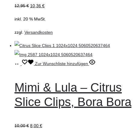
12,95
€
10,36
€
inkl. 20 % MwSt.
zzgl.
Versandkosten
In
Zur Wunschliste hinzufügen
den
Warenkorb
Mimi & Lula – Citrus
Slice Clips, Bora Bora
10,00
€
8,00
€