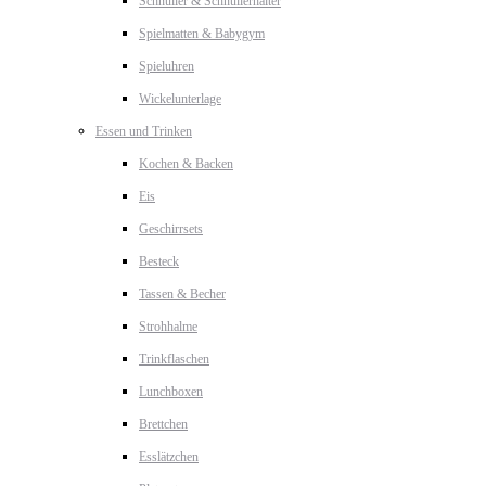
Schnuller & Schnullerhalter
Spielmatten & Babygym
Spieluhren
Wickelunterlage
Essen und Trinken
Kochen & Backen
Eis
Geschirrsets
Besteck
Tassen & Becher
Strohhalme
Trinkflaschen
Lunchboxen
Brettchen
Esslätzchen