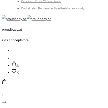
Bastelideen für die Weihnachtszeit.
Deshalb sind Routinen im Familienleben so wichtig
proudbaby.at
kids conceptstore
Suche
Account
0
0
Product
Mimi
Mimi
&