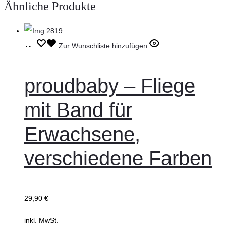
Ähnliche Produkte
Ausführung
Dieses
Zur Wunschliste hinzufügen
wählen
Produkt
weist
proudbaby – Fliege
mehrere
mit Band für
Varianten
auf.
Erwachsene,
Die
verschiedene Farben
Optionen
können
auf
der
29,90
€
Produktseite
inkl. MwSt.