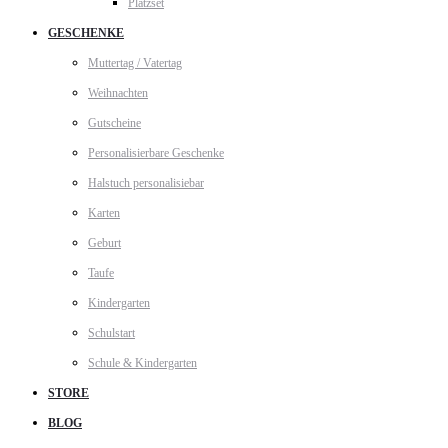
Platzset
GESCHENKE
Muttertag / Vatertag
Weihnachten
Gutscheine
Personalisierbare Geschenke
Halstuch personalisiebar
Karten
Geburt
Taufe
Kindergarten
Schulstart
Schule & Kindergarten
STORE
BLOG