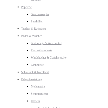
Papeterie
Geschenkpapier
Passhüllen
Taschen & Rucksäcke
Baden & Waschen
Textilpflege & Waschmittel
Kosmetikprodukte
Windeltücher & Gesichtstücher
Zahnbürste
Schlafsack & Nachtlicht
Baby-Ausstattung
Meilensteine
Schmusetücher
Rasseln