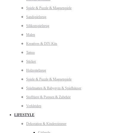
Spiele & Puzzle & Magnetspiele
Sandspielzeug
Silikonspielzeug
Malen
Kreatives & DIY-Kits
Tattoo
Sticker
Holzspielzeug
Spiele & Puzzle & Magnetspiele
Spielmatten & Babygym & Spielhäuser
Stofftiere & Puppen & Zubehör
Verkleiden
LIFESTYLE
Dekoration & Kinderzimmer
Girlande