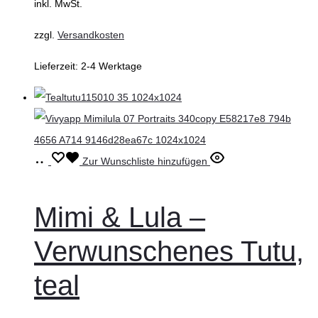
inkl. MwSt.
der
Produktseite
zzgl.
Versandkosten
gewählt
Lieferzeit:
2-4 Werktage
werden
In
Zur Wunschliste hinzufügen
den
Warenkorb
Mimi & Lula –
Verwunschenes Tutu,
teal