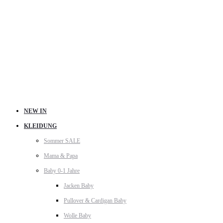
NEW IN
KLEIDUNG
Sommer SALE
Mama & Papa
Baby 0-1 Jahre
Jacken Baby
Pullover & Cardigan Baby
Wolle Baby