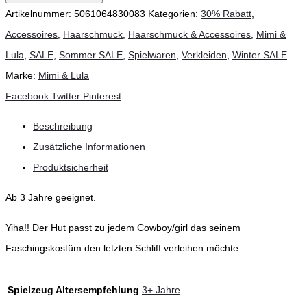
Lula
Artikelnummer:
5061064830083
Kategorien:
30% Rabatt
,
-
Accessoires
,
Haarschmuck
,
Haarschmuck & Accessoires
,
Mimi &
Cowboy/girl
Lula
,
SALE
,
Sommer SALE
,
Spielwaren
,
Verkleiden
,
Winter SALE
Hut
Marke:
Mimi & Lula
Menge
Teilen
Facebook
Twitter
Pinterest
Beschreibung
Zusätzliche Informationen
Produktsicherheit
Ab 3 Jahre geeignet.
Yiha!! Der Hut passt zu jedem Cowboy/girl das seinem
Faschingskostüm den letzten Schliff verleihen möchte.
Spielzeug Altersempfehlung
3+ Jahre