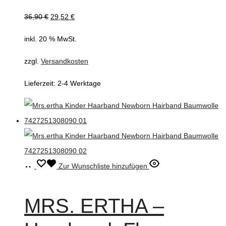
36,90
€
29,52
€
inkl. 20 % MwSt.
zzgl.
Versandkosten
Lieferzeit:
2-4 Werktage
In
Zur Wunschliste hinzufügen
den
Warenkorb
MRS. ERTHA –