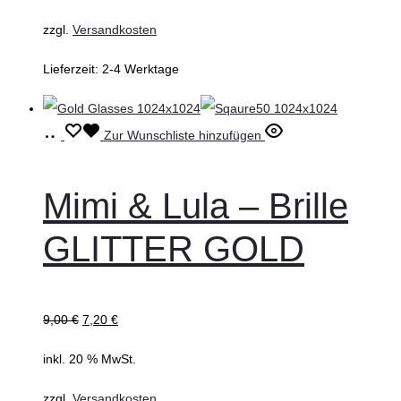
gewählt
werden
zzgl.
Versandkosten
Lieferzeit:
2-4 Werktage
In
Zur Wunschliste hinzufügen
den
Warenkorb
Mimi & Lula – Brille
GLITTER GOLD
9,00
€
7,20
€
inkl. 20 % MwSt.
zzgl.
Versandkosten