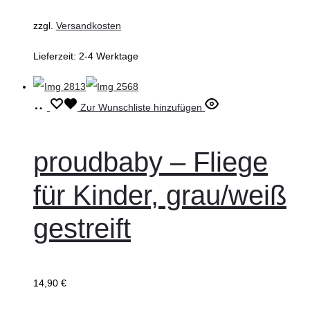
zzgl.
Versandkosten
Lieferzeit:
2-4 Werktage
Ausführung
Dieses
Zur Wunschliste hinzufügen
wählen
Produkt
weist
proudbaby – Fliege
mehrere
für Kinder, grau/weiß
Varianten
auf.
gestreift
Die
Optionen
können
14,90
€
auf