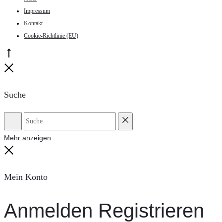
Impressum
Kontakt
Cookie-Richtlinie (EU)
Go
to
Close
top
Suche
Suche
Reset
Mehr anzeigen
Close
Mein Konto
Anmelden
Registrieren