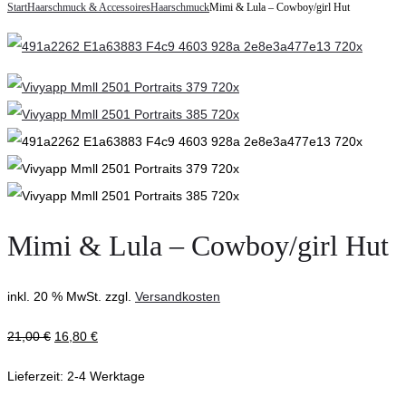
navigation
Start
Haarschmuck & Accessoires
Haarschmuck
Mimi & Lula – Cowboy/girl Hut
&
Lula
Lula
–
–
Princessing
Cowboy/girl
Krone
Halstuch
Mimi & Lula – Cowboy/girl Hut
inkl. 20 % MwSt.
zzgl.
Versandkosten
21,00
€
16,80
€
Lieferzeit:
2-4 Werktage