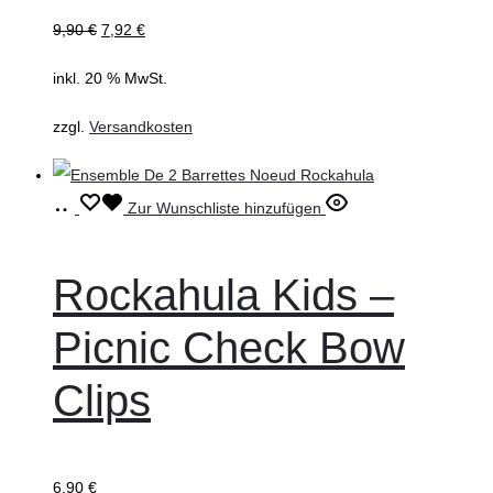
9,90
€
7,92
€
inkl. 20 % MwSt.
zzgl.
Versandkosten
In
Zur Wunschliste hinzufügen
den
Warenkorb
Rockahula Kids –
Picnic Check Bow
Clips
6,90
€