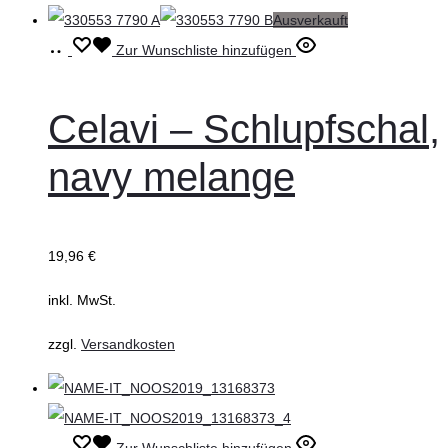
Ausverkauft
werden
Ausführung
Dieses
Zur Wunschliste hinzufügen
wählen
Produkt
weist
Celavi – Schlupfschal,
mehrere
navy melange
Varianten
auf.
Die
19,96
€
Optionen
können
inkl. MwSt.
auf
zzgl.
Versandkosten
der
Produktseite
gewählt
werden
Ausführung
Dieses
Zur Wunschliste hinzufügen