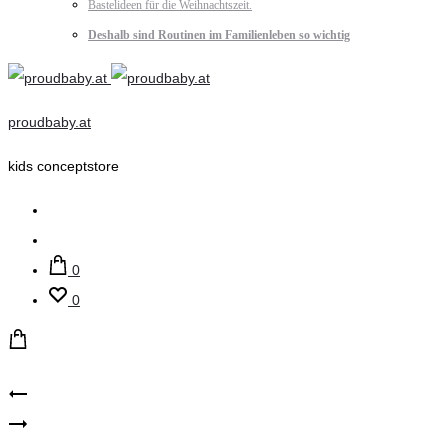
Bastelideen für die Weihnachtszeit.
Deshalb sind Routinen im Familienleben so wichtig
proudbaby.at
kids conceptstore
Suche
Account
0
0
Product
Mimi
Hust
&