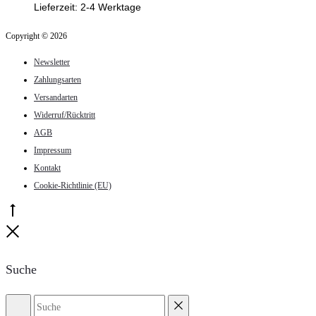
Lieferzeit:
2-4 Werktage
Copyright © 2026
Newsletter
Zahlungsarten
Versandarten
Widerruf/Rücktritt
AGB
Impressum
Kontakt
Cookie-Richtlinie (EU)
Go
to
Close
top
Suche