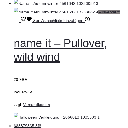
Ausverkauft
Ausführung
Dieses
Zur Wunschliste hinzufügen
wählen
Produkt
weist
name it – Pullover,
mehrere
wild wind
Varianten
auf.
Die
29,99
€
Optionen
können
inkl. MwSt.
auf
zzgl.
Versandkosten
der
Produktseite
gewählt