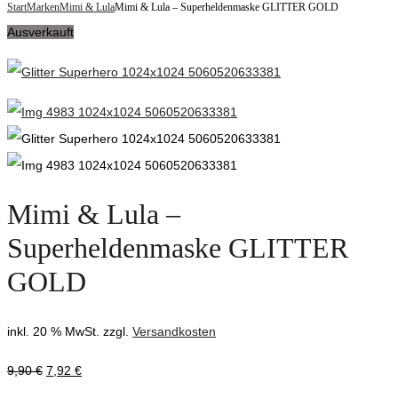
navigation
Start
Marken
Mimi & Lula
Mimi & Lula – Superheldenmaske GLITTER GOLD
and
Lula
Ausverkauft
Claire
–
–
Brille
Jumpsuit
GLITTER
Dark
GOLD
grey
melange
Mimi & Lula –
Superheldenmaske GLITTER
GOLD
inkl. 20 % MwSt.
zzgl.
Versandkosten
9,90
€
7,92
€