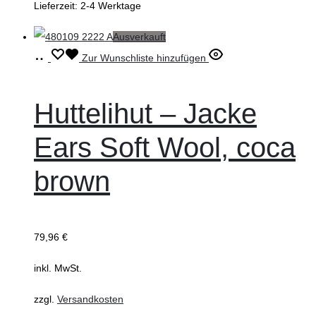
Lieferzeit:
2-4 Werktage
werden
Ausverkauft
Ausführung
Dieses
Zur Wunschliste hinzufügen
wählen
Produkt
weist
Huttelihut – Jacke
mehrere
Ears Soft Wool, coca
Varianten
auf.
brown
Die
Optionen
können
79,96
€
auf
inkl. MwSt.
der
Produktseite
zzgl.
Versandkosten
gewählt