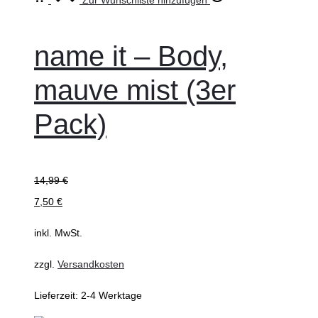
wählen
Produkt
weist
name it – Body,
mehrere
mauve mist (3er
Varianten
auf.
Pack)
Die
Optionen
können
14,99
€
auf
7,50
€
der
inkl. MwSt.
Produktseite
gewählt
zzgl.
Versandkosten
werden
Lieferzeit:
2-4 Werktage