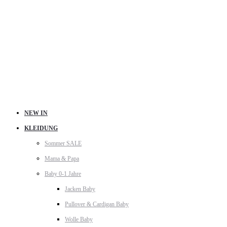
NEW IN
KLEIDUNG
Sommer SALE
Mama & Papa
Baby 0-1 Jahre
Jacken Baby
Pullover & Cardigan Baby
Wolle Baby