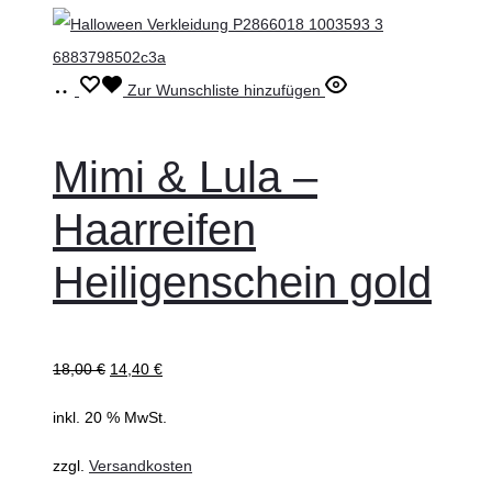
werden
In
Zur Wunschliste hinzufügen
den
Warenkorb
Mimi & Lula –
Haarreifen
Heiligenschein gold
18,00
€
14,40
€
inkl. 20 % MwSt.
zzgl.
Versandkosten