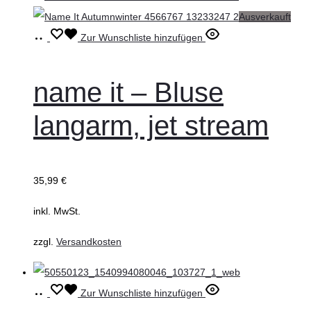
Ausverkauft
Ausführung
Dieses
Zur Wunschliste hinzufügen
wählen
Produkt
weist
name it – Bluse
mehrere
langarm, jet stream
Varianten
auf.
Die
35,99
€
Optionen
können
inkl. MwSt.
auf
zzgl.
Versandkosten
der
Produktseite
gewählt
Ausführung
Dieses
Zur Wunschliste hinzufügen
werden