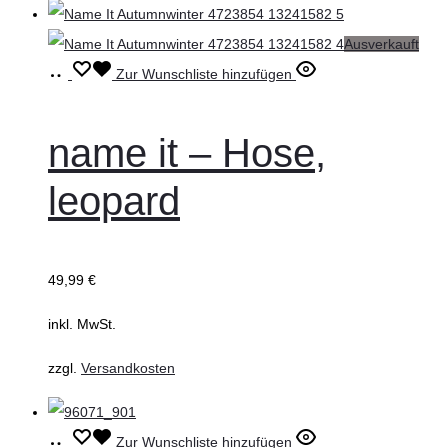
Produktseite
gewählt
Ausverkauft
werden
Ausführung
Dieses
Zur Wunschliste hinzufügen
wählen
Produkt
weist
name it – Hose,
mehrere
leopard
Varianten
auf.
Die
49,99
€
Optionen
können
inkl. MwSt.
auf
zzgl.
Versandkosten
der
Produktseite
gewählt
Ausführung
Dieses
Zur Wunschliste hinzufügen