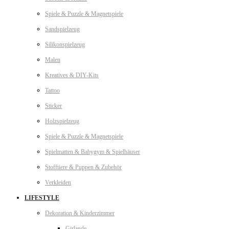
Spiele & Puzzle & Magnetspiele
Sandspielzeug
Silikonspielzeug
Malen
Kreatives & DIY-Kits
Tattoo
Sticker
Holzspielzeug
Spiele & Puzzle & Magnetspiele
Spielmatten & Babygym & Spielhäuser
Stofftiere & Puppen & Zubehör
Verkleiden
LIFESTYLE
Dekoration & Kinderzimmer
Girlande