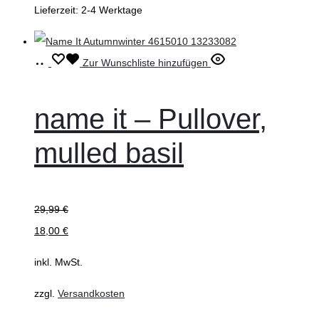
Lieferzeit:
2-4 Werktage
Ausführung
Dieses
Zur Wunschliste hinzufügen
wählen
Produkt
weist
name it – Pullover,
mehrere
mulled basil
Varianten
auf.
Die
29,99
€
Optionen
18,00
€
können
auf
inkl. MwSt.
der
zzgl.
Versandkosten
Produktseite
gewählt