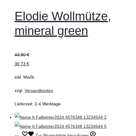
wählen
Produkt
weist
Elodie Wollmütze,
mehrere
mineral green
Varianten
auf.
Die
43,90
€
Optionen
30,73
€
können
auf
inkl. MwSt.
der
zzgl.
Versandkosten
Produktseite
gewählt
Lieferzeit:
2-4 Werktage
werden
Ausführung
Dieses
Zur Wunschliste hinzufügen