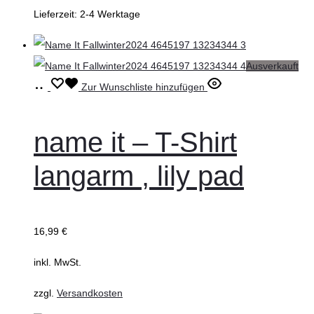
Lieferzeit:
2-4 Werktage
Ausverkauft
Ausführung
Dieses
Zur Wunschliste hinzufügen
wählen
Produkt
weist
name it – T-Shirt
mehrere
langarm , lily pad
Varianten
auf.
Die
16,99
€
Optionen
können
inkl. MwSt.
auf
zzgl.
Versandkosten
der