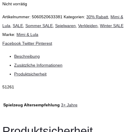
Nicht vorrätig
Artikelnummer:
5060520633381
Kategorien:
30% Rabatt
,
Mimi &
Lula
,
SALE
,
Sommer SALE
,
Spielwaren
,
Verkleiden
,
Winter SALE
Marke:
Mimi & Lula
Teilen
Facebook
Twitter
Pinterest
Beschreibung
Zusätzliche Informationen
Produktsicherheit
51261
Spielzeug Altersempfehlung
3+ Jahre
Produktsicherheit