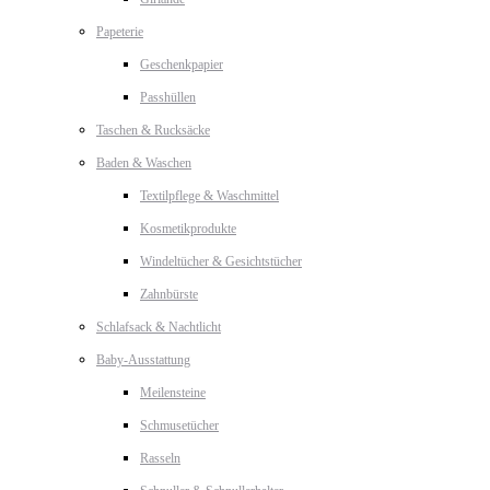
Papeterie
Geschenkpapier
Passhüllen
Taschen & Rucksäcke
Baden & Waschen
Textilpflege & Waschmittel
Kosmetikprodukte
Windeltücher & Gesichtstücher
Zahnbürste
Schlafsack & Nachtlicht
Baby-Ausstattung
Meilensteine
Schmusetücher
Rasseln