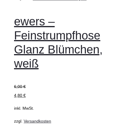
werden
wählen
Produkt
weist
ewers –
mehrere
Feinstrumpfhose
Varianten
auf.
Glanz Blümchen,
Die
weiß
Optionen
können
auf
der
6,00
€
Produktseite
4,80
€
gewählt
inkl. MwSt.
werden
zzgl.
Versandkosten