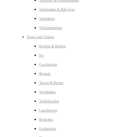
Schnuller & Schnullerhalter
Spielmatten & Babygym
Spieluhren
Wickelunterlage
Essen und Trinken
Kochen & Backen
Eis
Geschirrsets
Besteck
Tassen & Becher
Strohhalme
Trinkflaschen
Lunchboxen
Brettchen
Esslätzchen