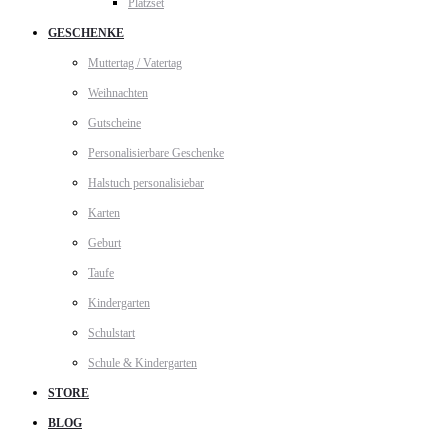
Platzset
GESCHENKE
Muttertag / Vatertag
Weihnachten
Gutscheine
Personalisierbare Geschenke
Halstuch personalisiebar
Karten
Geburt
Taufe
Kindergarten
Schulstart
Schule & Kindergarten
STORE
BLOG