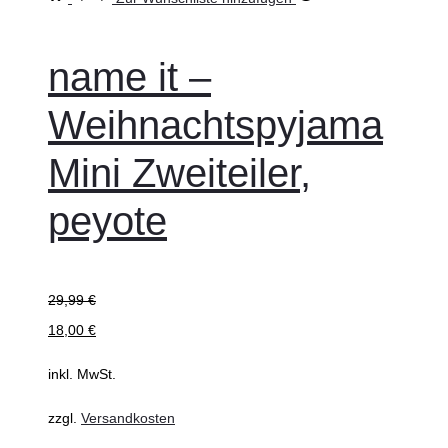
wählen
Produkt
weist
name it –
mehrere
Weihnachtspyjama
Varianten
auf.
Mini Zweiteiler,
Die
peyote
Optionen
können
auf
der
29,99
€
Produktseite
18,00
€
gewählt
inkl. MwSt.
werden
zzgl.
Versandkosten