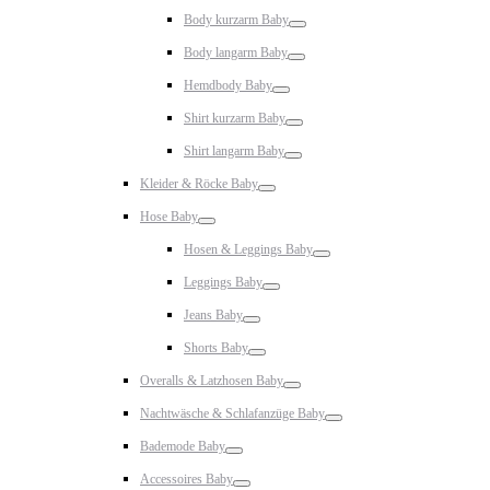
Toggle
Body kurzarm Baby
Toggle
Body langarm Baby
Toggle
Hemdbody Baby
Toggle
Shirt kurzarm Baby
Toggle
Shirt langarm Baby
Toggle
Kleider & Röcke Baby
Toggle
Hose Baby
Toggle
Hosen & Leggings Baby
Toggle
Leggings Baby
Toggle
Jeans Baby
Toggle
Shorts Baby
Toggle
Overalls & Latzhosen Baby
Toggle
Nachtwäsche & Schlafanzüge Baby
Toggle
Bademode Baby
Toggle
Accessoires Baby