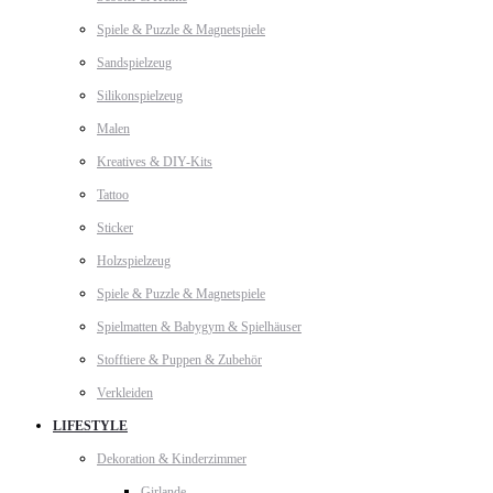
Spiele & Puzzle & Magnetspiele
Sandspielzeug
Silikonspielzeug
Malen
Kreatives & DIY-Kits
Tattoo
Sticker
Holzspielzeug
Spiele & Puzzle & Magnetspiele
Spielmatten & Babygym & Spielhäuser
Stofftiere & Puppen & Zubehör
Verkleiden
LIFESTYLE
Dekoration & Kinderzimmer
Girlande