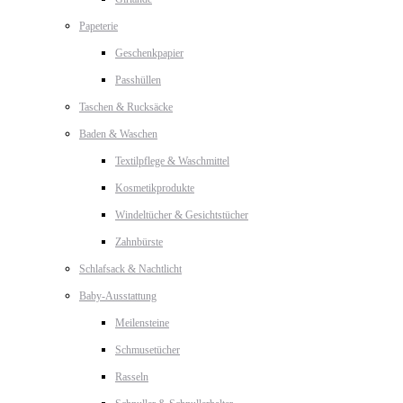
Papeterie
Geschenkpapier
Passhüllen
Taschen & Rucksäcke
Baden & Waschen
Textilpflege & Waschmittel
Kosmetikprodukte
Windeltücher & Gesichtstücher
Zahnbürste
Schlafsack & Nachtlicht
Baby-Ausstattung
Meilensteine
Schmusetücher
Rasseln