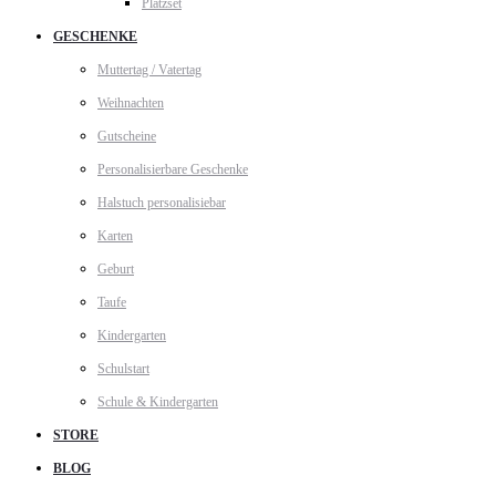
Platzset
GESCHENKE
Muttertag / Vatertag
Weihnachten
Gutscheine
Personalisierbare Geschenke
Halstuch personalisiebar
Karten
Geburt
Taufe
Kindergarten
Schulstart
Schule & Kindergarten
STORE
BLOG