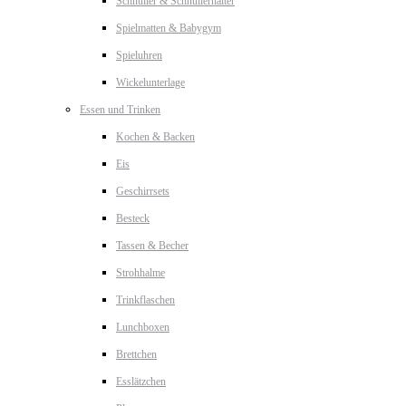
Schnuller & Schnullerhalter
Spielmatten & Babygym
Spieluhren
Wickelunterlage
Essen und Trinken
Kochen & Backen
Eis
Geschirrsets
Besteck
Tassen & Becher
Strohhalme
Trinkflaschen
Lunchboxen
Brettchen
Esslätzchen