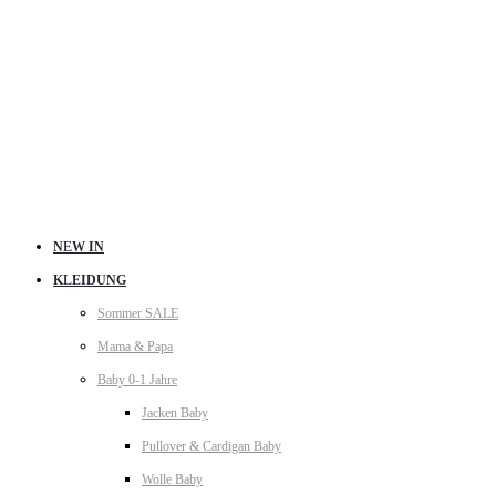
NEW IN
KLEIDUNG
Sommer SALE
Mama & Papa
Baby 0-1 Jahre
Jacken Baby
Pullover & Cardigan Baby
Wolle Baby