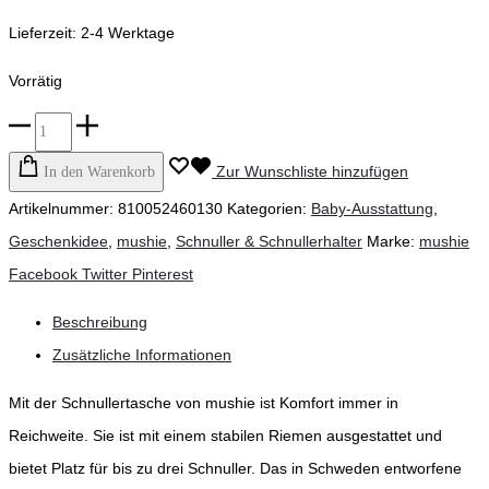
Lieferzeit:
2-4 Werktage
Vorrätig
mushie
–
Zur Wunschliste hinzufügen
In den Warenkorb
Schnullerhalter,
Artikelnummer:
810052460130
Kategorien:
Baby-Ausstattung
,
Schnulleretui
Geschenkidee
,
mushie
,
Schnuller & Schnullerhalter
Marke:
mushie
aus
Teilen
Facebook
Twitter
Pinterest
Silikon,
Beschreibung
blush
Zusätzliche Informationen
Menge
Mit der Schnullertasche von mushie ist Komfort immer in
Reichweite. Sie ist mit einem stabilen Riemen ausgestattet und
bietet Platz für bis zu drei Schnuller. Das in Schweden entworfene