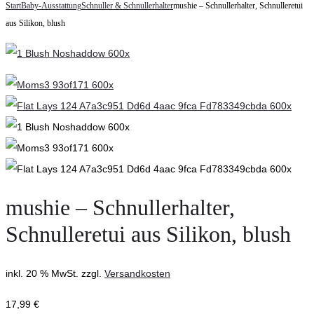
navigation
Start
Baby-Ausstattung
Schnuller & Schnullerhalter
mushie – Schnullerhalter, Schnulleretui
Babygym
Schnullerhalter,
aus Silikon, blush
Holz
Schnulleretui
natur
aus
Silikon,
mauve
mushie – Schnullerhalter,
Schnulleretui aus Silikon, blush
inkl. 20 % MwSt.
zzgl.
Versandkosten
17,99
€