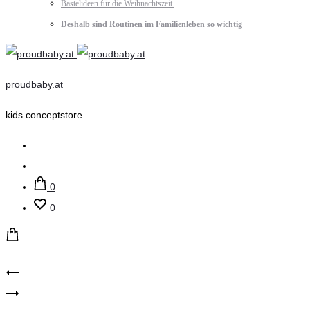
Bastelideen für die Weihnachtszeit.
Deshalb sind Routinen im Familienleben so wichtig
proudbaby.at
kids conceptstore
Suche
Account
0
0
Product
mushie
JaBaDaBaDo
–