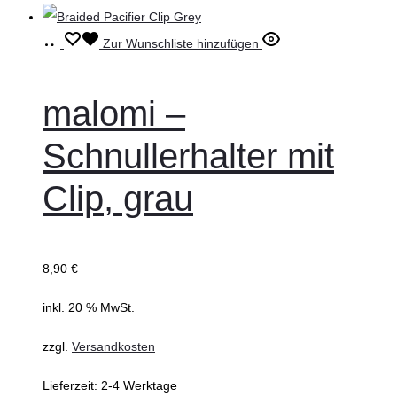
In
Zur Wunschliste hinzufügen
den
Warenkorb
malomi –
Schnullerhalter mit
Clip, grau
8,90
€
inkl. 20 % MwSt.
zzgl.
Versandkosten
Lieferzeit:
2-4 Werktage