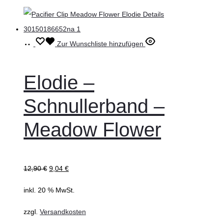
In
Zur Wunschliste hinzufügen
den
Warenkorb
Elodie –
Schnullerband –
Meadow Flower
12,90
€
9,04
€
inkl. 20 % MwSt.
zzgl.
Versandkosten