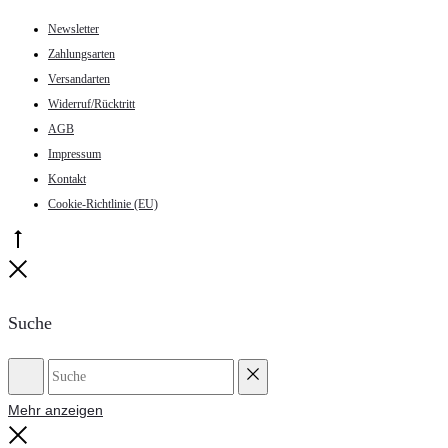
Newsletter
Zahlungsarten
Versandarten
Widerruf/Rücktritt
AGB
Impressum
Kontakt
Cookie-Richtlinie (EU)
Go
to
Close
top
Suche
Suche
Reset
Mehr anzeigen
Close