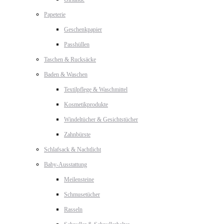
Papeterie
Geschenkpapier
Passhüllen
Taschen & Rucksäcke
Baden & Waschen
Textilpflege & Waschmittel
Kosmetikprodukte
Windeltücher & Gesichtstücher
Zahnbürste
Schlafsack & Nachtlicht
Baby-Ausstattung
Meilensteine
Schmusetücher
Rasseln