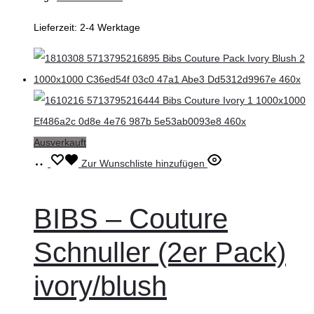
Lieferzeit:
2-4 Werktage
Ausverkauft
Ausführung
Dieses
Zur Wunschliste hinzufügen
wählen
Produkt
weist
BIBS – Couture
mehrere
Schnuller (2er Pack)
Varianten
auf.
ivory/blush
Die
Optionen