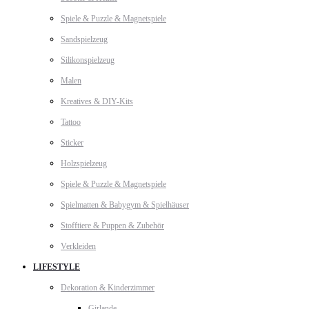
Spiele & Puzzle & Magnetspiele
Sandspielzeug
Silikonspielzeug
Malen
Kreatives & DIY-Kits
Tattoo
Sticker
Holzspielzeug
Spiele & Puzzle & Magnetspiele
Spielmatten & Babygym & Spielhäuser
Stofftiere & Puppen & Zubehör
Verkleiden
LIFESTYLE
Dekoration & Kinderzimmer
Girlande