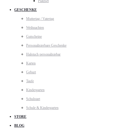
Platzset
GESCHENKE
Muttertag / Vatertag
Weihnachten
Gutscheine
Personalisierbare Geschenke
Halstuch personalisiebar
Karten
Geburt
Taufe
Kindergarten
Schulstart
Schule & Kindergarten
STORE
BLOG