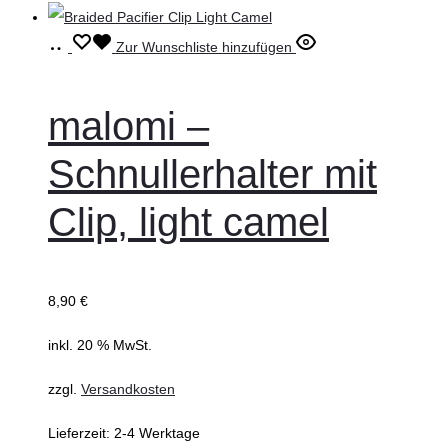
In
Zur Wunschliste hinzufügen
den
Warenkorb
malomi –
Schnullerhalter mit
Clip, light camel
8,90
€
inkl. 20 % MwSt.
zzgl.
Versandkosten
Lieferzeit:
2-4 Werktage