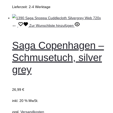
Lieferzeit:
2-4 Werktage
In
Zur Wunschliste hinzufügen
den
Warenkorb
Saga Copenhagen –
Schmusetuch, silver
grey
26,99
€
inkl. 20 % MwSt.
zzgl.
Versandkosten