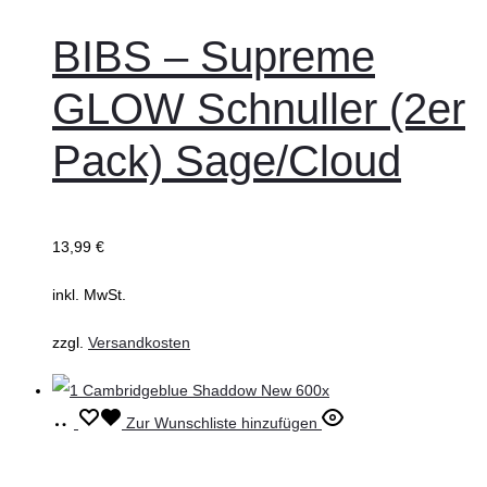
wählen
Produkt
weist
BIBS – Supreme
mehrere
GLOW Schnuller (2er
Varianten
auf.
Pack) Sage/Cloud
Die
Optionen
können
13,99
€
auf
inkl. MwSt.
der
Produktseite
zzgl.
Versandkosten
gewählt
werden
In
Zur Wunschliste hinzufügen
den
Warenkorb