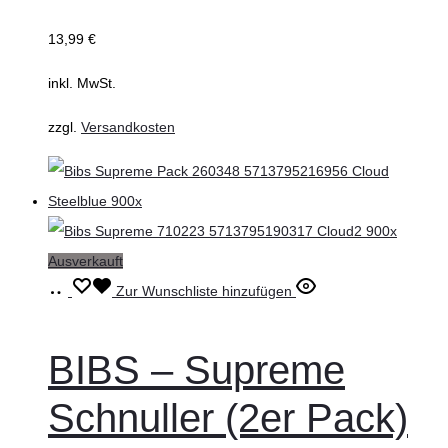
können
13,99
€
auf
inkl. MwSt.
der
Produktseite
zzgl.
Versandkosten
gewählt
werden
Ausverkauft
Ausführung
Dieses
Zur Wunschliste hinzufügen
wählen
Produkt
weist
BIBS – Supreme
mehrere
Schnuller (2er Pack)
Varianten
auf.