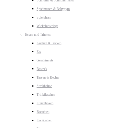
Schnuller & Schnullerhalter
Spielmatten & Babygym
Spieluhren
Wickelunterlage
Essen und Trinken
Kochen & Backen
Eis
Geschirrsets
Besteck
Tassen & Becher
Strohhalme
Trinkflaschen
Lunchboxen
Brettchen
Esslätzchen