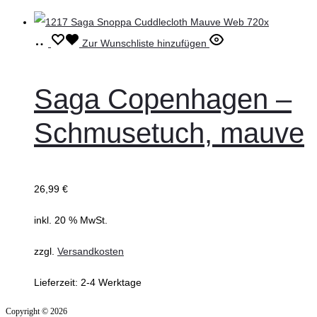
In
Zur Wunschliste hinzufügen
den
Warenkorb
Saga Copenhagen –
Schmusetuch, mauve
26,99
€
inkl. 20 % MwSt.
zzgl.
Versandkosten
Lieferzeit:
2-4 Werktage
Copyright © 2026