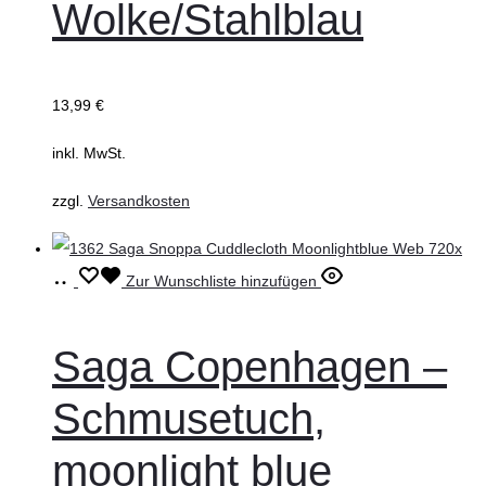
Wolke/Stahlblau
Die
Optionen
können
13,99
€
auf
inkl. MwSt.
der
Produktseite
zzgl.
Versandkosten
gewählt
werden
In
Zur Wunschliste hinzufügen
den
Warenkorb
Saga Copenhagen –
Schmusetuch,
moonlight blue