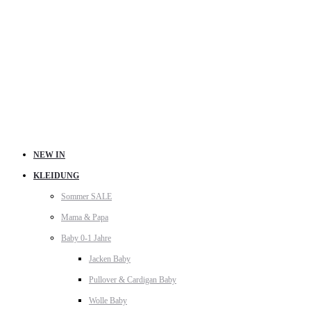
NEW IN
KLEIDUNG
Sommer SALE
Mama & Papa
Baby 0-1 Jahre
Jacken Baby
Pullover & Cardigan Baby
Wolle Baby