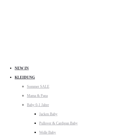
NEW IN
KLEIDUNG
Sommer SALE
Mama & Papa
Baby 0-1 Jahre
Jacken Baby
Pullover & Cardigan Baby
Wolle Baby