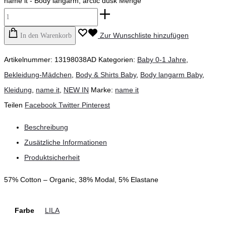
name it - Body langarm, arctic dusk Menge
Zur Wunschliste hinzufügen
In den Warenkorb
Artikelnummer:
13198038AD
Kategorien:
Baby 0-1 Jahre
,
Bekleidung-Mädchen
,
Body & Shirts Baby
,
Body langarm Baby
,
Kleidung
,
name it
,
NEW IN
Marke:
name it
Teilen
Facebook
Twitter
Pinterest
Beschreibung
Zusätzliche Informationen
Produktsicherheit
57% Cotton – Organic, 38% Modal, 5% Elastane
Farbe
LILA