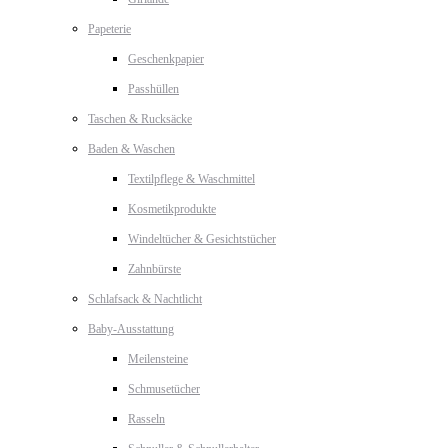
Papeterie
Geschenkpapier
Passhüllen
Taschen & Rucksäcke
Baden & Waschen
Textilpflege & Waschmittel
Kosmetikprodukte
Windeltücher & Gesichtstücher
Zahnbürste
Schlafsack & Nachtlicht
Baby-Ausstattung
Meilensteine
Schmusetücher
Rasseln