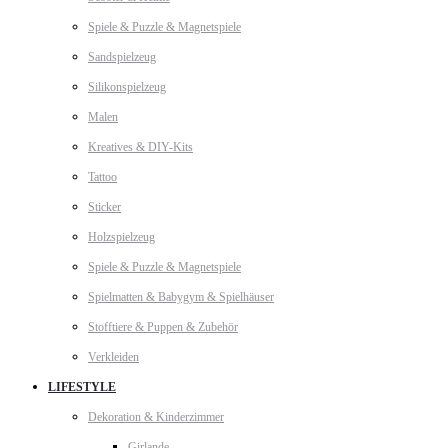
Spiele & Puzzle & Magnetspiele
Sandspielzeug
Silikonspielzeug
Malen
Kreatives & DIY-Kits
Tattoo
Sticker
Holzspielzeug
Spiele & Puzzle & Magnetspiele
Spielmatten & Babygym & Spielhäuser
Stofftiere & Puppen & Zubehör
Verkleiden
LIFESTYLE
Dekoration & Kinderzimmer
Girlande