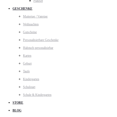
Platzset
GESCHENKE
Muttertag / Vatertag
Weihnachten
Gutscheine
Personalisierbare Geschenke
Halstuch personalisiebar
Karten
Geburt
Taufe
Kindergarten
Schulstart
Schule & Kindergarten
STORE
BLOG