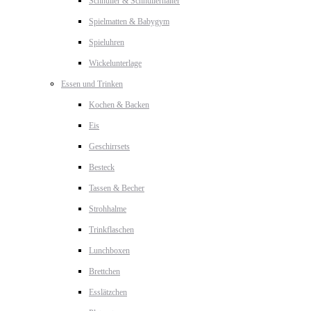
Schnuller & Schnullerhalter
Spielmatten & Babygym
Spieluhren
Wickelunterlage
Essen und Trinken
Kochen & Backen
Eis
Geschirrsets
Besteck
Tassen & Becher
Strohhalme
Trinkflaschen
Lunchboxen
Brettchen
Esslätzchen