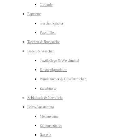
Girlande
Papeterie
Geschenkpapier
Passhüllen
Taschen & Rucksäcke
Baden & Waschen
Textilpflege & Waschmittel
Kosmetikprodukte
Windeltücher & Gesichtstücher
Zahnbürste
Schlafsack & Nachtlicht
Baby-Ausstattung
Meilensteine
Schmusetücher
Rasseln