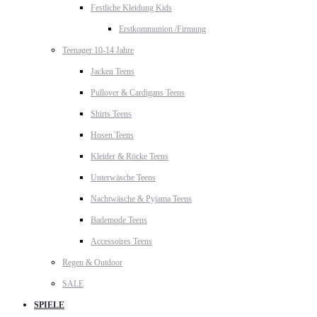
Festliche Kleidung Kids
Erstkommunion /Firmung
Teenager 10-14 Jahre
Jacken Teens
Pullover & Cardigans Teens
Shirts Teens
Hosen Teens
Kleider & Röcke Teens
Unterwäsche Teens
Nachtwäsche & Pyjama Teens
Bademode Teens
Accessoires Teens
Regen & Outdoor
SALE
SPIELE