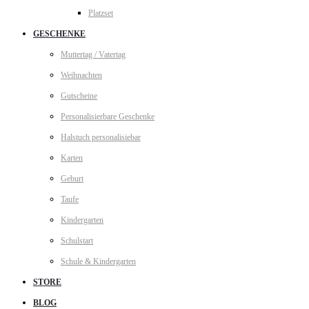
Platzset
GESCHENKE
Muttertag / Vatertag
Weihnachten
Gutscheine
Personalisierbare Geschenke
Halstuch personalisiebar
Karten
Geburt
Taufe
Kindergarten
Schulstart
Schule & Kindergarten
STORE
BLOG