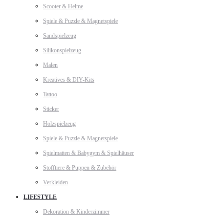
Scooter & Helme
Spiele & Puzzle & Magnetspiele
Sandspielzeug
Silikonspielzeug
Malen
Kreatives & DIY-Kits
Tattoo
Sticker
Holzspielzeug
Spiele & Puzzle & Magnetspiele
Spielmatten & Babygym & Spielhäuser
Stofftiere & Puppen & Zubehör
Verkleiden
LIFESTYLE
Dekoration & Kinderzimmer