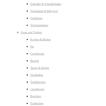
Schnuller & Schnullerhalter
Spielmatten & Babygym
Spieluhren
Wickelunterlage
Essen und Trinken
Kochen & Backen
Eis
Geschirrsets
Besteck
Tassen & Becher
Strohhalme
Trinkflaschen
Lunchboxen
Brettchen
Esslätzchen