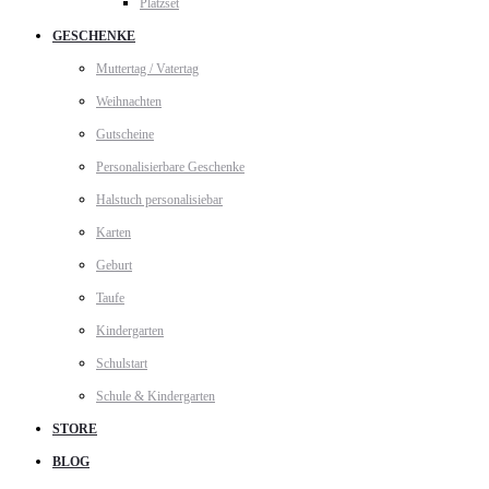
Platzset
GESCHENKE
Muttertag / Vatertag
Weihnachten
Gutscheine
Personalisierbare Geschenke
Halstuch personalisiebar
Karten
Geburt
Taufe
Kindergarten
Schulstart
Schule & Kindergarten
STORE
BLOG