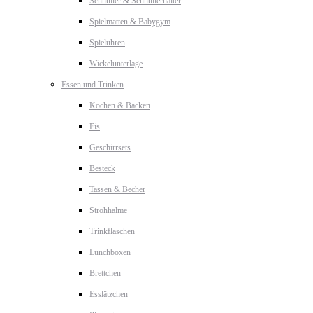
Schnuller & Schnullerhalter
Spielmatten & Babygym
Spieluhren
Wickelunterlage
Essen und Trinken
Kochen & Backen
Eis
Geschirrsets
Besteck
Tassen & Becher
Strohhalme
Trinkflaschen
Lunchboxen
Brettchen
Esslätzchen