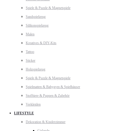
Spiele & Puzzle & Magnetspiele
Sandspielzeug
Silikonspielzeug
Malen
Kreatives & DIY-Kits
Tattoo
Sticker
Holzspielzeug
Spiele & Puzzle & Magnetspiele
Spielmatten & Babygym & Spielhäuser
Stofftiere & Puppen & Zubehör
Verkleiden
LIFESTYLE
Dekoration & Kinderzimmer
Girlande