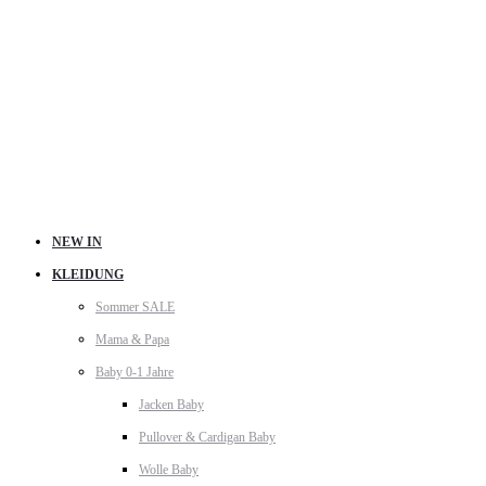
NEW IN
KLEIDUNG
Sommer SALE
Mama & Papa
Baby 0-1 Jahre
Jacken Baby
Pullover & Cardigan Baby
Wolle Baby