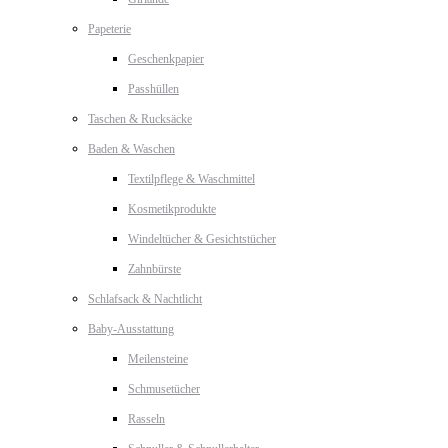
Papeterie
Geschenkpapier
Passhüllen
Taschen & Rucksäcke
Baden & Waschen
Textilpflege & Waschmittel
Kosmetikprodukte
Windeltücher & Gesichtstücher
Zahnbürste
Schlafsack & Nachtlicht
Baby-Ausstattung
Meilensteine
Schmusetücher
Rasseln