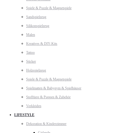
Spiele & Puzzle & Magnetspiele
Sandspielzeug
Silikonspielzeug
Malen
Kreatives & DIY-Kits
Tattoo
Sticker
Holzspielzeug
Spiele & Puzzle & Magnetspiele
Spielmatten & Babygym & Spielhäuser
Stofftiere & Puppen & Zubehör
Verkleiden
LIFESTYLE
Dekoration & Kinderzimmer
Girlande