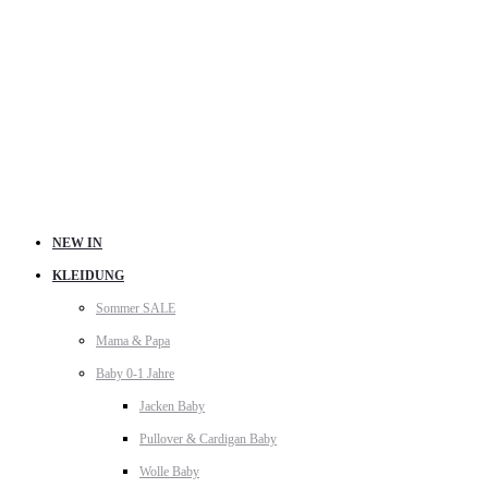
NEW IN
KLEIDUNG
Sommer SALE
Mama & Papa
Baby 0-1 Jahre
Jacken Baby
Pullover & Cardigan Baby
Wolle Baby