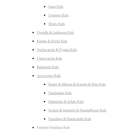
Jeans Kids
Leggings Kids
Shorts Kids
Overalls & Latzhosen Kids
Kleider & Röcke Kids
Nachtwäsche & Pyjama Kids
Unterwäsche Kids
Bademode Kids
Accessoires Kids
Beanie & Mützen & Kappen & Hüte Kids
Stirnbänder Kids
Halstücher & Schals Kids
Socken & Strümpfe & Strumpfhosen Kids
Fäustlinge & Handschuhe Kids
Festliche Kleidung Kids